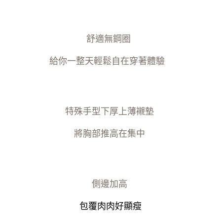
舒適無鋼圈
給你一整天輕鬆自在穿著體驗
特殊手型下厚上薄襯墊
將胸部推高在集中
側邊加高
包覆肉肉好顯瘦