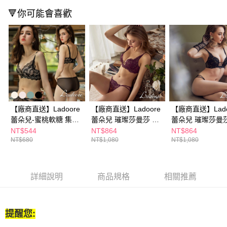
結帳頁面，進行簡訊認證並確認金額後，即可完成結帳。
🔻你可能會喜歡
２．訂單成立數日內，您將收到繳費通知簡訊。
３．收到繳費通知簡訊後14天內，點擊此簡訊中的連結，可透過四大超商／
ATM／網路銀行／等多元方式進行付款，方視為交易完成。
※ 請注意：結帳手續完成當下不需立刻繳費，但若您需要取消訂單，請聯絡
購買商品的店家。未經商家同意取消之訂單仍視為有效，需透過AFTEE先享
後付繳納相關費用。
※ 交易是否成功請以「AFTEE先享後付 」之結帳頁面顯示為準，若有關於
是否繳費成功／繳費後需取消欲退款等相關疑問，請聯繫「AFTEE先享後付
客戶支援中心」
https://netprotections.freshdesk.com/support/home
【廠商直送】Ladoore
【廠商直送】Ladoore
【廠商直送】Lado
【注意事項】
１．透過由恩沛科技股份有限公司提供之「AFTEE先享後付」服務完成之交
蕾朵兒-蜜桃軟糖 集中
蕾朵兒 璀璨莎曼莎 奢
蕾朵兒 璀璨莎曼莎
易，需依本服務之必要範圍內提供個人資料，並將交易相關給付款項請求債
無鋼圈成套內衣
華蕾絲無鋼圈成套內衣
華蕾絲無鋼圈成
NT$544
NT$864
NT$864
權轉讓予恩沛科技股份有限公司。
NT$680
NT$1,080
NT$1,080
２．關於個人資料處理事宜，請瀏覽以下網址：
https://aftee.tw/terms/#terms3
３．未成年的使用者請事先徵得法定代理人或監護人之同意方可使用
「AFTEE先享後付」，若未經同意申辦者引起之損失，本公司不負相關責
詳細說明
商品規格
相關推薦
任。
４．使用「AFTEE先享後付」時，將依據個別帳號之用戶狀況，依本公司即
時審查核予不同之上限額度；若仍有額度不足之情形，本公司將視審查結果
請求用戶進行身份認證。
提醒您:
５．嚴禁一人註冊多個帳號或使用他人資訊註冊。若發現惡意使用之情形，