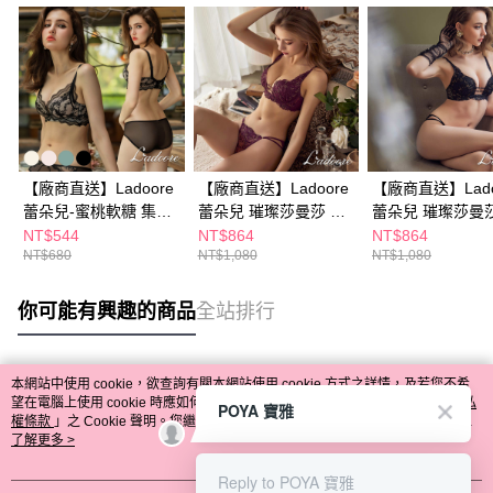
【廠商直送】Ladoore
【廠商直送】Ladoore
【廠商直送】Lado
蕾朵兒-蜜桃軟糖 集中
蕾朵兒 璀璨莎曼莎 奢
蕾朵兒 璀璨莎曼莎
無鋼圈成套內衣
華蕾絲無鋼圈成套內衣
華蕾絲無鋼圈成
NT$544
NT$864
NT$864
NT$680
NT$1,080
NT$1,080
你可能有興趣的商品
全站排行
本網站中使用 cookie，欲查詢有關本網站使用 cookie 方式之詳情，及若您不希
熱門標籤
望在電腦上使用 cookie 時應如何變更電腦的 cookie 設定，請參閱本網站「
隱私
POYA 寶雅
權條款
」之 Cookie 聲明。您繼續使用本網站即表示您同意本公司得按本網站使
用條款之 Cookie 聲明使用 cookie。
了解更多 >
Reply to POYA 寶雅