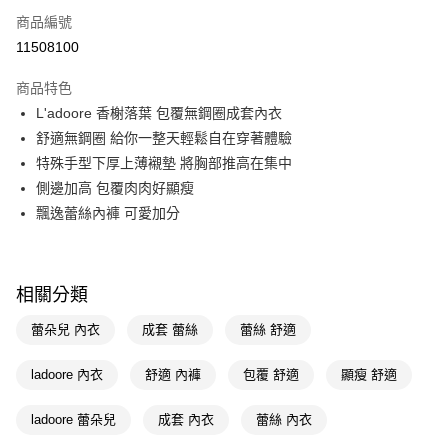
商品編號
信用卡一次付款
11508100
LINE Pay
商品特色
Apple Pay
L'adoore 香榭落葉 包覆無鋼圈成套內衣
舒適無鋼圈 給你一整天輕鬆自在穿著體驗
街口支付
特殊手型下厚上薄襯墊 將胸部推高在集中
悠遊付
側邊加高 包覆肉肉好顯瘦
飄逸蕾絲內褲 可愛加分
Google Pay
AFTEE先享後付
相關說明
相關分類
【關於「AFTEE先享後付」】
AFTEE先享後付是「在收到商品之後才付款」的支付方式。 讓您購物簡單
運送方式
蕾朵兒 內衣
成套 蕾絲
蕾絲 舒適
便利好安心！
１．簡單：不需註冊會員、不需綁卡、不需儲值。
宅配(廠商直送🚚)
ladoore 內衣
舒適 內褲
包覆 舒適
顯瘦 舒適
２．便利：只要手機號碼，簡訊認證，即可結帳。
每筆NT$100，滿NT$590(含以上)免運費
３．安心：先確認商品／服務後，再付款。
ladoore 蕾朵兒
成套 內衣
蕾絲 內衣
【「AFTEE先享後付」結帳流程】
１．於結帳方式選擇「AFTEE先享後付」後，將跳轉至「AFTEE先享後付」