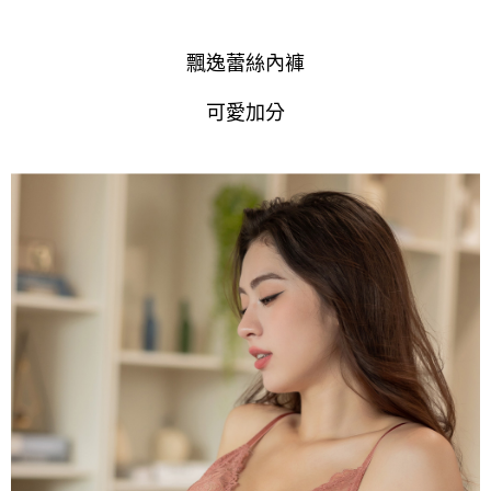
飄逸蕾絲內褲
可愛加分