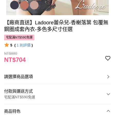
【廠商直送】Ladoore蕾朵兒-香榭落葉 包覆無
鋼圈成套內衣-多色多尺寸任選
宅配滿NT$590免運
5
(
1
則評價
)
NT$880
NT$704
請選擇商品選項
付款與運送方式
宅配滿NT$590免運
付款方式
商品特色
POYA支付