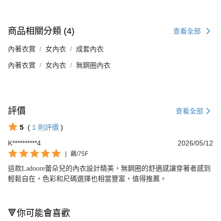
商品相關分類 (4)
查看全部
內著衣賞
女內衣
成套內衣
內著衣賞
女內衣
無鋼圈內衣
評價
查看全部
5
(
1
則評價
)
K**********4
2026/05/12
|
藕/75F
這款Ladoore蕾朵兒的內衣設計精美，無鋼圈的舒適感讓穿著者感到
輕鬆自在，色彩和尺碼選擇也相當豐富，值得推薦。
🔻你可能會喜歡