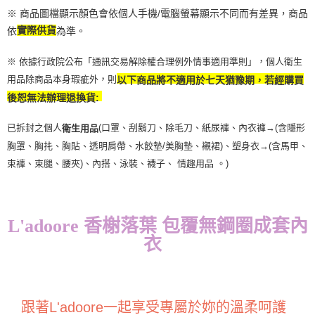
恩沛科技股份有限公司將有權停止該用戶之使用額度並採取法律行動。
※ 商品圖檔顯示顏色會依個人手機/電腦螢幕顯示不同而有差異，商品
依
實際供貨
為準。
※ 依據行政院公布「通訊交易解除權合理例外情事適用準則」，個人衛生
用品除商品本身瑕疵外，則
以下商品將不適用於七天猶豫期，若經購買
後恕無法辦理退換貨:
已拆封之個人
(口罩、刮鬍刀、除毛刀、紙尿褲、內衣褲→(含隱形
衛生用品
胸罩、胸扥、胸貼、透明肩帶、水餃墊/美胸墊、襯裙)、塑身衣
→
(含馬甲、
束褲、束腿、腰夾
)
、內搭、泳裝、襪子、 情趣用品 。)
L'adoore 香榭落葉 包覆無鋼圈成套內
衣
跟著L'adoore一起享受專屬於妳的溫柔呵護