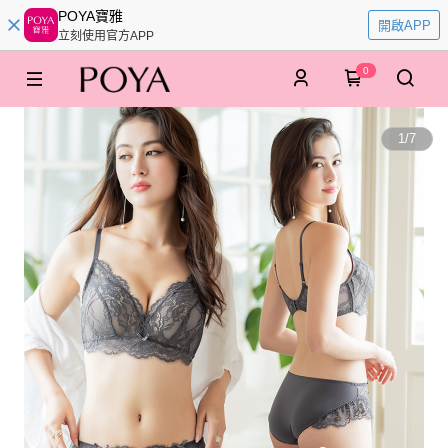
POYA寶雅
開啟APP
立刻使用官方APP
0
1
/
7