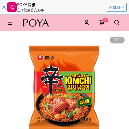
POYA寶雅
開啟APP
立刻使用官方APP
0
1
/
1