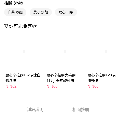
相關分類
Apple Pay
白菜 炒麵
農心 炒麵
農心 白菜
街口支付
🔻你可能會喜歡
悠遊付
Google Pay
AFTEE先享後付
相關說明
【關於「AFTEE先享後付」】
即享券
AFTEE先享後付是「在收到商品之後才付款」的支付方式。 讓您購物簡單
便利好安心！
１．簡單：不需註冊會員、不需綁卡、不需儲值。
運送方式
農心辛拉麵137g-辣白
農心辛拉麵大碗麵
農心辛拉麵123g
２．便利：只要手機號碼，簡訊認證，即可結帳。
醬風味
117g-泰式酸辣味
酸辣味
３．安心：先確認商品／服務後，再付款。
全家取貨付款
NT$62
NT$89
NT$59
每筆NT$65，滿NT$390(含以上)免運費
【「AFTEE先享後付」結帳流程】
１．於結帳方式選擇「AFTEE先享後付」後，將跳轉至「AFTEE先享後付」
付款後全家取貨
結帳頁面，進行簡訊認證並確認金額後，即可完成結帳。
２．訂單成立數日內，您將收到繳費通知簡訊。
每筆NT$65，滿NT$390(含以上)免運費
３．收到繳費通知簡訊後14天內，點擊此簡訊中的連結，可透過四大超商／
詳細說明
相關推薦
ATM／網路銀行／等多元方式進行付款，方視為交易完成。