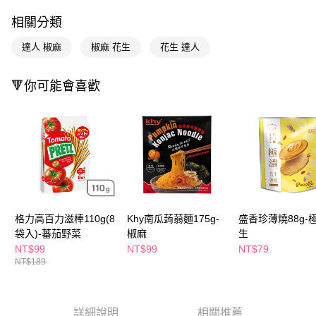
LINE Pay
相關分類
Apple Pay
達人 椒麻
椒麻 花生
花生 達人
街口支付
🔻你可能會喜歡
悠遊付
Google Pay
AFTEE先享後付
相關說明
【關於「AFTEE先享後付」】
即享券
AFTEE先享後付是「在收到商品之後才付款」的支付方式。 讓您購物簡單
便利好安心！
１．簡單：不需註冊會員、不需綁卡、不需儲值。
運送方式
格力高百力滋棒110g(8
Khy南瓜蒟蒻麵175g-
盛香珍薄燒88g-
２．便利：只要手機號碼，簡訊認證，即可結帳。
袋入)-蕃茄野菜
椒麻
生
３．安心：先確認商品／服務後，再付款。
全家取貨付款
NT$99
NT$99
NT$79
每筆NT$65，滿NT$390(含以上)免運費
【「AFTEE先享後付」結帳流程】
NT$189
１．於結帳方式選擇「AFTEE先享後付」後，將跳轉至「AFTEE先享後付」
付款後全家取貨
結帳頁面，進行簡訊認證並確認金額後，即可完成結帳。
２．訂單成立數日內，您將收到繳費通知簡訊。
每筆NT$65，滿NT$390(含以上)免運費
３．收到繳費通知簡訊後14天內，點擊此簡訊中的連結，可透過四大超商／
詳細說明
相關推薦