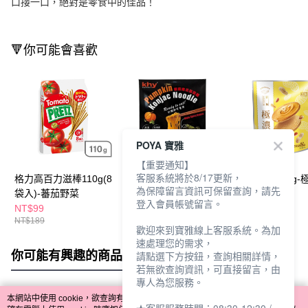
口接一口，絕對是零食中的佳品！
🔻你可能會喜歡
POYA 寶雅
【重要通知】
客服系統將於8/17更新，
格力高百力滋棒110g(8
Khy南瓜蒟蒻麵175g-
盛香珍薄燒88g-
為保障留言資訊可保留查詢，請先
袋入)-蕃茄野菜
椒麻
生
登入會員帳號留言。
NT$99
NT$99
NT$79
NT$189
歡迎來到寶雅線上客服系統。為加
速處理您的需求，
你可能有興趣的商品
全站排行
請點選下方按鈕，查詢相關詳情，
若無欲查詢資訊，可直接留言，由
專人為您服務。
本網站中使用 cookie，欲查詢有關本網站使用 cookie 方式之詳情，及若您不希