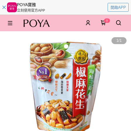
POYA寶雅
開啟APP
立刻使用官方APP
0
1
/
1