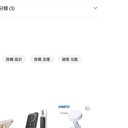
y
類 (3)
享後付
手機周邊
手機配件/手機殼
FTEE先享後付」】
送專區
先享後付是「在收到商品之後才付款」的支付方式。 讓您購物簡單
心！
3C品牌精選
亞瑟3C生活
：不需註冊會員、不需綁卡、不需儲值。
：只要手機號碼，簡訊認證，即可結帳。
送🚚)
：先確認商品／服務後，再付款。
00，滿NT$590(含以上)免運費
掛繩 設計
掛繩 支援
磁吸 功能
EE先享後付」結帳流程】
廠商直送🚚)
方式選擇「AFTEE先享後付」後，將跳轉至「AFTEE先享後
頁面，進行簡訊認證並確認金額後，即可完成結帳。
00
成立數日內，您將收到繳費通知簡訊。
費通知簡訊後14天內，點擊此簡訊中的連結，可透過四大超商
網路銀行／等多元方式進行付款，方視為交易完成。
：結帳手續完成當下不需立刻繳費，但若您需要取消訂單，請聯
的店家。未經商家同意取消之訂單仍視為有效，需透過AFTEE
繳納相關費用。
否成功請以「AFTEE先享後付 」之結帳頁面顯示為準，若有關於
功／繳費後需取消欲退款等相關疑問，請聯繫「AFTEE先享後
援中心」
https://netprotections.freshdesk.com/support/home
項】