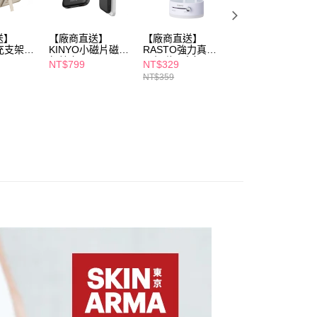
恩沛科技股份有限公司提供之「AFTEE先享後付」服務完成之
依本服務之必要範圍內提供個人資料，並將交易相關給付款項請
讓予恩沛科技股份有限公司。
送】
【廠商直送】
【廠商直送】
【廠商直送】鋁合
快充支架磁
KINYO小磁片磁吸
RASTO強力真空
金筆電平板折疊支
個人資料處理事宜，請瀏覽以下網址：
無線充-5000mAh-
吸盤磁吸支架-RN6
架-銀
ee.tw/terms/#terms3
NT$799
NT$329
NT$399
mAh-咖
20W
年的使用者請事先徵得法定代理人或監護人之同意方可使用
NT$359
NT$429
E先享後付」，若未經同意申辦者引起之損失，本公司不負相關責
AFTEE先享後付」時，將依據個別帳號之用戶狀況，依本公司
核予不同之上限額度；若仍有額度不足之情形，本公司將視審查
用戶進行身份認證。
一人註冊多個帳號或使用他人資訊註冊。若發現惡意使用之情
科技股份有限公司將有權停止該用戶之使用額度並採取法律行