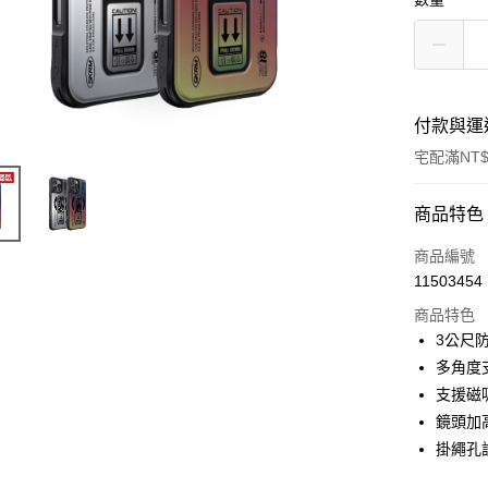
付款與運
宅配滿NT$
付款方式
商品特色
POYA支付
商品編號
11503454
信用卡一
商品特色
LINE Pay
3公尺
多角度
Apple Pay
支援磁吸
街口支付
鏡頭加
掛繩孔
悠遊付