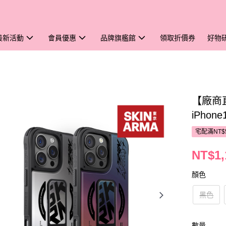
最新活動
會員優惠
品牌旗艦館
領取折價券
好物
【廠商直
iPhon
宅配滿NT$
NT$1,
顏色
黑色
數量