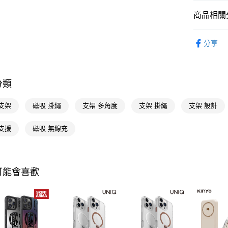
Google Pa
商品相關分
AFTEE先
相關說明
3C/家電
分享
【關於「A
🚚廠商直
AFTEE
便利好安
運送方式
3C/家電
１．簡單
２．便利
分類
宅配(廠商直
３．安心
每筆NT$1
支架
磁吸 掛繩
支架 多角度
支架 掛繩
支架 設計
【「AFT
宅配(離島
１．於結帳
付」結帳
支援
磁吸 無線充
每筆NT$3
２．訂單
３．收到繳
／ATM／
※ 請注意
可能會喜歡
絡購買商品
先享後付
※ 交易是
是否繳費成
付客戶支
【注意事