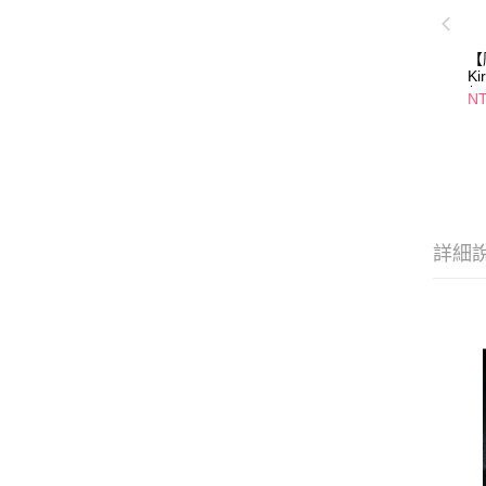
【
Ki
架款
NT
系
詳細