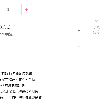
送方式
清除
紀錄
590免運
次付款
防摔測試+四角加厚防護
支架可橫放、直立、手持
 / 無線充電功能
高設計保護相機鏡頭不刮傷
設計，可自行搭配掛繩或吊飾