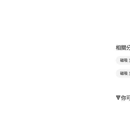
相關
磁吸 
磁吸 
🔻你