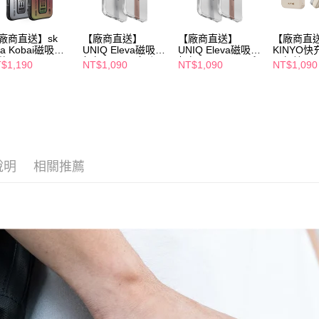
１．透過由
交易，需
求債權轉
廠商直送】sk
【廠商直送】
【廠商直送】
【廠商直
ra Kobai磁吸支
UNIQ Eleva磁吸支
UNIQ Eleva磁吸支
KINYO
２．關於
-iPhone16Pro
架殼-16Pro系列
架殼-16ProMax系
吸無線
https://aft
$1,190
NT$1,090
NT$1,090
NT$1,090
列
列
充-10000
３．未成
「AFTE
任。
４．使用「
即時審查
結果請求
５．嚴禁
說明
相關推薦
形，恩沛
動。