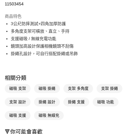
信用卡一次付款
11503454
LINE Pay
商品特色
Apple Pay
3公尺防摔測試+四角加厚防護
多角度支架可橫放、直立、手持
街口支付
支援磁吸 / 無線充電功能
悠遊付
鏡頭加高設計保護相機鏡頭不刮傷
掛繩孔設計，可自行搭配掛繩或吊飾
Google Pay
AFTEE先享後付
相關說明
相關分類
【關於「AFTEE先享後付」】
AFTEE先享後付是「在收到商品之後才付款」的支付方式。 讓您購物簡單
運送方式
磁吸 支架
磁吸 掛繩
支架 多角度
支架 掛繩
便利好安心！
１．簡單：不需註冊會員、不需綁卡、不需儲值。
宅配(廠商直送🚚)
支架 設計
掛繩 設計
掛繩 支援
磁吸 功能
２．便利：只要手機號碼，簡訊認證，即可結帳。
每筆NT$100，滿NT$590(含以上)免運費
３．安心：先確認商品／服務後，再付款。
磁吸 支援
磁吸 無線充
宅配(離島廠商直送🚚)
【「AFTEE先享後付」結帳流程】
１．於結帳方式選擇「AFTEE先享後付」後，將跳轉至「AFTEE先享後付」
每筆NT$300
結帳頁面，進行簡訊認證並確認金額後，即可完成結帳。
🔻你可能會喜歡