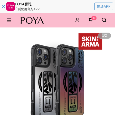
POYA寶雅
開啟APP
立刻使用官方APP
0
1
/
2