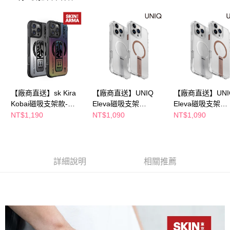
２．訂單成立數日內，您將收到繳費通知簡訊。
３．收到繳費通知簡訊後14天內，點擊此簡訊中的連結，可透過四大超商／
ATM／網路銀行／等多元方式進行付款，方視為交易完成。
※ 請注意：結帳手續完成當下不需立刻繳費，但若您需要取消訂單，請聯絡
購買商品的店家。未經商家同意取消之訂單仍視為有效，需透過AFTEE先享
後付繳納相關費用。
※ 交易是否成功請以「AFTEE先享後付 」之結帳頁面顯示為準，若有關於
是否繳費成功／繳費後需取消欲退款等相關疑問，請聯繫「AFTEE先享後付
客戶支援中心」
https://netprotections.freshdesk.com/support/home
【廠商直送】sk Kira
【廠商直送】UNIQ
【廠商直送】UNI
【注意事項】
１．透過由恩沛科技股份有限公司提供之「AFTEE先享後付」服務完成之交
Kobai磁吸支架款-
Eleva磁吸支架
Eleva磁吸支架
易，需依本服務之必要範圍內提供個人資料，並將交易相關給付款項請求債
iPhone16Pro系列
殼-16Pro系列
殼-16ProMax系
NT$1,190
NT$1,090
NT$1,090
權轉讓予恩沛科技股份有限公司。
２．關於個人資料處理事宜，請瀏覽以下網址：
https://aftee.tw/terms/#terms3
３．未成年的使用者請事先徵得法定代理人或監護人之同意方可使用
「AFTEE先享後付」，若未經同意申辦者引起之損失，本公司不負相關責
詳細說明
相關推薦
任。
４．使用「AFTEE先享後付」時，將依據個別帳號之用戶狀況，依本公司即
時審查核予不同之上限額度；若仍有額度不足之情形，本公司將視審查結果
請求用戶進行身份認證。
５．嚴禁一人註冊多個帳號或使用他人資訊註冊。若發現惡意使用之情形，
恩沛科技股份有限公司將有權停止該用戶之使用額度並採取法律行動。