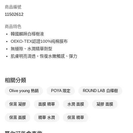
商品編號
信用卡一次付款
11502612
超商取貨付款
商品特色
LINE Pay
韓國麟蹄白樺樹液
OEKO-TEX認證100%纯棉膜布
Apple Pay
無縫隙、水潤精華劑型
街口支付
肌膚明亮清透，恢復水嫩觸感、彈力
悠遊付
Google Pay
相關分類
AFTEE先享後付
Olive young 熱銷
POYA 限定
ROUND LAB 白樺樹
相關說明
【關於「AFTEE先享後付」】
保濕 凝膠
面膜 精華
水潤 面膜
凝膠 面膜
即享券
AFTEE先享後付是「在收到商品之後才付款」的支付方式。 讓您購物簡單
便利好安心！
１．簡單：不需註冊會員、不需綁卡、不需儲值。
保濕 面膜
精華 水潤
保濕 精華
運送方式
２．便利：只要手機號碼，簡訊認證，即可結帳。
３．安心：先確認商品／服務後，再付款。
全家取貨付款