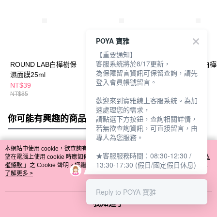
POYA 寶雅
【重要通知】
客服系統將於8/17更新，
ROUND LAB白樺樹保
ROUND LAB白樺樹保
ROUND LAB白
為保障留言資訊可保留查詢，請先
濕面膜25ml
濕防曬乳SPF50+ 50ml
濕棉片80片
登入會員帳號留言。
NT$39
NT$365
NT$399
NT$85
NT$420
NT$639
歡迎來到寶雅線上客服系統。為加
速處理您的需求，
你可能有興趣的商品
全站排行
請點選下方按鈕，查詢相關詳情，
若無欲查詢資訊，可直接留言，由
專人為您服務。
本網站中使用 cookie，欲查詢有關本網站使用 cookie 方式之詳情，及若您不希
★客服服務時間：08:30-12:30 /
熱門標籤
望在電腦上使用 cookie 時應如何變更電腦的 cookie 設定，請參閱本網站「
隱私
13:30-17:30 (假日/國定假日休息)
權條款
」之 Cookie 聲明。您繼續使用本網站即表示您同意本公司得按本網站使
用條款之 Cookie 聲明使用 cookie。
了解更多 >
Reply to POYA 寶雅
我知道了