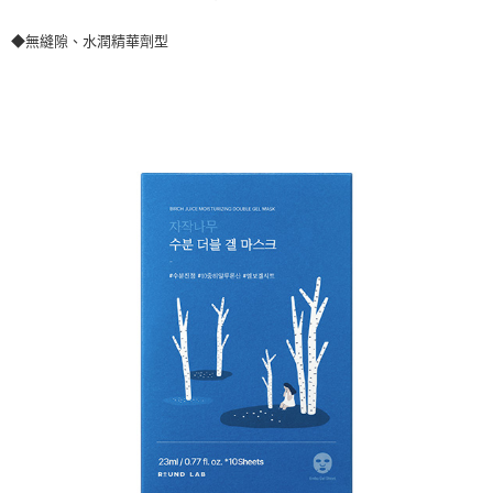
請求用戶進行身份認證。
每筆NT$80，滿NT$290(含以上)免運費
５．嚴禁一人註冊多個帳號或使用他人資訊註冊。若發現惡意使用之情形，
◆無縫隙、水潤精華劑型
恩沛科技股份有限公司將有權停止該用戶之使用額度並採取法律行動。