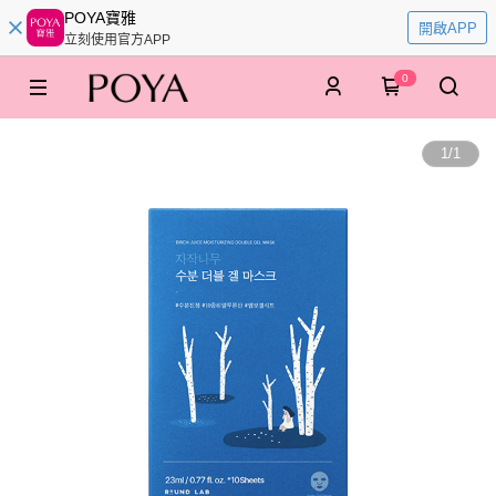
POYA寶雅
開啟APP
立刻使用官方APP
0
1
/
1