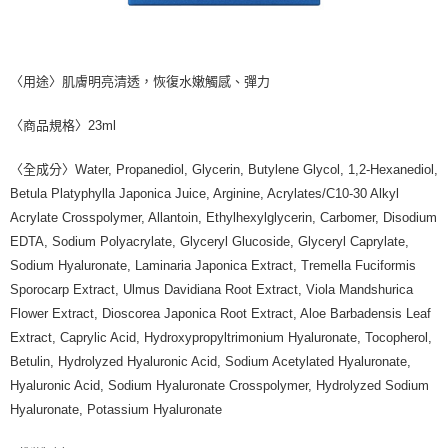
〈用途〉肌膚明亮清透，恢復水嫩觸感、彈力
〈商品規格〉23ml
〈全成分〉Water, Propanediol, Glycerin, Butylene Glycol, 1,2-Hexanediol,
Betula Platyphylla Japonica Juice, Arginine, Acrylates/C10-30 Alkyl
Acrylate Crosspolymer, Allantoin, Ethylhexylglycerin, Carbomer, Disodium
EDTA, Sodium Polyacrylate, Glyceryl Glucoside, Glyceryl Caprylate,
Sodium Hyaluronate, Laminaria Japonica Extract, Tremella Fuciformis
Sporocarp Extract, Ulmus Davidiana Root Extract, Viola Mandshurica
Flower Extract, Dioscorea Japonica Root Extract, Aloe Barbadensis Leaf
Extract, Caprylic Acid, Hydroxypropyltrimonium Hyaluronate, Tocopherol,
Betulin, Hydrolyzed Hyaluronic Acid, Sodium Acetylated Hyaluronate,
Hyaluronic Acid, Sodium Hyaluronate Crosspolymer, Hydrolyzed Sodium
Hyaluronate, Potassium Hyaluronate