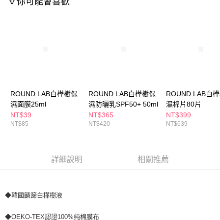
🔻你可能會喜歡
每筆NT$65，滿NT$390(含以上)免運費
【「AFTEE先享後付」結帳流程】
１．於結帳方式選擇「AFTEE先享後付」後，將跳轉至「AFTEE先享後付」
付款後全家取貨
結帳頁面，進行簡訊認證並確認金額後，即可完成結帳。
２．訂單成立數日內，您將收到繳費通知簡訊。
每筆NT$65，滿NT$390(含以上)免運費
３．收到繳費通知簡訊後14天內，點擊此簡訊中的連結，可透過四大超商／
ATM／網路銀行／等多元方式進行付款，方視為交易完成。
萊爾富取貨付款
※ 請注意：結帳手續完成當下不需立刻繳費，但若您需要取消訂單，請聯絡
每筆NT$65，滿NT$490(含以上)免運費
購買商品的店家。未經商家同意取消之訂單仍視為有效，需透過AFTEE先享
後付繳納相關費用。
付款後萊爾富取貨
※ 交易是否成功請以「AFTEE先享後付 」之結帳頁面顯示為準，若有關於
ROUND LAB白樺樹保
ROUND LAB白樺樹保
ROUND LAB白
是否繳費成功／繳費後需取消欲退款等相關疑問，請聯繫「AFTEE先享後付
每筆NT$65，滿NT$490(含以上)免運費
濕面膜25ml
濕防曬乳SPF50+ 50ml
濕棉片80片
客戶支援中心」
https://netprotections.freshdesk.com/support/home
NT$39
NT$365
NT$399
7-11取貨付款
NT$85
NT$420
NT$639
【注意事項】
１．透過由恩沛科技股份有限公司提供之「AFTEE先享後付」服務完成之交
每筆NT$65，滿NT$490(含以上)免運費
易，需依本服務之必要範圍內提供個人資料，並將交易相關給付款項請求債
權轉讓予恩沛科技股份有限公司。
付款後7-11取貨
詳細說明
相關推薦
２．關於個人資料處理事宜，請瀏覽以下網址：
每筆NT$65，滿NT$490(含以上)免運費
https://aftee.tw/terms/#terms3
３．未成年的使用者請事先徵得法定代理人或監護人之同意方可使用
宅配(本島)
「AFTEE先享後付」，若未經同意申辦者引起之損失，本公司不負相關責
◆韓國麟蹄白樺樹液
任。
每筆NT$100，滿NT$790(含以上)免運費
４．使用「AFTEE先享後付」時，將依據個別帳號之用戶狀況，依本公司即
時審查核予不同之上限額度；若仍有額度不足之情形，本公司將視審查結果
付款後寶雅門市自取(由倉庫統一出貨)
◆OEKO-TEX認證100%纯棉膜布