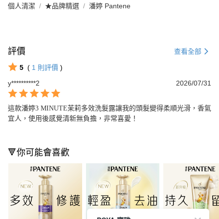
個人清潔
★品牌精選
潘婷 Pantene
評價
查看全部
5
(
1
則評價
)
y**********2
2026/07/31
這款潘婷3 MINUTE茉莉多效洗髮露讓我的頭髮變得柔順光滑，香氣
宜人，使用後感覺清新無負擔，非常喜愛！
🔻你可能會喜歡