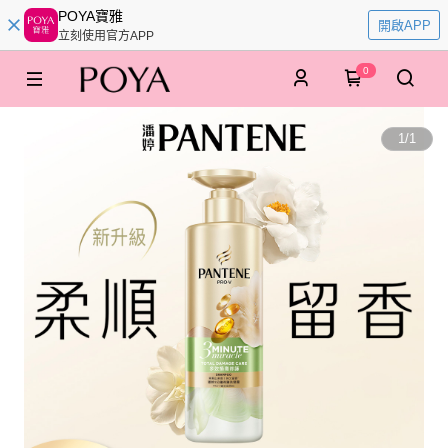
POYA寶雅
開啟APP
立刻使用官方APP
0
1
/
1