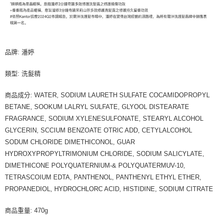
品牌: 潘婷
類型: 洗髮精
商品成分: WATER, SODIUM LAURETH SULFATE COCAMIDOPROPYL
BETANE, SOOKUM LALRYL SULFATE, GLYOOL DISTEARATE
FRAGRANCE, SODIUM XYLENESULFONATE, STEARYL ALCOHOL
GLYCERIN, SCCIUM BENZOATE OTRIC ADD, CETYLALCOHOL
SODUM CHLORIDE DIMETHICONOL, GUAR
HYDROXYPROPYLTRIMONIUM CHLORIDE, SODIUM SALICYLATE,
DIMETHICONE POLYQUATERNIUM-& POLYQUATERMUV-10,
TETRASCOIUM EDTA, PANTHENOL, PANTHENYL ETHYL ETHER,
PROPANEDIOL, HYDROCHLORC ACID, HISTIDINE, SODIUM CITRATE
商品重量: 470g