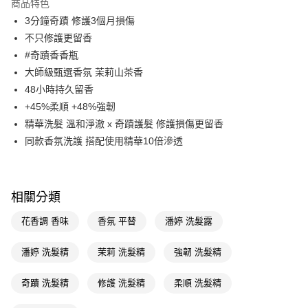
商品特色
LINE Pay
3分鐘奇蹟 修護3個月損傷
不只修護更留香
Apple Pay
#奇蹟香香瓶
街口支付
大師級甄選香氛 茉莉山茶香
48小時持久留香
悠遊付
+45%柔順 +48%強韌
Google Pay
精華洗髮 溫和淨澈 x 奇蹟護髮 修護損傷更留香
同款香氛洗護 搭配使用精華10倍滲透
AFTEE先享後付
相關說明
【關於「AFTEE先享後付」】
即享券
AFTEE先享後付是「在收到商品之後才付款」的支付方式。 讓您購物簡單
相關分類
便利好安心！
１．簡單：不需註冊會員、不需綁卡、不需儲值。
運送方式
花香調 香味
香氛 平替
潘婷 洗髮露
２．便利：只要手機號碼，簡訊認證，即可結帳。
３．安心：先確認商品／服務後，再付款。
全家取貨付款
潘婷 洗髮精
茉莉 洗髮精
強韌 洗髮精
每筆NT$65，滿NT$390(含以上)免運費
【「AFTEE先享後付」結帳流程】
１．於結帳方式選擇「AFTEE先享後付」後，將跳轉至「AFTEE先享後付」
奇蹟 洗髮精
修護 洗髮精
柔順 洗髮精
付款後全家取貨
結帳頁面，進行簡訊認證並確認金額後，即可完成結帳。
２．訂單成立數日內，您將收到繳費通知簡訊。
每筆NT$65，滿NT$390(含以上)免運費