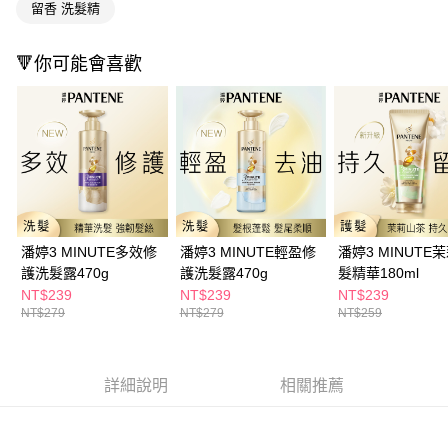
３．收到繳費通知簡訊後14天內，點擊此簡訊中的連結，可透過四大超商／
留香 洗髮精
ATM／網路銀行／等多元方式進行付款，方視為交易完成。
萊爾富取貨付款
※ 請注意：結帳手續完成當下不需立刻繳費，但若您需要取消訂單，請聯絡
每筆NT$65，滿NT$490(含以上)免運費
🔻你可能會喜歡
購買商品的店家。未經商家同意取消之訂單仍視為有效，需透過AFTEE先享
後付繳納相關費用。
付款後萊爾富取貨
※ 交易是否成功請以「AFTEE先享後付 」之結帳頁面顯示為準，若有關於
是否繳費成功／繳費後需取消欲退款等相關疑問，請聯繫「AFTEE先享後付
每筆NT$65，滿NT$490(含以上)免運費
客戶支援中心」
https://netprotections.freshdesk.com/support/home
7-11取貨付款
【注意事項】
１．透過由恩沛科技股份有限公司提供之「AFTEE先享後付」服務完成之交
每筆NT$65，滿NT$490(含以上)免運費
易，需依本服務之必要範圍內提供個人資料，並將交易相關給付款項請求債
權轉讓予恩沛科技股份有限公司。
付款後7-11取貨
２．關於個人資料處理事宜，請瀏覽以下網址：
潘婷3 MINUTE多效修
潘婷3 MINUTE輕盈修
潘婷3 MINUTE
每筆NT$65，滿NT$490(含以上)免運費
https://aftee.tw/terms/#terms3
護洗髮露470g
護洗髮露470g
髮精華180ml
３．未成年的使用者請事先徵得法定代理人或監護人之同意方可使用
宅配(本島)
NT$239
NT$239
NT$239
「AFTEE先享後付」，若未經同意申辦者引起之損失，本公司不負相關責
NT$279
NT$279
NT$259
任。
每筆NT$100，滿NT$790(含以上)免運費
４．使用「AFTEE先享後付」時，將依據個別帳號之用戶狀況，依本公司即
時審查核予不同之上限額度；若仍有額度不足之情形，本公司將視審查結果
付款後寶雅門市自取(由倉庫統一出貨)
請求用戶進行身份認證。
每筆NT$80，滿NT$290(含以上)免運費
詳細說明
相關推薦
５．嚴禁一人註冊多個帳號或使用他人資訊註冊。若發現惡意使用之情形，
恩沛科技股份有限公司將有權停止該用戶之使用額度並採取法律行動。