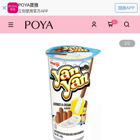
POYA寶雅
開啟APP
立刻使用官方APP
0
1
/
1