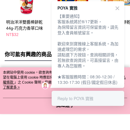
POYA 寶雅
【重要通知】
客服系統將於8/17更新，
明治洋洋雙醬棒餅乾
麗滋三明治夾心餅乾
義美美味蘇打餅乾
為保障留言資訊可保留查詢，請先
44g-巧克力香草口味
106g-香草口味
味192g
登入會員帳號留言。
NT$32
NT$49
NT$65
歡迎來到寶雅線上客服系統。為加
速處理您的需求，
你可能有興趣的商品
全站排行
請點選下方按鈕，查詢相關詳情，
若無欲查詢資訊，可直接留言，由
專人為您服務。
本網站中使用 cookie，欲查詢有關本網站使用 cookie 方式之詳情，及若您不希
★客服服務時間：08:30-12:30 /
熱門標籤
望在電腦上使用 cookie 時應如何變更電腦的 cookie 設定，請參閱本網站「
隱私
13:30-17:30 (假日/國定假日休息)
權條款
」之 Cookie 聲明。您繼續使用本網站即表示您同意本公司得按本網站使
用條款之 Cookie 聲明使用 cookie。
了解更多 >
Reply to POYA 寶雅
我知道了