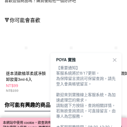
喜歡這個商品嗎？購買後給他一個好評吧
🔻你可能會喜歡
POYA 寶雅
【重要通知】
客服系統將於8/17更新，
逐本清歡植萃柔感凈顏
逐本清歡植萃柔感凈顏
sensilis精油淨
為保障留言資訊可保留查詢，請先
卸妝膏3ml-6入
卸妝膏100ml
膏50ml
登入會員帳號留言。
NT$99
NT$349
NT$1,121
NT$159
NT$399
NT$1,180
歡迎來到寶雅線上客服系統。為加
速處理您的需求，
你可能有興趣的商品
全站排行
請點選下方按鈕，查詢相關詳情，
若無欲查詢資訊，可直接留言，由
專人為您服務。
本網站中使用 cookie，欲查詢有關本網站使用 cookie 方式之詳情，及若您不希
★客服服務時間：08:30-12:30 /