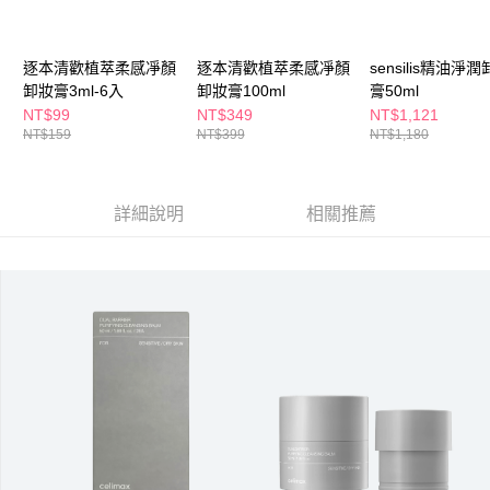
ATM／網路銀行／等多元方式進行付款，方視為交易完成。
萊爾富取貨付款
※ 請注意：結帳手續完成當下不需立刻繳費，但若您需要取消訂單，請聯絡
每筆NT$65，滿NT$490(含以上)免運費
購買商品的店家。未經商家同意取消之訂單仍視為有效，需透過AFTEE先享
後付繳納相關費用。
逐本清歡植萃柔感凈顏
逐本清歡植萃柔感凈顏
sensilis精油淨
付款後萊爾富取貨
※ 交易是否成功請以「AFTEE先享後付 」之結帳頁面顯示為準，若有關於
卸妝膏3ml-6入
卸妝膏100ml
膏50ml
是否繳費成功／繳費後需取消欲退款等相關疑問，請聯繫「AFTEE先享後付
NT$99
NT$349
NT$1,121
每筆NT$65，滿NT$490(含以上)免運費
客戶支援中心」
https://netprotections.freshdesk.com/support/home
NT$159
NT$399
NT$1,180
7-11取貨付款
【注意事項】
１．透過由恩沛科技股份有限公司提供之「AFTEE先享後付」服務完成之交
每筆NT$65，滿NT$490(含以上)免運費
易，需依本服務之必要範圍內提供個人資料，並將交易相關給付款項請求債
詳細說明
相關推薦
權轉讓予恩沛科技股份有限公司。
付款後7-11取貨
２．關於個人資料處理事宜，請瀏覽以下網址：
每筆NT$65，滿NT$490(含以上)免運費
https://aftee.tw/terms/#terms3
３．未成年的使用者請事先徵得法定代理人或監護人之同意方可使用
宅配(本島)
「AFTEE先享後付」，若未經同意申辦者引起之損失，本公司不負相關責
任。
每筆NT$100，滿NT$790(含以上)免運費
４．使用「AFTEE先享後付」時，將依據個別帳號之用戶狀況，依本公司即
時審查核予不同之上限額度；若仍有額度不足之情形，本公司將視審查結果
付款後寶雅門市自取(由倉庫統一出貨)
請求用戶進行身份認證。
每筆NT$80，滿NT$290(含以上)免運費
５．嚴禁一人註冊多個帳號或使用他人資訊註冊。若發現惡意使用之情形，
恩沛科技股份有限公司將有權停止該用戶之使用額度並採取法律行動。