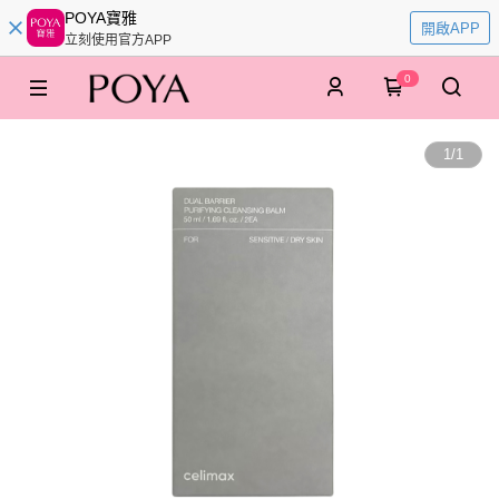
POYA寶雅
開啟APP
立刻使用官方APP
0
1
/
1