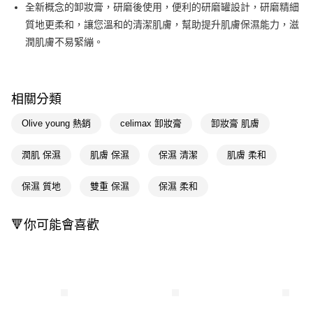
LINE Pay
全新概念的卸妝膏，研磨後使用，便利的研磨罐設計，研磨精細
質地更柔和，讓您溫和的清潔肌膚，幫助提升肌膚保濕能力，滋
Apple Pay
潤肌膚不易緊繃。
街口支付
悠遊付
相關分類
Google Pay
Olive young 熱銷
celimax 卸妝膏
卸妝膏 肌膚
AFTEE先享後付
相關說明
潤肌 保濕
肌膚 保濕
保濕 清潔
肌膚 柔和
【關於「AFTEE先享後付」】
即享券
AFTEE先享後付是「在收到商品之後才付款」的支付方式。 讓您購物簡單
保濕 質地
雙重 保濕
保濕 柔和
便利好安心！
１．簡單：不需註冊會員、不需綁卡、不需儲值。
運送方式
２．便利：只要手機號碼，簡訊認證，即可結帳。
🔻你可能會喜歡
３．安心：先確認商品／服務後，再付款。
全家取貨付款
每筆NT$65，滿NT$390(含以上)免運費
【「AFTEE先享後付」結帳流程】
１．於結帳方式選擇「AFTEE先享後付」後，將跳轉至「AFTEE先享後付」
付款後全家取貨
結帳頁面，進行簡訊認證並確認金額後，即可完成結帳。
２．訂單成立數日內，您將收到繳費通知簡訊。
每筆NT$65，滿NT$390(含以上)免運費
３．收到繳費通知簡訊後14天內，點擊此簡訊中的連結，可透過四大超商／