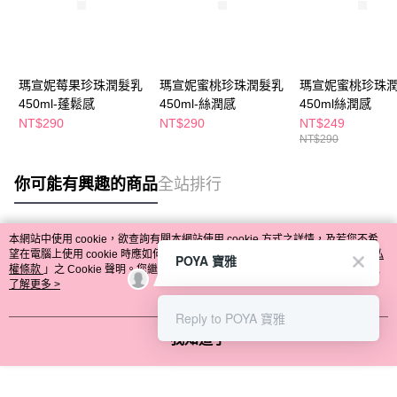
瑪宣妮莓果珍珠潤髮乳
瑪宣妮蜜桃珍珠潤髮乳
瑪宣妮蜜桃珍珠
450ml-蓬鬆感
450ml-絲潤感
450ml絲潤感
NT$290
NT$290
NT$249
NT$290
你可能有興趣的商品
全站排行
本網站中使用 cookie，欲查詢有關本網站使用 cookie 方式之詳情，及若您不希
熱門標籤
望在電腦上使用 cookie 時應如何變更電腦的 cookie 設定，請參閱本網站「
隱私
POYA 寶雅
權條款
」之 Cookie 聲明。您繼續使用本網站即表示您同意本公司得按本網站使
用條款之 Cookie 聲明使用 cookie。
了解更多 >
Reply to POYA 寶雅
我知道了