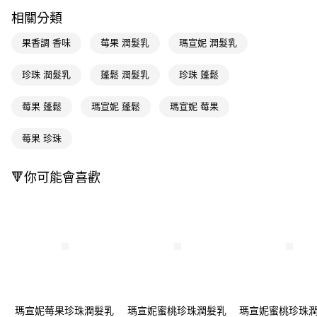
LINE Pay
相關分類
Apple Pay
果香調 香味
莓果 潤髮乳
瑪宣妮 潤髮乳
街口支付
珍珠 潤髮乳
蓬鬆 潤髮乳
珍珠 蓬鬆
悠遊付
莓果 蓬鬆
瑪宣妮 蓬鬆
瑪宣妮 莓果
Google Pay
AFTEE先享後付
莓果 珍珠
相關說明
【關於「AFTEE先享後付」】
🔻你可能會喜歡
即享券
AFTEE先享後付是「在收到商品之後才付款」的支付方式。 讓您購物簡單
便利好安心！
１．簡單：不需註冊會員、不需綁卡、不需儲值。
運送方式
２．便利：只要手機號碼，簡訊認證，即可結帳。
３．安心：先確認商品／服務後，再付款。
全家取貨付款
每筆NT$65，滿NT$390(含以上)免運費
【「AFTEE先享後付」結帳流程】
１．於結帳方式選擇「AFTEE先享後付」後，將跳轉至「AFTEE先享後付」
付款後全家取貨
結帳頁面，進行簡訊認證並確認金額後，即可完成結帳。
２．訂單成立數日內，您將收到繳費通知簡訊。
每筆NT$65，滿NT$390(含以上)免運費
３．收到繳費通知簡訊後14天內，點擊此簡訊中的連結，可透過四大超商／
瑪宣妮莓果珍珠潤髮乳
瑪宣妮蜜桃珍珠潤髮乳
瑪宣妮蜜桃珍珠