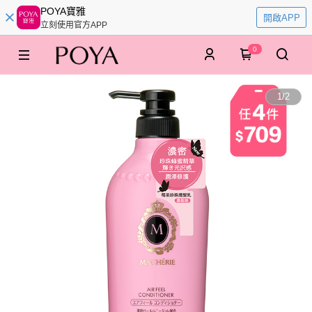
POYA寶雅
開啟APP
立刻使用官方APP
0
1
/
2