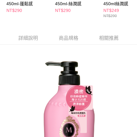
ATM／網路銀行／等多元方式進行付款，方視為交易完成。
450ml-蓬鬆感
450ml-絲潤感
450ml絲潤感
萊爾富取貨付款
※ 請注意：結帳手續完成當下不需立刻繳費，但若您需要取消訂單，請聯絡
NT$290
NT$290
NT$249
每筆NT$65，滿NT$490(含以上)免運費
購買商品的店家。未經商家同意取消之訂單仍視為有效，需透過AFTEE先享
NT$290
後付繳納相關費用。
付款後萊爾富取貨
※ 交易是否成功請以「AFTEE先享後付 」之結帳頁面顯示為準，若有關於
是否繳費成功／繳費後需取消欲退款等相關疑問，請聯繫「AFTEE先享後付
每筆NT$65，滿NT$490(含以上)免運費
客戶支援中心」
https://netprotections.freshdesk.com/support/home
詳細說明
商品規格
相關推薦
7-11取貨付款
【注意事項】
１．透過由恩沛科技股份有限公司提供之「AFTEE先享後付」服務完成之交
每筆NT$65，滿NT$490(含以上)免運費
易，需依本服務之必要範圍內提供個人資料，並將交易相關給付款項請求債
權轉讓予恩沛科技股份有限公司。
付款後7-11取貨
２．關於個人資料處理事宜，請瀏覽以下網址：
每筆NT$65，滿NT$490(含以上)免運費
https://aftee.tw/terms/#terms3
３．未成年的使用者請事先徵得法定代理人或監護人之同意方可使用
宅配(本島)
「AFTEE先享後付」，若未經同意申辦者引起之損失，本公司不負相關責
任。
每筆NT$100，滿NT$790(含以上)免運費
４．使用「AFTEE先享後付」時，將依據個別帳號之用戶狀況，依本公司即
時審查核予不同之上限額度；若仍有額度不足之情形，本公司將視審查結果
付款後寶雅門市自取(由倉庫統一出貨)
請求用戶進行身份認證。
每筆NT$80，滿NT$290(含以上)免運費
５．嚴禁一人註冊多個帳號或使用他人資訊註冊。若發現惡意使用之情形，
恩沛科技股份有限公司將有權停止該用戶之使用額度並採取法律行動。