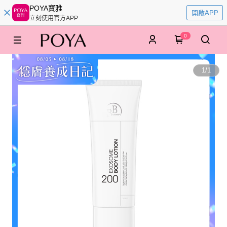
POYA寶雅
開啟APP
立刻使用官方APP
0
1
/
1