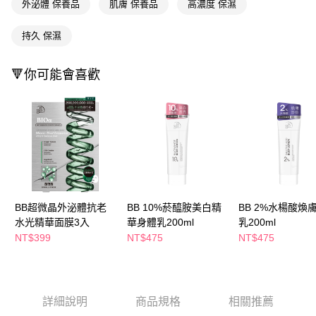
萊爾富取貨付款
外泌體 保養品
肌膚 保養品
高濃度 保濕
※ 請注意：結帳手續完成當下不需立刻繳費，但若您需要取消訂單，請聯絡
每筆NT$65，滿NT$490(含以上)免運費
購買商品的店家。未經商家同意取消之訂單仍視為有效，需透過AFTEE先享
後付繳納相關費用。
持久 保濕
付款後萊爾富取貨
※ 交易是否成功請以「AFTEE先享後付 」之結帳頁面顯示為準，若有關於
是否繳費成功／繳費後需取消欲退款等相關疑問，請聯繫「AFTEE先享後付
每筆NT$65，滿NT$490(含以上)免運費
客戶支援中心」
https://netprotections.freshdesk.com/support/home
🔻你可能會喜歡
7-11取貨付款
【注意事項】
１．透過由恩沛科技股份有限公司提供之「AFTEE先享後付」服務完成之交
每筆NT$65，滿NT$490(含以上)免運費
易，需依本服務之必要範圍內提供個人資料，並將交易相關給付款項請求債
權轉讓予恩沛科技股份有限公司。
付款後7-11取貨
２．關於個人資料處理事宜，請瀏覽以下網址：
每筆NT$65，滿NT$490(含以上)免運費
https://aftee.tw/terms/#terms3
３．未成年的使用者請事先徵得法定代理人或監護人之同意方可使用
宅配(本島)
「AFTEE先享後付」，若未經同意申辦者引起之損失，本公司不負相關責
任。
每筆NT$100，滿NT$790(含以上)免運費
BB超微晶外泌體抗老
BB 10%菸醯胺美白精
BB 2%水楊酸煥
４．使用「AFTEE先享後付」時，將依據個別帳號之用戶狀況，依本公司即
水光精華面膜3入
華身體乳200ml
乳200ml
時審查核予不同之上限額度；若仍有額度不足之情形，本公司將視審查結果
付款後寶雅門市自取(由倉庫統一出貨)
請求用戶進行身份認證。
NT$399
NT$475
NT$475
每筆NT$80，滿NT$290(含以上)免運費
５．嚴禁一人註冊多個帳號或使用他人資訊註冊。若發現惡意使用之情形，
恩沛科技股份有限公司將有權停止該用戶之使用額度並採取法律行動。
詳細說明
商品規格
相關推薦