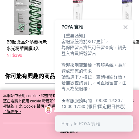
POYA 寶雅
【重要通知】
客服系統將於8/17更新，
BB超微晶外泌體抗老
BB 10%菸醯胺美白精
BB 2%水楊酸煥
為保障留言資訊可保留查詢，請先
水光精華面膜3入
華身體乳200ml
乳200ml
登入會員帳號留言。
NT$399
NT$475
NT$475
歡迎來到寶雅線上客服系統。為加
速處理您的需求，
你可能有興趣的商品
全站排行
請點選下方按鈕，查詢相關詳情，
若無欲查詢資訊，可直接留言，由
專人為您服務。
本網站中使用 cookie，欲查詢有關本網站使用 cookie 方式之詳情，及若您不希
★客服服務時間：08:30-12:30 /
熱門標籤
望在電腦上使用 cookie 時應如何變更電腦的 cookie 設定，請參閱本網站「
隱私
13:30-17:30 (假日/國定假日休息)
權條款
」之 Cookie 聲明。您繼續使用本網站即表示您同意本公司得按本網站使
用條款之 Cookie 聲明使用 cookie。
了解更多 >
Reply to POYA 寶雅
我知道了