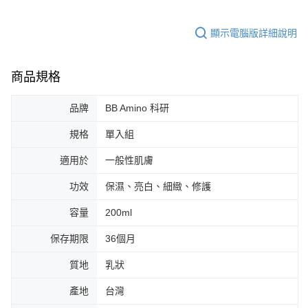
顯示電腦版詳細說明
商品規格
品牌
BB Amino 科研
規格
單入組
適用於
一般性肌膚
功效
保濕、亮白、細緻、修護
容量
200ml
保存期限
36個月
質地
乳狀
產地
台灣