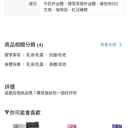
成分
牛奶外泌體、積雪草類外泌體、維他命E衍
生物、咖啡因、紅沒藥醇
商品相關分類 (4)
查看全部
醫學美容
乳液/乳霜
抗皺/抗老
身體保養
乳液/乳霜
美體/其他
評價
喜歡這個商品嗎？購買後給他一個好評吧
🔻你可能會喜歡