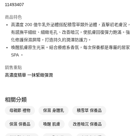
11493407
Apple Pay
商品特色
街口支付
高濃度 200 億牛乳外泌體搭配積雪草類外泌體，直擊初老膚況，
悠遊付
有感撫平細紋、細緻毛孔、改善暗沉，使肌膚回復彈力飽滿。強
化修護保濕屏障，打造持久的潤澤防護力。
Google Pay
喚醒肌膚原生光采。結合療癒系香氛，每次保養都是專屬的居家
AFTEE先享後付
SPA 。
相關說明
銷售重點
【關於「AFTEE先享後付」】
即享券
AFTEE先享後付是「在收到商品之後才付款」的支付方式。 讓您購物簡單
高濃度精華 一抹緊緻彈潤
便利好安心！
１．簡單：不需註冊會員、不需綁卡、不需儲值。
運送方式
２．便利：只要手機號碼，簡訊認證，即可結帳。
３．安心：先確認商品／服務後，再付款。
全家取貨付款
相關分類
每筆NT$65，滿NT$390(含以上)免運費
【「AFTEE先享後付」結帳流程】
母親節 禮物
保濕 身體乳
積雪草 保養品
１．於結帳方式選擇「AFTEE先享後付」後，將跳轉至「AFTEE先享後付」
付款後全家取貨
結帳頁面，進行簡訊認證並確認金額後，即可完成結帳。
２．訂單成立數日內，您將收到繳費通知簡訊。
保濕 保養品
喚醒 肌膚
改善暗沉 保養品
每筆NT$65，滿NT$390(含以上)免運費
３．收到繳費通知簡訊後14天內，點擊此簡訊中的連結，可透過四大超商／
ATM／網路銀行／等多元方式進行付款，方視為交易完成。