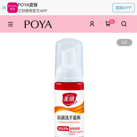
POYA寶雅
開啟APP
立刻使用官方APP
0
1
/
2