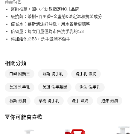
商品特色
LINE Pay
醫師推薦，國小／幼教指定NO.1品牌
級抗菌：茶樹+百里香+金盞菊&法定溫和抗菌成分
Apple Pay
倍省水：慕斯泡沫好沖洗，用水省量更聰明
街口支付
倍省量：每次用量僅為市售洗手乳的1/3
添加維他命B3，洗手滋潤不傷手
悠遊付
Google Pay
AFTEE先享後付
相關分類
相關說明
口碑 回購王
慕斯 洗手乳
洗手乳 滋潤
【關於「AFTEE先享後付」】
即享券
AFTEE先享後付是「在收到商品之後才付款」的支付方式。 讓您購物簡單
美琪 洗手乳
美琪 洗手慕斯
泡沫 洗手乳
便利好安心！
１．簡單：不需註冊會員、不需綁卡、不需儲值。
運送方式
２．便利：只要手機號碼，簡訊認證，即可結帳。
慕斯 滋潤
茶樹 洗手乳
洗手 滋潤
泡沫 滋潤
３．安心：先確認商品／服務後，再付款。
全家取貨付款
每筆NT$65，滿NT$390(含以上)免運費
【「AFTEE先享後付」結帳流程】
🔻你可能會喜歡
１．於結帳方式選擇「AFTEE先享後付」後，將跳轉至「AFTEE先享後付」
付款後全家取貨
結帳頁面，進行簡訊認證並確認金額後，即可完成結帳。
２．訂單成立數日內，您將收到繳費通知簡訊。
每筆NT$65，滿NT$390(含以上)免運費