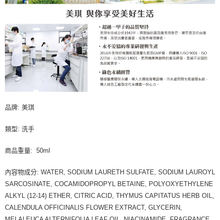
品牌: 美琪
類型: 洗手
商品重量: 50ml
內容物成分: WATER, SODIUM LAURETH SULFATE, SODIUM LAUROYL
SARCOSINATE, COCAMIDOPROPYL BETAINE, POLYOXYETHYLENE
ALKYL (12-14) ETHER, CITRIC ACID, THYMUS CAPITATUS HERB OIL,
CALENDULA OFFICINALIS FLOWER EXTRACT, GLYCERIN,
MELALEUCA ALTERNIFOLIA LEAF OIL, NIACINAMIDE, FRAGRANCE,