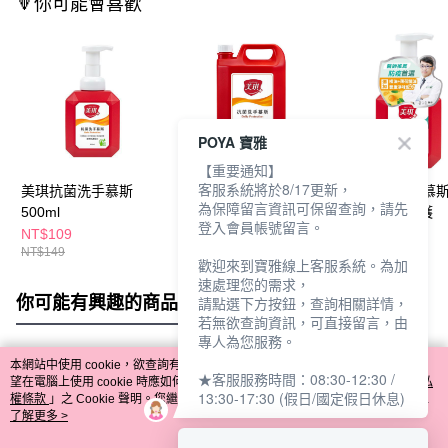
🔻你可能會喜歡
POYA 寶雅
【重要通知】
客服系統將於8/17更新，
美琪抗菌洗手慕斯
美琪抗菌洗手慕
美琪抗菌洗手慕
為保障留言資訊可保留查詢，請先
500ml
斯-3785ml
500ml淨味防護
登入會員帳號留言。
NT$109
NT$500
NT$109
NT$149
NT$149
歡迎來到寶雅線上客服系統。為加
速處理您的需求，
你可能有興趣的商品
全站排行
請點選下方按鈕，查詢相關詳情，
若無欲查詢資訊，可直接留言，由
專人為您服務。
本網站中使用 cookie，欲查詢有關本網站使用 cookie 方式之詳情，及若您不希
★客服服務時間：08:30-12:30 /
熱門標籤
望在電腦上使用 cookie 時應如何變更電腦的 cookie 設定，請參閱本網站「
隱私
13:30-17:30 (假日/國定假日休息)
權條款
」之 Cookie 聲明。您繼續使用本網站即表示您同意本公司得按本網站使
用條款之 Cookie 聲明使用 cookie。
了解更多 >