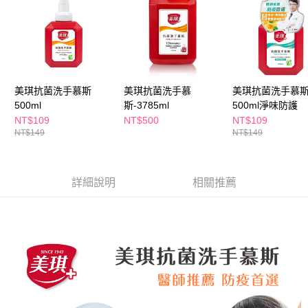
３．收到繳費通知簡訊後14天內，點擊此簡訊中的連結，可透過四大超商／
ATM／網路銀行／等多元方式進行付款，方視為交易完成。
萊爾富取貨付款
※ 請注意：結帳手續完成當下不需立刻繳費，但若您需要取消訂單，請聯絡
每筆NT$65，滿NT$490(含以上)免運費
購買商品的店家。未經商家同意取消之訂單仍視為有效，需透過AFTEE先享
後付繳納相關費用。
付款後萊爾富取貨
※ 交易是否成功請以「AFTEE先享後付 」之結帳頁面顯示為準，若有關於
是否繳費成功／繳費後需取消欲退款等相關疑問，請聯繫「AFTEE先享後付
每筆NT$65，滿NT$490(含以上)免運費
美琪抗菌洗手慕斯
美琪抗菌洗手慕
美琪抗菌洗手慕
客戶支援中心」
https://netprotections.freshdesk.com/support/home
500ml
斯-3785ml
500ml淨味防護
7-11取貨付款
【注意事項】
NT$109
NT$500
NT$109
１．透過由恩沛科技股份有限公司提供之「AFTEE先享後付」服務完成之交
每筆NT$65，滿NT$490(含以上)免運費
NT$149
NT$149
易，需依本服務之必要範圍內提供個人資料，並將交易相關給付款項請求債
權轉讓予恩沛科技股份有限公司。
付款後7-11取貨
２．關於個人資料處理事宜，請瀏覽以下網址：
每筆NT$65，滿NT$490(含以上)免運費
https://aftee.tw/terms/#terms3
詳細說明
相關推薦
３．未成年的使用者請事先徵得法定代理人或監護人之同意方可使用
宅配(本島)
「AFTEE先享後付」，若未經同意申辦者引起之損失，本公司不負相關責
任。
每筆NT$100，滿NT$790(含以上)免運費
４．使用「AFTEE先享後付」時，將依據個別帳號之用戶狀況，依本公司即
時審查核予不同之上限額度；若仍有額度不足之情形，本公司將視審查結果
付款後寶雅門市自取(由倉庫統一出貨)
請求用戶進行身份認證。
每筆NT$80，滿NT$290(含以上)免運費
５．嚴禁一人註冊多個帳號或使用他人資訊註冊。若發現惡意使用之情形，
恩沛科技股份有限公司將有權停止該用戶之使用額度並採取法律行動。