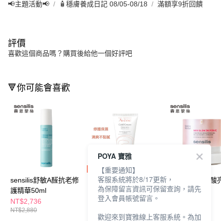
📢主題活動📢
🧴穩膚養成日記 08/05-08/18
滿額享9折回饋
評價
喜歡這個商品嗎？購買後給他一個好評吧
🔻你可能會喜歡
POYA 寶雅
【重要通知】
客服系統將於8/17更新，
sensilis舒敏A醛抗老修
Avene 雅漾修護保濕護
sensilis煥采果
為保障留言資訊可保留查詢，請先
護精華50ml
手霜50ml
精華凝露50ml
登入會員帳號留言。
NT$2,736
NT$299
NT$2,546
NT$2,880
NT$2,680
歡迎來到寶雅線上客服系統。為加