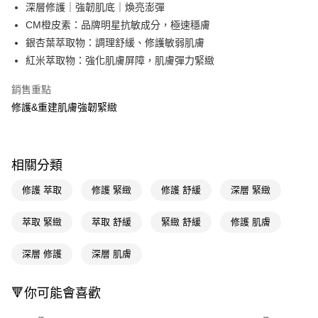
LINE Pay
深層修護｜強韌肌底｜煥亮澎彈
CM橙皮素：品牌明星抗敏成分，極速穩膚
Apple Pay
銀杏葉萃取物：調理舒緩、修護敏弱肌膚
街口支付
紅米萃取物：強化肌膚屏障，肌膚彈力緊緻
悠遊付
銷售重點
修護&重建肌膚強韌緊緻
Google Pay
AFTEE先享後付
相關說明
相關分類
【關於「AFTEE先享後付」】
即享券
AFTEE先享後付是「在收到商品之後才付款」的支付方式。 讓您購物簡單
修護 萃取
修護 緊緻
修護 舒緩
深層 緊緻
便利好安心！
１．簡單：不需註冊會員、不需綁卡、不需儲值。
運送方式
２．便利：只要手機號碼，簡訊認證，即可結帳。
萃取 緊緻
萃取 舒緩
緊緻 舒緩
修護 肌膚
３．安心：先確認商品／服務後，再付款。
全家取貨付款
深層 修護
深層 肌膚
每筆NT$65，滿NT$390(含以上)免運費
【「AFTEE先享後付」結帳流程】
１．於結帳方式選擇「AFTEE先享後付」後，將跳轉至「AFTEE先享後付」
付款後全家取貨
結帳頁面，進行簡訊認證並確認金額後，即可完成結帳。
🔻你可能會喜歡
２．訂單成立數日內，您將收到繳費通知簡訊。
每筆NT$65，滿NT$390(含以上)免運費
３．收到繳費通知簡訊後14天內，點擊此簡訊中的連結，可透過四大超商／