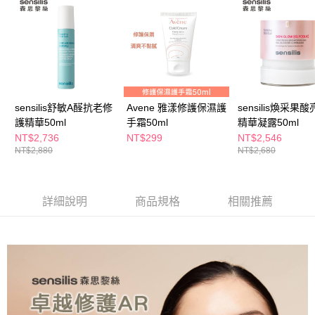
ATM／網路銀行／等多元方式進行付款，方視為交易完成。
萊爾富取貨付款
※ 請注意：結帳手續完成當下不需立刻繳費，但若您需要取消訂單，請聯絡
每筆NT$65，滿NT$490(含以上)免運費
購買商品的店家。未經商家同意取消之訂單仍視為有效，需透過AFTEE先享
後付繳納相關費用。
付款後萊爾富取貨
※ 交易是否成功請以「AFTEE先享後付 」之結帳頁面顯示為準，若有關於
是否繳費成功／繳費後需取消欲退款等相關疑問，請聯繫「AFTEE先享後付
每筆NT$65，滿NT$490(含以上)免運費
客戶支援中心」
https://netprotections.freshdesk.com/support/home
7-11取貨付款
【注意事項】
sensilis舒敏A醛抗老修
Avene 雅漾修護保濕護
sensilis煥采果
１．透過由恩沛科技股份有限公司提供之「AFTEE先享後付」服務完成之交
每筆NT$65，滿NT$490(含以上)免運費
護精華50ml
手霜50ml
精華凝露50ml
易，需依本服務之必要範圍內提供個人資料，並將交易相關給付款項請求債
NT$2,736
NT$299
NT$2,546
權轉讓予恩沛科技股份有限公司。
付款後7-11取貨
NT$2,880
NT$2,680
２．關於個人資料處理事宜，請瀏覽以下網址：
每筆NT$65，滿NT$490(含以上)免運費
https://aftee.tw/terms/#terms3
３．未成年的使用者請事先徵得法定代理人或監護人之同意方可使用
宅配(本島)
「AFTEE先享後付」，若未經同意申辦者引起之損失，本公司不負相關責
詳細說明
商品規格
相關推薦
任。
每筆NT$100，滿NT$790(含以上)免運費
４．使用「AFTEE先享後付」時，將依據個別帳號之用戶狀況，依本公司即
時審查核予不同之上限額度；若仍有額度不足之情形，本公司將視審查結果
付款後寶雅門市自取(由倉庫統一出貨)
請求用戶進行身份認證。
每筆NT$80，滿NT$290(含以上)免運費
５．嚴禁一人註冊多個帳號或使用他人資訊註冊。若發現惡意使用之情形，
恩沛科技股份有限公司將有權停止該用戶之使用額度並採取法律行動。