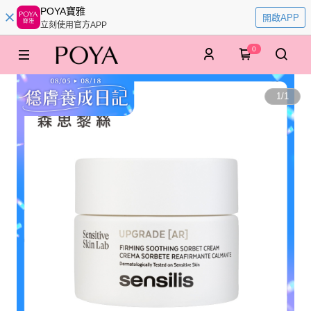
POYA寶雅
開啟APP
立刻使用官方APP
0
1
/
1