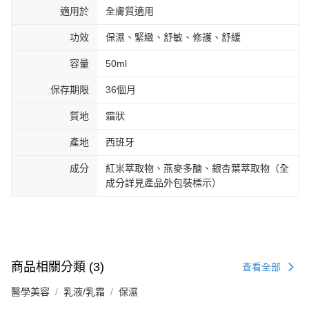
適用於
全膚質適用
功效
保濕、緊緻、舒敏、修護、舒緩
容量
50ml
保存期限
36個月
質地
霜狀
產地
西班牙
成分
紅米萃取物、燕麥多醣、銀杏葉萃取物（全
成分詳見產品外包裝標示）
商品相關分類 (3)
查看全部
醫學美容
乳液/乳霜
保濕