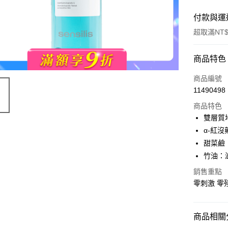
付款與運
超取滿NT$
付款方式
商品特色
POYA支付
商品編號
11490498
信用卡一
商品特色
超商取貨
雙層質
α-紅
LINE Pay
甜菜鹼
Apple Pay
竹油：
街口支付
銷售重點
零刺激 零
悠遊付
Google Pa
商品相關分
AFTEE先