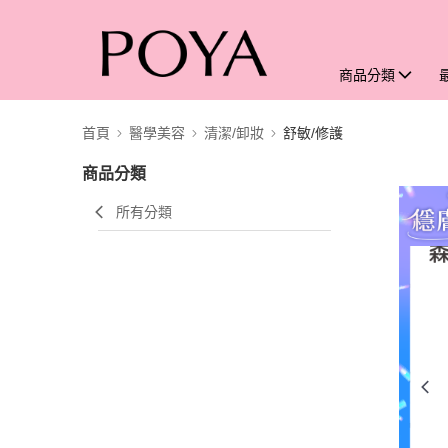
商品分類
首頁
醫學美容
清潔/卸妝
舒敏/修護
商品分類
所有分類