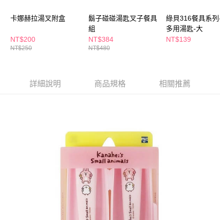
ATM／網路銀行／等多元方式進行付款，方視為交易完成。
萊爾富取貨付款
※ 請注意：結帳手續完成當下不需立刻繳費，但若您需要取消訂單，請聯絡
卡娜赫拉湯叉附盒
鬍子碰碰湯匙叉子餐具
綠貝316餐具系列
每筆NT$65，滿NT$490(含以上)免運費
購買商品的店家。未經商家同意取消之訂單仍視為有效，需透過AFTEE先享
組
多用湯匙-大
後付繳納相關費用。
付款後萊爾富取貨
※ 交易是否成功請以「AFTEE先享後付 」之結帳頁面顯示為準，若有關於
NT$200
NT$384
NT$139
是否繳費成功／繳費後需取消欲退款等相關疑問，請聯繫「AFTEE先享後付
NT$250
NT$480
每筆NT$65，滿NT$490(含以上)免運費
客戶支援中心」
https://netprotections.freshdesk.com/support/home
7-11取貨付款
【注意事項】
１．透過由恩沛科技股份有限公司提供之「AFTEE先享後付」服務完成之交
每筆NT$65，滿NT$490(含以上)免運費
詳細說明
商品規格
相關推薦
易，需依本服務之必要範圍內提供個人資料，並將交易相關給付款項請求債
權轉讓予恩沛科技股份有限公司。
付款後7-11取貨
２．關於個人資料處理事宜，請瀏覽以下網址：
每筆NT$65，滿NT$490(含以上)免運費
https://aftee.tw/terms/#terms3
３．未成年的使用者請事先徵得法定代理人或監護人之同意方可使用
宅配(本島)
「AFTEE先享後付」，若未經同意申辦者引起之損失，本公司不負相關責
任。
每筆NT$100，滿NT$790(含以上)免運費
４．使用「AFTEE先享後付」時，將依據個別帳號之用戶狀況，依本公司即
時審查核予不同之上限額度；若仍有額度不足之情形，本公司將視審查結果
付款後寶雅門市自取(由倉庫統一出貨)
請求用戶進行身份認證。
每筆NT$80，滿NT$290(含以上)免運費
５．嚴禁一人註冊多個帳號或使用他人資訊註冊。若發現惡意使用之情形，
恩沛科技股份有限公司將有權停止該用戶之使用額度並採取法律行動。