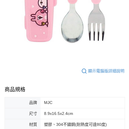
顯示電腦版詳細說明
商品規格
品牌
MJC
尺寸
8.9x16.5x2.4cm
材質
塑膠、304不鏽鋼(耐熱度可達80度)