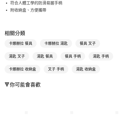
LINE Pay
符合人體工學的防滑易握手柄
附收納盒、方便攜帶
Apple Pay
街口支付
相關分類
悠遊付
卡娜赫拉 餐具
卡娜赫拉 湯匙
餐具 叉子
Google Pay
AFTEE先享後付
湯匙 叉子
湯匙 餐具
餐具 手柄
湯匙 手柄
相關說明
【關於「AFTEE先享後付」】
卡娜赫拉 收納盒
叉子 手柄
湯匙 收納盒
即享券
AFTEE先享後付是「在收到商品之後才付款」的支付方式。 讓您購物簡單
便利好安心！
１．簡單：不需註冊會員、不需綁卡、不需儲值。
🔻你可能會喜歡
運送方式
２．便利：只要手機號碼，簡訊認證，即可結帳。
３．安心：先確認商品／服務後，再付款。
全家取貨付款
每筆NT$65，滿NT$390(含以上)免運費
【「AFTEE先享後付」結帳流程】
１．於結帳方式選擇「AFTEE先享後付」後，將跳轉至「AFTEE先享後付」
付款後全家取貨
結帳頁面，進行簡訊認證並確認金額後，即可完成結帳。
２．訂單成立數日內，您將收到繳費通知簡訊。
每筆NT$65，滿NT$390(含以上)免運費
３．收到繳費通知簡訊後14天內，點擊此簡訊中的連結，可透過四大超商／