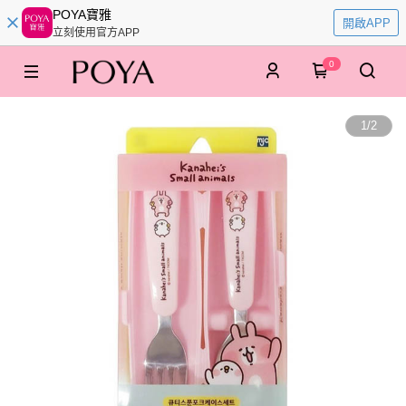
POYA寶雅
開啟APP
立刻使用官方APP
0
1
/
2