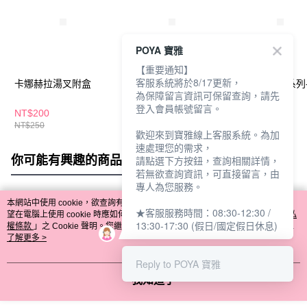
POYA 寶雅
【重要通知】
客服系統將於8/17更新，
卡娜赫拉湯叉附盒
鬍子碰碰湯匙叉子餐具
綠貝316餐具系列
為保障留言資訊可保留查詢，請先
組
多用湯匙-大
登入會員帳號留言。
NT$200
NT$384
NT$139
NT$250
NT$480
歡迎來到寶雅線上客服系統。為加
速處理您的需求，
你可能有興趣的商品
全站排行
請點選下方按鈕，查詢相關詳情，
若無欲查詢資訊，可直接留言，由
專人為您服務。
本網站中使用 cookie，欲查詢有關本網站使用 cookie 方式之詳情，及若您不希
★客服服務時間：08:30-12:30 /
熱門標籤
望在電腦上使用 cookie 時應如何變更電腦的 cookie 設定，請參閱本網站「
隱私
13:30-17:30 (假日/國定假日休息)
權條款
」之 Cookie 聲明。您繼續使用本網站即表示您同意本公司得按本網站使
用條款之 Cookie 聲明使用 cookie。
了解更多 >
Reply to POYA 寶雅
我知道了