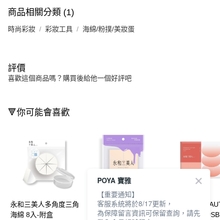
商品相關分類 (1)
時尚彩妝
彩妝工具
海綿/粉撲/美妝蛋
評價
喜歡這個商品嗎？購買後給他一個好評吧
🔻你可能會喜歡
POYA 寶雅
【重要通知】
客服系統將於8/17更新，
永和三美人多角度三角
永和三美人 多角度 方
永和三美人BEAU
為保障留言資訊可保留查詢，請先
海綿 8入-附盒
塊海綿 6入
THREE 新粹 #SB