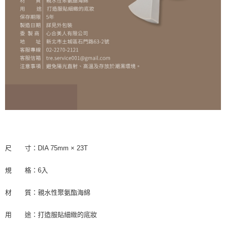
尺 寸：DIA 75mm × 23T
規 格：6入
材 質：親水性聚氨酯海綿
用 途：打造服貼細緻的底妝