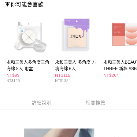
ATM／網路銀行／等多元方式進行付款，方視為交易完成。
🔻你可能會喜歡
萊爾富取貨付款
※ 請注意：結帳手續完成當下不需立刻繳費，但若您需要取消訂單，請聯絡
每筆NT$65，滿NT$490(含以上)免運費
購買商品的店家。未經商家同意取消之訂單仍視為有效，需透過AFTEE先享
後付繳納相關費用。
付款後萊爾富取貨
※ 交易是否成功請以「AFTEE先享後付 」之結帳頁面顯示為準，若有關於
是否繳費成功／繳費後需取消欲退款等相關疑問，請聯繫「AFTEE先享後付
每筆NT$65，滿NT$490(含以上)免運費
客戶支援中心」
https://netprotections.freshdesk.com/support/home
7-11取貨付款
【注意事項】
１．透過由恩沛科技股份有限公司提供之「AFTEE先享後付」服務完成之交
每筆NT$65，滿NT$490(含以上)免運費
易，需依本服務之必要範圍內提供個人資料，並將交易相關給付款項請求債
永和三美人多角度三角
永和三美人 多角度 方
永和三美人BEAU
權轉讓予恩沛科技股份有限公司。
付款後7-11取貨
２．關於個人資料處理事宜，請瀏覽以下網址：
海綿 8入-附盒
塊海綿 6入
THREE 新粹 #SB
每筆NT$65，滿NT$490(含以上)免運費
https://aftee.tw/terms/#terms3
進階化妝海綿 12
NT$99
NT$115
NT$264
３．未成年的使用者請事先徵得法定代理人或監護人之同意方可使用
NT$125
NT$135
取式盒裝
宅配(本島)
「AFTEE先享後付」，若未經同意申辦者引起之損失，本公司不負相關責
任。
每筆NT$100，滿NT$790(含以上)免運費
４．使用「AFTEE先享後付」時，將依據個別帳號之用戶狀況，依本公司即
時審查核予不同之上限額度；若仍有額度不足之情形，本公司將視審查結果
付款後寶雅門市自取(由倉庫統一出貨)
詳細說明
相關推薦
請求用戶進行身份認證。
每筆NT$80，滿NT$290(含以上)免運費
５．嚴禁一人註冊多個帳號或使用他人資訊註冊。若發現惡意使用之情形，
恩沛科技股份有限公司將有權停止該用戶之使用額度並採取法律行動。