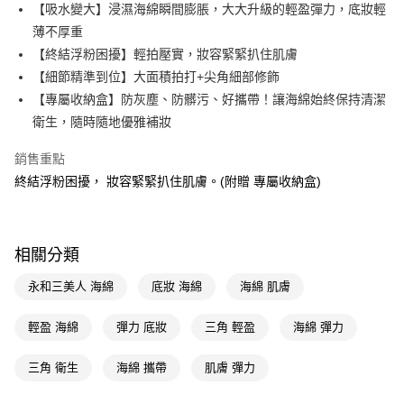
LINE Pay
【吸水變大】浸濕海綿瞬間膨脹，大大升級的輕盈彈力，底妝輕
薄不厚重
Apple Pay
【終結浮粉困擾】輕拍壓實，妝容緊緊扒住肌膚
街口支付
【細節精準到位】大面積拍打+尖角細部修飾
【專屬收納盒】防灰塵、防髒污、好攜帶！讓海綿始終保持清潔
悠遊付
衛生，隨時隨地優雅補妝
Google Pay
銷售重點
AFTEE先享後付
終結浮粉困擾， 妝容緊緊扒住肌膚。(附贈 專屬收納盒)
相關說明
【關於「AFTEE先享後付」】
即享券
AFTEE先享後付是「在收到商品之後才付款」的支付方式。 讓您購物簡單
便利好安心！
相關分類
１．簡單：不需註冊會員、不需綁卡、不需儲值。
運送方式
２．便利：只要手機號碼，簡訊認證，即可結帳。
永和三美人 海綿
底妝 海綿
海綿 肌膚
３．安心：先確認商品／服務後，再付款。
全家取貨付款
每筆NT$65，滿NT$390(含以上)免運費
輕盈 海綿
彈力 底妝
三角 輕盈
海綿 彈力
【「AFTEE先享後付」結帳流程】
１．於結帳方式選擇「AFTEE先享後付」後，將跳轉至「AFTEE先享後付」
付款後全家取貨
結帳頁面，進行簡訊認證並確認金額後，即可完成結帳。
三角 衛生
海綿 攜帶
肌膚 彈力
２．訂單成立數日內，您將收到繳費通知簡訊。
每筆NT$65，滿NT$390(含以上)免運費
３．收到繳費通知簡訊後14天內，點擊此簡訊中的連結，可透過四大超商／