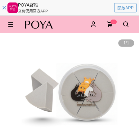
POYA寶雅
開啟APP
立刻使用官方APP
0
1
/
1