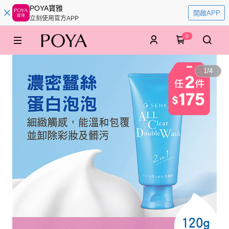
POYA寶雅
開啟APP
立刻使用官方APP
0
1
/
4