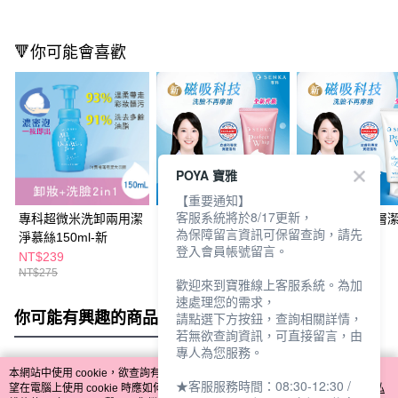
🔻你可能會喜歡
POYA 寶雅
【重要通知】
客服系統將於8/17更新，
專科超微米洗卸兩用潔
專科超微米彈潤潔顏乳
專科超微米深層
為保障留言資訊可保留查詢，請先
淨慕絲150ml-新
120g
120g
登入會員帳號留言。
NT$239
NT$165
NT$165
NT$275
歡迎來到寶雅線上客服系統。為加
速處理您的需求，
你可能有興趣的商品
全站排行
請點選下方按鈕，查詢相關詳情，
若無欲查詢資訊，可直接留言，由
專人為您服務。
本網站中使用 cookie，欲查詢有關本網站使用 cookie 方式之詳情，及若您不希
★客服服務時間：08:30-12:30 /
熱門標籤
望在電腦上使用 cookie 時應如何變更電腦的 cookie 設定，請參閱本網站「
隱私