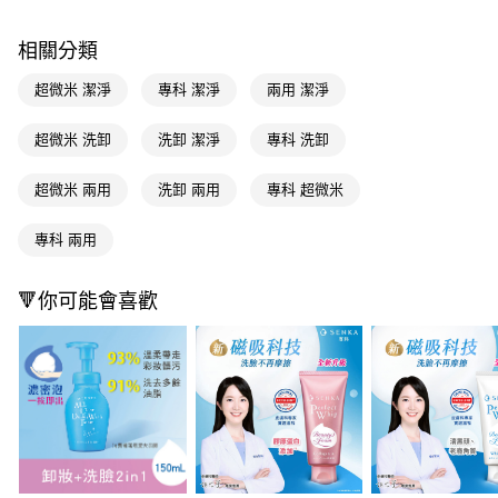
LINE Pay
相關分類
Apple Pay
超微米 潔淨
專科 潔淨
兩用 潔淨
街口支付
超微米 洗卸
洗卸 潔淨
專科 洗卸
悠遊付
超微米 兩用
洗卸 兩用
專科 超微米
Google Pay
AFTEE先享後付
專科 兩用
相關說明
【關於「AFTEE先享後付」】
🔻你可能會喜歡
即享券
AFTEE先享後付是「在收到商品之後才付款」的支付方式。 讓您購物簡單
便利好安心！
１．簡單：不需註冊會員、不需綁卡、不需儲值。
運送方式
２．便利：只要手機號碼，簡訊認證，即可結帳。
３．安心：先確認商品／服務後，再付款。
全家取貨付款
每筆NT$65，滿NT$390(含以上)免運費
【「AFTEE先享後付」結帳流程】
１．於結帳方式選擇「AFTEE先享後付」後，將跳轉至「AFTEE先享後付」
付款後全家取貨
結帳頁面，進行簡訊認證並確認金額後，即可完成結帳。
２．訂單成立數日內，您將收到繳費通知簡訊。
每筆NT$65，滿NT$390(含以上)免運費