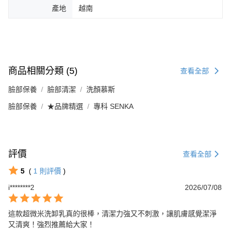
產地
越南
商品相關分類 (5)
查看全部
臉部保養
臉部清潔
洗顏慕斯
臉部保養
★品牌精選
專科 SENKA
評價
查看全部
5
(
1
則評價
)
i********2
2026/07/08
這款超微米洗卸乳真的很棒，清潔力強又不刺激，讓肌膚感覺潔淨
又清爽！強烈推薦給大家！