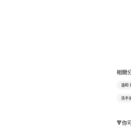
相關
溫和
洗手
🔻你