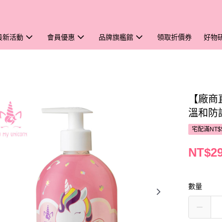
最新活動
會員優惠
品牌旗艦館
領取折價券
好物
【廠商直
溫和防護
宅配滿NT$
NT$2
數量