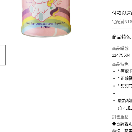
付款與運
宅配滿NT$
付款方式
商品特色
POYA支付
商品編號
11475594
信用卡一
商品特色
LINE Pay
* 療
* 正
Apple Pay
* 甜
街口支付
原為希
悠遊付
角，加
Google Pa
銷售重點
AFTEE先
◆香調說
相關說明
前調：蘋