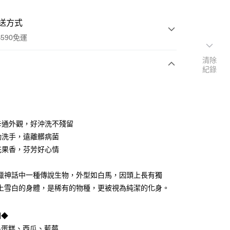
送方式
590免運
清除
紀錄
次付款
癒卡通外觀，好沖洗不殘留
確勤洗手，遠離髒病菌
甜花果香，芬芳好心情
臘神話中一種傳說生物，外型如白馬，因頭上長有獨
上雪白的身體，是稀有的物種，更被視為純潔的化身。
y
享後付
明◆
果蛋糕、西瓜、藍莓