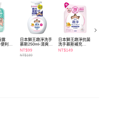
ee.tw/terms/#terms3
年的使用者請事先徵得法定代理人或監護人之同意方可使用
E先享後付」，若未經同意申辦者引起之損失，本公司不負相關責
AFTEE先享後付」時，將依據個別帳號之用戶狀況，依本公司
核予不同之上限額度；若仍有額度不足之情形，本公司將視審查
用戶進行身份認證。
浴露
日本獅王趣淨洗手
日本獅王趣淨抗菌
美琪抗菌洗手乳
一人註冊多個帳號或使用他人資訊註冊。若發現惡意使用之情
兔子便利商
慕斯250ml-清爽柑
洗手慕斯補充
700ml-玫瑰果萃
科技股份有限公司將有權停止該用戶之使用額度並採取法律行
橘
200ml柑橘
NT$99
NT$149
NT$109
NT$189