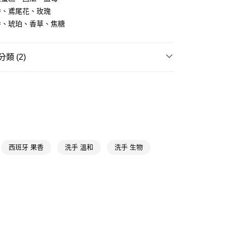
FTEE先享後付」】
香、鳶尾花、玫瑰
先享後付是「在收到商品之後才付款」的支付方式。 讓您購物簡單
香、琥珀、香草、焦糖
心！
：不需註冊會員、不需綁卡、不需儲值。
：只要手機號碼，簡訊認證，即可結帳。
送🚚)
：先確認商品／服務後，再付款。
類 (2)
00，滿NT$590(含以上)免運費
EE先享後付」結帳流程】
身體清潔
洗手乳/洗手慕斯/乾洗手
廠商直送🚚)
方式選擇「AFTEE先享後付」後，將跳轉至「AFTEE先享後
頁面，進行簡訊認證並確認金額後，即可完成結帳。
送專區
00
成立數日內，您將收到繳費通知簡訊。
費通知簡訊後14天內，點擊此簡訊中的連結，可透過四大超商
網路銀行／等多元方式進行付款，方視為交易完成。
：結帳手續完成當下不需立刻繳費，但若您需要取消訂單，請聯
的店家。未經商家同意取消之訂單仍視為有效，需透過AFTEE
繳納相關費用。
西班牙 果香
洗手 溫和
洗手 生物
否成功請以「AFTEE先享後付 」之結帳頁面顯示為準，若有關於
功／繳費後需取消欲退款等相關疑問，請聯繫「AFTEE先享後
援中心」
https://netprotections.freshdesk.com/support/home
項】
恩沛科技股份有限公司提供之「AFTEE先享後付」服務完成之
依本服務之必要範圍內提供個人資料，並將交易相關給付款項請
讓予恩沛科技股份有限公司。
個人資料處理事宜，請瀏覽以下網址：