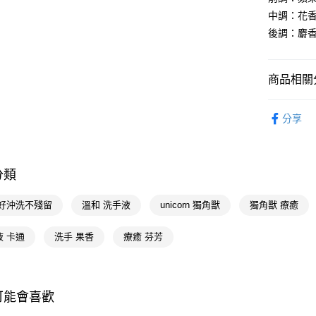
【關於「A
中調：花
AFTEE
後調：麝
便利好安
運送方式
１．簡單
２．便利
宅配(廠商直
３．安心
商品相關分
每筆NT$1
【「AFT
個人清潔
宅配(離島
１．於結帳
分享
付」結帳
🚚廠商直
每筆NT$3
２．訂單
３．收到繳
／ATM／
分類
※ 請注意
絡購買商品
先享後付
 好沖洗不殘留
溫和 洗手液
unicorn 獨角獸
獨角獸 療癒
※ 交易是
是否繳費成
液 卡通
洗手 果香
療癒 芬芳
付客戶支
【注意事
１．透過由
交易，需
可能會喜歡
求債權轉
２．關於