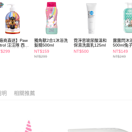
https://aft
３．未成
「AFTE
任。
４．使用「
即時審查
結果請求
廠商直送】Paw
獨角獸2合1沐浴洗
霓淨思玻尿酸溫和
露露閃沐
５．嚴禁
atrol 汪汪隊 西班
髮精500ml
保濕洗面乳125ml
500ml
形，恩沛
溫和防護洗手液
店
$299
NT$159
NT$500
NT$149
動。
皂 500ml
NT$299
NT$249
說明
相關推薦