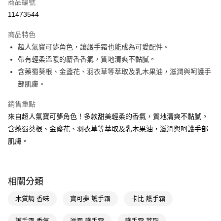
商品編號
LINE Pay
11473544
Apple Pay
商品特色
街口支付
超人氣寶可夢角色，讓護手霜也能成為可愛配件。
悠遊付
帶有輕柔溫暖的麝香香氣，質地清爽不黏膩。
含藥蜀葵根、金盞花、羽衣草等萃取及乳木果油，滋潤與呵護手
Google Pay
部肌膚。
AFTEE先享後付
銷售重點
相關說明
來自超人氣寶可夢角色！多款甜美輕柔的香氣，質地清爽不黏膩。
【關於「AFTEE先享後付」】
即享券
AFTEE先享後付是「在收到商品之後才付款」的支付方式。 讓您購物簡單
含藥蜀葵根、金盞花、羽衣草等萃取及乳木果油，滋潤與呵護手部
便利好安心！
肌膚。
１．簡單：不需註冊會員、不需綁卡、不需儲值。
運送方式
２．便利：只要手機號碼，簡訊認證，即可結帳。
３．安心：先確認商品／服務後，再付款。
全家取貨付款
每筆NT$65，滿NT$390(含以上)免運費
【「AFTEE先享後付」結帳流程】
相關分類
１．於結帳方式選擇「AFTEE先享後付」後，將跳轉至「AFTEE先享後付」
付款後全家取貨
結帳頁面，進行簡訊認證並確認金額後，即可完成結帳。
木質調 香味
寶可夢 護手霜
卡比 護手霜
２．訂單成立數日內，您將收到繳費通知簡訊。
每筆NT$65，滿NT$390(含以上)免運費
３．收到繳費通知簡訊後14天內，點擊此簡訊中的連結，可透過四大超商／
護手霜 香氣
滋潤 護手霜
護手霜 萃取