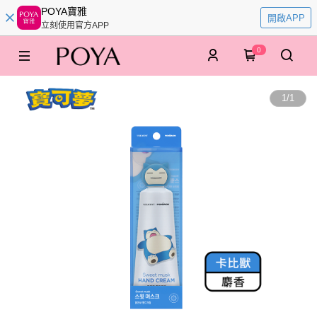
POYA寶雅
開啟APP
立刻使用官方APP
0
1
/
1