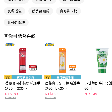
ATM／網路銀行／等多元方式進行付款，方視為交易完成。
萊爾富取貨付款
※ 請注意：結帳手續完成當下不需立刻繳費，但若您需要取消訂單，請聯絡
每筆NT$65，滿NT$490(含以上)免運費
購買商品的店家。未經商家同意取消之訂單仍視為有效，需透過AFTEE先享
肌膚 香氣
護手霜 肌膚
寶可夢 卡比
後付繳納相關費用。
付款後萊爾富取貨
※ 交易是否成功請以「AFTEE先享後付 」之結帳頁面顯示為準，若有關於
寶可夢 配件
是否繳費成功／繳費後需取消欲退款等相關疑問，請聯繫「AFTEE先享後付
每筆NT$65，滿NT$490(含以上)免運費
客戶支援中心」
https://netprotections.freshdesk.com/support/home
7-11取貨付款
🔻你可能會喜歡
【注意事項】
１．透過由恩沛科技股份有限公司提供之「AFTEE先享後付」服務完成之交
每筆NT$65，滿NT$490(含以上)免運費
易，需依本服務之必要範圍內提供個人資料，並將交易相關給付款項請求債
權轉讓予恩沛科技股份有限公司。
付款後7-11取貨
２．關於個人資料處理事宜，請瀏覽以下網址：
每筆NT$65，滿NT$490(含以上)免運費
https://aftee.tw/terms/#terms3
３．未成年的使用者請事先徵得法定代理人或監護人之同意方可使用
宅配(本島)
「AFTEE先享後付」，若未經同意申辦者引起之損失，本公司不負相關責
任。
每筆NT$100，滿NT$790(含以上)免運費
４．使用「AFTEE先享後付」時，將依據個別帳號之用戶狀況，依本公司即
時審查核予不同之上限額度；若仍有額度不足之情形，本公司將視審查結果
蓓蔓寶可夢精靈球護手
蓓蔓寶可夢可達鴨護手
小甘菊即時潤澤
付款後寶雅門市自取(由倉庫統一出貨)
請求用戶進行身份認證。
霜50ml莓果香
霜50ml水果香
50ml
每筆NT$80，滿NT$290(含以上)免運費
５．嚴禁一人註冊多個帳號或使用他人資訊註冊。若發現惡意使用之情形，
NT$189
NT$189
NT$149
恩沛科技股份有限公司將有權停止該用戶之使用額度並採取法律行動。
NT$219
NT$219