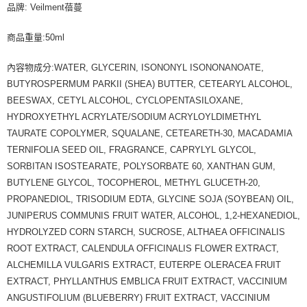
品牌: Veilment蓓蔓
商品重量:50ml
內容物成分:WATER, GLYCERIN, ISONONYL ISONONANOATE,
BUTYROSPERMUM PARKII (SHEA) BUTTER, CETEARYL ALCOHOL,
BEESWAX, CETYL ALCOHOL, CYCLOPENTASILOXANE,
HYDROXYETHYL ACRYLATE/SODIUM ACRYLOYLDIMETHYL
TAURATE COPOLYMER, SQUALANE, CETEARETH-30, MACADAMIA
TERNIFOLIA SEED OIL, FRAGRANCE, CAPRYLYL GLYCOL,
SORBITAN ISOSTEARATE, POLYSORBATE 60, XANTHAN GUM,
BUTYLENE GLYCOL, TOCOPHEROL, METHYL GLUCETH-20,
PROPANEDIOL, TRISODIUM EDTA, GLYCINE SOJA (SOYBEAN) OIL,
JUNIPERUS COMMUNIS FRUIT WATER, ALCOHOL, 1,2-HEXANEDIOL,
HYDROLYZED CORN STARCH, SUCROSE, ALTHAEA OFFICINALIS
ROOT EXTRACT, CALENDULA OFFICINALIS FLOWER EXTRACT,
ALCHEMILLA VULGARIS EXTRACT, EUTERPE OLERACEA FRUIT
EXTRACT, PHYLLANTHUS EMBLICA FRUIT EXTRACT, VACCINIUM
ANGUSTIFOLIUM (BLUEBERRY) FRUIT EXTRACT, VACCINIUM