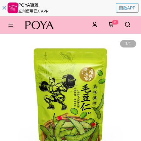
POYA寶雅
開啟APP
立刻使用官方APP
0
1
/
1