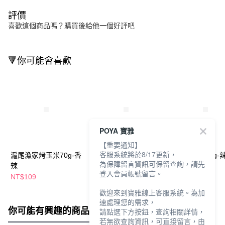
評價
喜歡這個商品嗎？購買後給他一個好評吧
🔻你可能會喜歡
POYA 寶雅
【重要通知】
客服系統將於8/17更新，
滬尾漁家烤玉米70g-香
滬尾漁家烤玉米70g-醬
上好佳蝦條70g-
為保障留言資訊可保留查詢，請先
辣
香風味
味
登入會員帳號留言。
NT$109
NT$109
NT$79
歡迎來到寶雅線上客服系統。為加
速處理您的需求，
你可能有興趣的商品
全站排行
請點選下方按鈕，查詢相關詳情，
若無欲查詢資訊，可直接留言，由