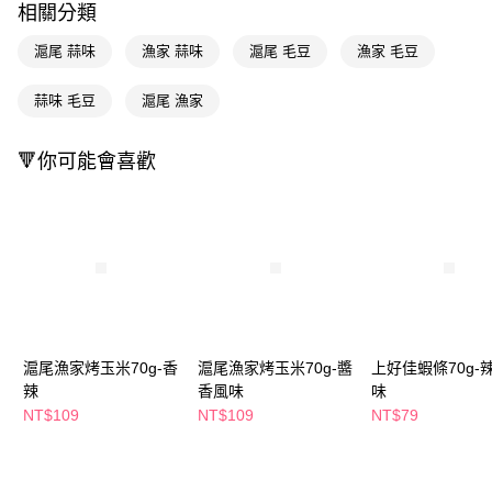
相關分類
Apple Pay
滬尾 蒜味
漁家 蒜味
滬尾 毛豆
漁家 毛豆
街口支付
蒜味 毛豆
滬尾 漁家
悠遊付
Google Pay
🔻你可能會喜歡
AFTEE先享後付
相關說明
【關於「AFTEE先享後付」】
即享券
AFTEE先享後付是「在收到商品之後才付款」的支付方式。 讓您購物簡單
便利好安心！
１．簡單：不需註冊會員、不需綁卡、不需儲值。
運送方式
２．便利：只要手機號碼，簡訊認證，即可結帳。
３．安心：先確認商品／服務後，再付款。
全家取貨付款
滬尾漁家烤玉米70g-香
滬尾漁家烤玉米70g-醬
上好佳蝦條70g-
每筆NT$65，滿NT$390(含以上)免運費
【「AFTEE先享後付」結帳流程】
辣
香風味
味
１．於結帳方式選擇「AFTEE先享後付」後，將跳轉至「AFTEE先享後付」
NT$109
NT$109
NT$79
付款後全家取貨
結帳頁面，進行簡訊認證並確認金額後，即可完成結帳。
２．訂單成立數日內，您將收到繳費通知簡訊。
每筆NT$65，滿NT$390(含以上)免運費
３．收到繳費通知簡訊後14天內，點擊此簡訊中的連結，可透過四大超商／
ATM／網路銀行／等多元方式進行付款，方視為交易完成。