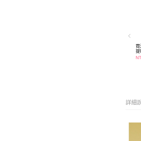
霓
提
3
NT
體
詳細