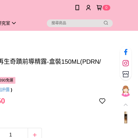
0
研究室
生奇蹟前導精露-盒裝150ML(PDRN/
390免運
則評價
)
50