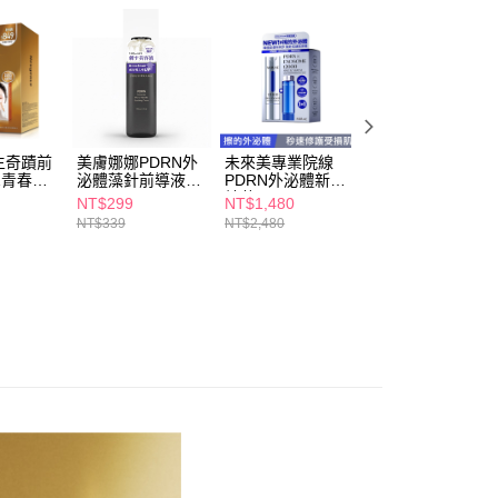
恩沛科技股份有限公司提供之「AFTEE先享後付」服務完成之
依本服務之必要範圍內提供個人資料，並將交易相關給付款項請
5，滿NT$490(含以上)免運費
讓予恩沛科技股份有限公司。
個人資料處理事宜，請瀏覽以下網址：
1取貨
ee.tw/terms/#terms3
5，滿NT$490(含以上)免運費
年的使用者請事先徵得法定代理人或監護人之同意方可使用
E先享後付」，若未經同意申辦者引起之損失，本公司不負相關責
生奇蹟前
美膚娜娜PDRN外
未來美專業院線
美膚娜娜PDRN外
AFTEE先享後付」時，將依據個別帳號之用戶狀況，依本公司
00，滿NT$790(含以上)免運費
1青春水
泌體藻針前導液
PDRN外泌體新生
泌體收斂洗顏膜
核予不同之上限額度；若仍有額度不足之情形，本公司將視審查
150ml
精華30ml
150ml
用戶進行身份認證。
NT$299
NT$1,480
NT$399
門市自取(由倉庫統一出貨)
一人註冊多個帳號或使用他人資訊註冊。若發現惡意使用之情
NT$339
NT$2,480
NT$439
0，滿NT$290(含以上)免運費
科技股份有限公司將有權停止該用戶之使用額度並採取法律行