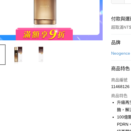
付款與運
超取滿NT$
付款方式
品牌
POYA支付
Neogenc
信用卡一
商品特色
超商取貨
商品編號
LINE Pay
11468126
商品特色
Apple Pay
升級再生
街口支付
酶，解
100億
悠遊付
PDRN
Google Pa