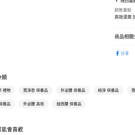
紐西蘭
AFTEE先
銷售重點
相關說明
高效浸潤 
【關於「A
即享券
AFTEE
便利好安
商品相關分
１．簡單
２．便利
運送方式
醫學美容
３．安心
分享
全家取貨
霓淨思
【「AFT
每筆NT$6
１．於結帳
醫學美容
付」結帳
付款後全
２．訂單
分類
３．收到繳
每筆NT$6
／ATM／
節 禮物
霓淨思 保養品
外泌體 保養品
純淨 保養品
霓
※ 請注意
萊爾富取
絡購買商品
先享後付
每筆NT$6
 保養品
外泌體 高效
紐西蘭 保養品
※ 交易是
是否繳費成
付款後萊
付客戶支
每筆NT$6
可能會喜歡
【注意事
7-11取貨