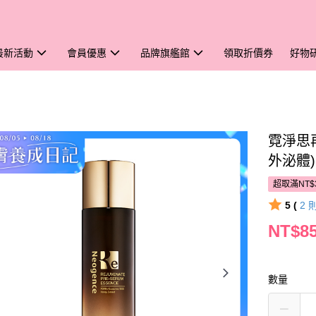
最新活動
會員優惠
品牌旗艦館
領取折價券
好物
霓淨思再
外泌體)
超取滿NT$
5 (
2
NT$8
數量