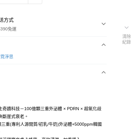
送方式
390免運
清除
紀錄
e 霓淨思
次付款
付款
奇蹟科技－100億顆三重外泌體 × PDRN × 超氧化歧
決斷崖式衰老。
顆三重(專利人源間質/初乳/牛奶)外泌體+5000ppm韓國
。
y