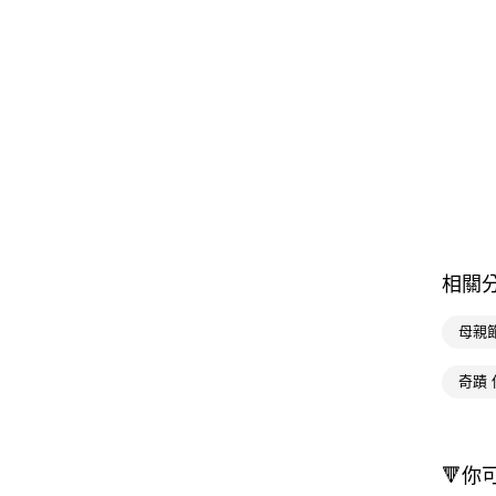
相關
母親
奇蹟
🔻你