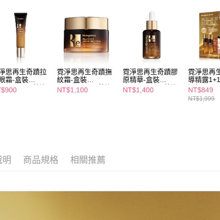
１．透過由
交易，需
每筆NT$6
求債權轉
２．關於
付款後7-1
https://aft
每筆NT$6
３．未成
「AFTE
宅配(本島)
任。
淨思再生奇蹟拉
霓淨思再生奇蹟撫
霓淨思再生奇蹟膠
霓淨思再
４．使用「
每筆NT$1
眼霜-盒裝
紋霜-盒裝
原精華-盒裝
導精露1+
即時審查
0ML(PDRN/外泌
50ML(PDRN/外泌
30ML(PDRN/外泌
潤組
結果請求
$900
NT$1,100
NT$1,400
NT$849
付款後寶雅
)
體)
體)
５．嚴禁
NT$1,999
每筆NT$8
形，恩沛
動。
說明
商品規格
相關推薦