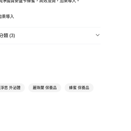
純淨國寶麥盧卡蜂蜜，高效浸潤，加乘導入。
享後付
加乘導入
FTEE先享後付」】
先享後付是「在收到商品之後才付款」的支付方式。 讓您購物簡單
心！
類 (3)
：不需註冊會員、不需綁卡、不需儲值。
：只要手機號碼，簡訊認證，即可結帳。
化妝水/噴霧
抗皺/抗老
：先確認商品／服務後，再付款。
付款
EE先享後付」結帳流程】
5，滿NT$390(含以上)免運費
方式選擇「AFTEE先享後付」後，將跳轉至「AFTEE先享後
★品牌精選
霓淨思 Neogence
頁面，進行簡訊認證並確認金額後，即可完成結帳。
家取貨
成立數日內，您將收到繳費通知簡訊。
費通知簡訊後14天內，點擊此簡訊中的連結，可透過四大超商
5，滿NT$390(含以上)免運費
網路銀行／等多元方式進行付款，方視為交易完成。
淨思 外泌體
麗珠蘭 保養品
蜂蜜 保養品
：結帳手續完成當下不需立刻繳費，但若您需要取消訂單，請聯
貨付款
的店家。未經商家同意取消之訂單仍視為有效，需透過AFTEE
繳納相關費用。
5，滿NT$490(含以上)免運費
否成功請以「AFTEE先享後付 」之結帳頁面顯示為準，若有關於
功／繳費後需取消欲退款等相關疑問，請聯繫「AFTEE先享後
爾富取貨
援中心」
https://netprotections.freshdesk.com/support/home
5，滿NT$490(含以上)免運費
項】
付款