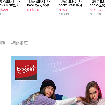
廠商直送】 E-
【廠商直送】E-
【廠商直送】 E-
【廠商直送
２．關於
ooks N70遙控三
books強力磁吸
books M58 藍牙超
books
https://aft
架藍牙自拍組
360度藍牙自拍腳
靜音無線滑鼠
牙6.0頭戴
$499
NT$990
NT$399
NT$1,680
架-N86
SS69
３．未成
$529
NT$419
NT$1,980
「AFTE
任。
４．使用「
即時審查
結果請求
５．嚴禁
形，恩沛
說明
相關推薦
動。