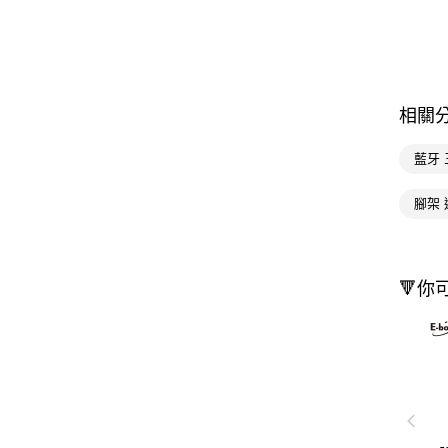
相關
藍牙
腳架 
🔻你