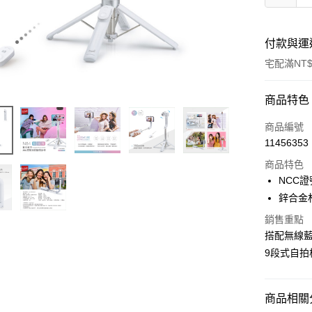
付款與運
宅配滿NT$
付款方式
商品特色
POYA支付
商品編號
11456353
信用卡一
商品特色
LINE Pay
NCC證
鋅合金
Apple Pay
銷售重點
街口支付
搭配無線
9段式自
悠遊付
Google Pa
商品相關分
AFTEE先