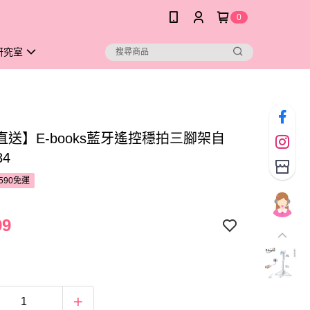
0
研究室
直送】E-books藍牙遙控穩拍三腳架自
84
590免運
99