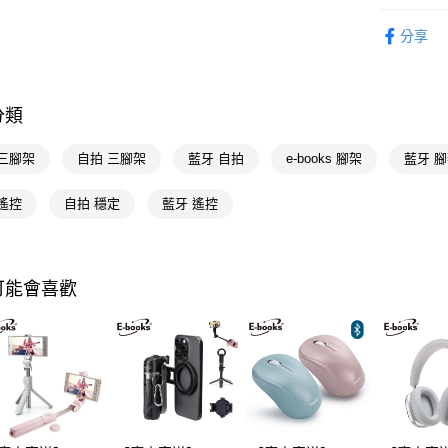
相關說明
3C/家電
【關於「A
分享
🚚廠商直
AFTEE
便利好安
運送方式
１．簡單
２．便利
宅配(廠商直
分類
３．安心
每筆NT$1
 三腳架
自拍 三腳架
藍牙 自拍
e-books 腳架
藍牙 
【「AFT
宅配(離島
１．於結帳
付」結帳
遙控
自拍 穩定
藍牙 遙控
每筆NT$3
２．訂單
３．收到繳
／ATM／
※ 請注意
絡購買商品
可能會喜歡
先享後付
※ 交易是
是否繳費成
付客戶支
【注意事
１．透過由
交易，需
求債權轉