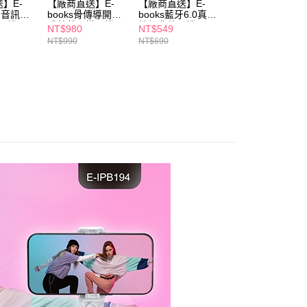
】E-
【廠商直送】E-
【廠商直送】E-
【廠商直送】E-
個人資料處理事宜，請瀏覽以下網址：
空間音訊藍
books骨傳導開放
books藍牙6.0真無
books雙介面無線
ee.tw/terms/#terms3
耳機-
式藍芽耳掛耳機-
線經典款耳機-
滑鼠-M85
NT$980
NT$549
NT$239
SS67
SS73
年的使用者請事先徵得法定代理人或監護人之同意方可使用
NT$990
NT$690
NT$299
E先享後付」，若未經同意申辦者引起之損失，本公司不負相關責
AFTEE先享後付」時，將依據個別帳號之用戶狀況，依本公司
核予不同之上限額度；若仍有額度不足之情形，本公司將視審查
用戶進行身份認證。
一人註冊多個帳號或使用他人資訊註冊。若發現惡意使用之情
科技股份有限公司將有權停止該用戶之使用額度並採取法律行