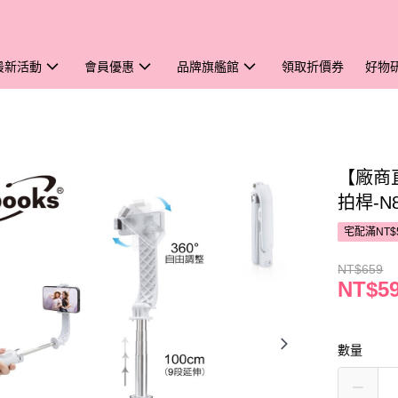
最新活動
會員優惠
品牌旗艦館
領取折價券
好物
【廠商
拍桿-N
宅配滿NT$
NT$659
NT$5
數量