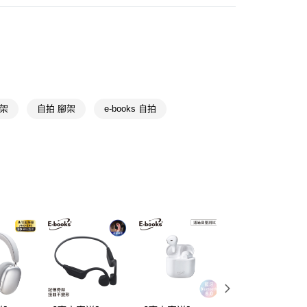
手機周邊
自拍棒/手機架/電子錶
FTEE先享後付」】
送專區
先享後付是「在收到商品之後才付款」的支付方式。 讓您購物簡單
心！
：不需註冊會員、不需綁卡、不需儲值。
：只要手機號碼，簡訊認證，即可結帳。
送🚚)
：先確認商品／服務後，再付款。
00，滿NT$590(含以上)免運費
腳架
自拍 腳架
e-books 自拍
EE先享後付」結帳流程】
廠商直送🚚)
方式選擇「AFTEE先享後付」後，將跳轉至「AFTEE先享後
頁面，進行簡訊認證並確認金額後，即可完成結帳。
00
成立數日內，您將收到繳費通知簡訊。
費通知簡訊後14天內，點擊此簡訊中的連結，可透過四大超商
網路銀行／等多元方式進行付款，方視為交易完成。
：結帳手續完成當下不需立刻繳費，但若您需要取消訂單，請聯
的店家。未經商家同意取消之訂單仍視為有效，需透過AFTEE
繳納相關費用。
否成功請以「AFTEE先享後付 」之結帳頁面顯示為準，若有關於
功／繳費後需取消欲退款等相關疑問，請聯繫「AFTEE先享後
援中心」
https://netprotections.freshdesk.com/support/home
項】
恩沛科技股份有限公司提供之「AFTEE先享後付」服務完成之
依本服務之必要範圍內提供個人資料，並將交易相關給付款項請
讓予恩沛科技股份有限公司。