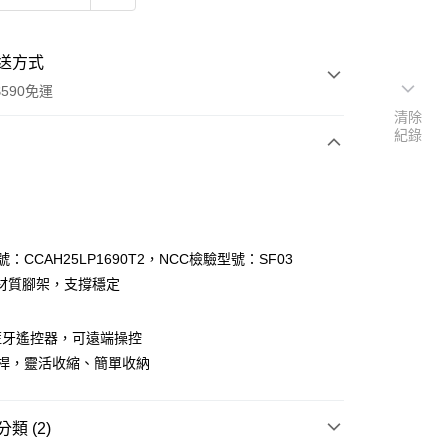
送方式
590免運
清除
紀錄
次付款
號：CCAH25LP1690T2，NCC檢驗型號：SF03
材質腳架，支撐穩定
藍牙遙控器，可遠端操控
拍桿，靈活收縮、簡單收納
y
類 (2)
享後付