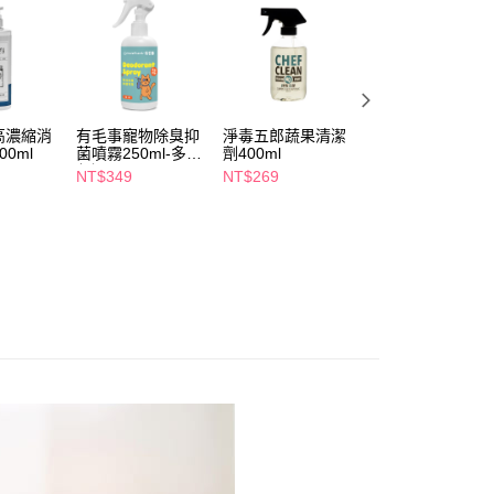
5，滿NT$490(含以上)免運費
項】
付款
恩沛科技股份有限公司提供之「AFTEE先享後付」服務完成之
依本服務之必要範圍內提供個人資料，並將交易相關給付款項請
5，滿NT$490(含以上)免運費
讓予恩沛科技股份有限公司。
個人資料處理事宜，請瀏覽以下網址：
1取貨
ee.tw/terms/#terms3
高濃縮消
有毛事寵物除臭抑
淨毒五郎蔬果清潔
風倍清織物除菌消
5，滿NT$490(含以上)免運費
年的使用者請事先徵得法定代理人或監護人之同意方可使用
0ml
菌噴霧250ml-多款
劑400ml
臭噴霧補充320ml
E先享後付」，若未經同意申辦者引起之損失，本公司不負相關責
任選
除菌(包裝隨機出
NT$349
NT$269
NT$149
貨)
AFTEE先享後付」時，將依據個別帳號之用戶狀況，依本公司
00，滿NT$790(含以上)免運費
核予不同之上限額度；若仍有額度不足之情形，本公司將視審查
用戶進行身份認證。
門市自取(由倉庫統一出貨)
一人註冊多個帳號或使用他人資訊註冊。若發現惡意使用之情
0，滿NT$290(含以上)免運費
科技股份有限公司將有權停止該用戶之使用額度並採取法律行