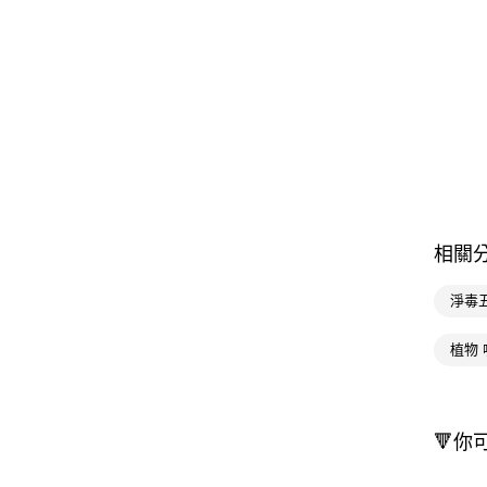
相關
淨毒
植物 
🔻你