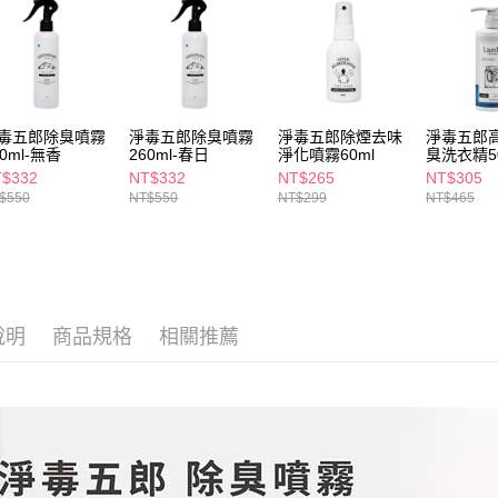
每筆NT$6
【注意事
7-11取貨
１．透過由
交易，需
每筆NT$6
求債權轉
２．關於
付款後7-1
https://aft
毒五郎除臭噴霧
淨毒五郎除臭噴霧
淨毒五郎除煙去味
淨毒五郎
每筆NT$6
３．未成
60ml-無香
260ml-春日
淨化噴霧60ml
臭洗衣精50
「AFTE
$332
NT$332
NT$265
NT$305
宅配(本島)
任。
$550
NT$550
NT$299
NT$465
４．使用「
每筆NT$1
即時審查
結果請求
付款後寶雅
５．嚴禁
每筆NT$8
形，恩沛
動。
說明
商品規格
相關推薦