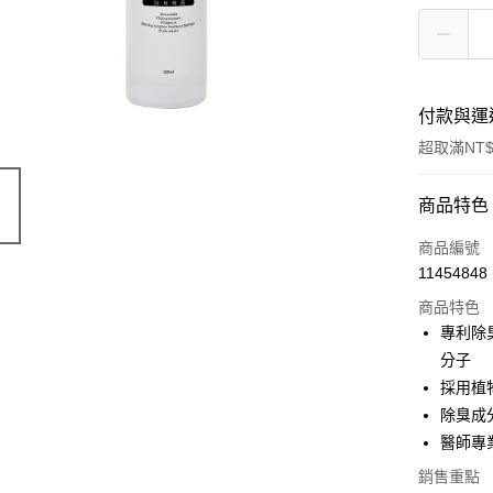
付款與運
超取滿NT$
付款方式
商品特色
POYA支付
商品編號
11454848
信用卡一
商品特色
超商取貨
專利除
分子
LINE Pay
採用植
Apple Pay
除臭成
醫師專
街口支付
銷售重點
悠遊付