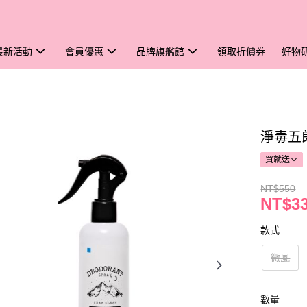
最新活動
會員優惠
品牌旗艦館
領取折價券
好物
淨毒五郎
買就送
NT$550
NT$3
款式
微風
數量