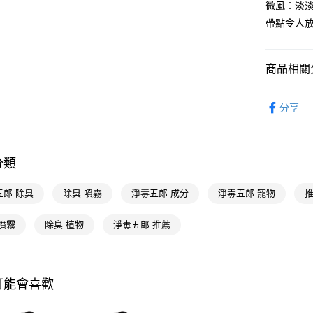
微風：淡
Google Pa
帶點令人
AFTEE先
相關說明
商品相關分
【關於「A
即享券
AFTEE
居家清潔
便利好安
分享
１．簡單
２．便利
運送方式
３．安心
全家取貨
分類
【「AFT
每筆NT$6
１．於結帳
付」結帳
五郎 除臭
除臭 噴霧
淨毒五郎 成分
淨毒五郎 寵物
推
付款後全
２．訂單
３．收到繳
每筆NT$6
噴霧
除臭 植物
淨毒五郎 推薦
／ATM／
※ 請注意
萊爾富取
絡購買商品
先享後付
每筆NT$6
※ 交易是
可能會喜歡
是否繳費成
付款後萊
付客戶支