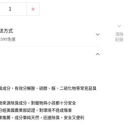
送方式
清除
390免運
紀錄
次付款
付款
臭成分，有效分解胺、硫醇、醛、二硫化物等常見惡臭
物來源除臭成分，對寵物與小孩都十分安全
分經美國農業部認證，對環境不造成傷害
業推薦，成分單純天然，迅速除臭，安全又便利