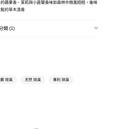
淡的蘋果香、茉莉與小蒼蘭香味如森林中微風栩栩，後味
y
放鬆的草木清香
享後付
類 (1)
FTEE先享後付」】
先享後付是「在收到商品之後才付款」的支付方式。 讓您購物簡單
空間香氛
除臭專區
心！
：不需註冊會員、不需綁卡、不需儲值。
：只要手機號碼，簡訊認證，即可結帳。
：先確認商品／服務後，再付款。
付款
EE先享後付」結帳流程】
5，滿NT$390(含以上)免運費
方式選擇「AFTEE先享後付」後，將跳轉至「AFTEE先享後
頁面，進行簡訊認證並確認金額後，即可完成結帳。
薦 除臭
天然 除臭
專利 除臭
家取貨
成立數日內，您將收到繳費通知簡訊。
費通知簡訊後14天內，點擊此簡訊中的連結，可透過四大超商
5，滿NT$390(含以上)免運費
網路銀行／等多元方式進行付款，方視為交易完成。
：結帳手續完成當下不需立刻繳費，但若您需要取消訂單，請聯
貨付款
的店家。未經商家同意取消之訂單仍視為有效，需透過AFTEE
繳納相關費用。
5，滿NT$490(含以上)免運費
否成功請以「AFTEE先享後付 」之結帳頁面顯示為準，若有關於
功／繳費後需取消欲退款等相關疑問，請聯繫「AFTEE先享後
爾富取貨
援中心」
https://netprotections.freshdesk.com/support/home