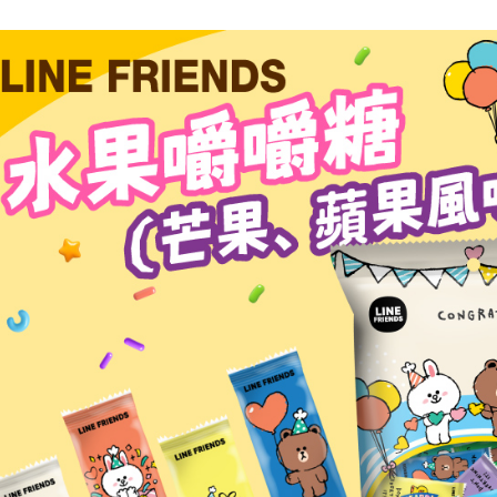
交易，需
每筆NT$6
求債權轉
２．關於
付款後7-1
https://aft
每筆NT$6
３．未成
「AFTE
宅配(本島)
任。
４．使用「
每筆NT$1
即時審查
結果請求
付款後寶雅
５．嚴禁
每筆NT$8
形，恩沛
動。