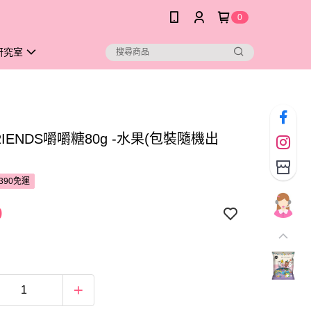
0
研究室
FRIENDS嚼嚼糖80g -水果(包裝隨機出
390免運
9