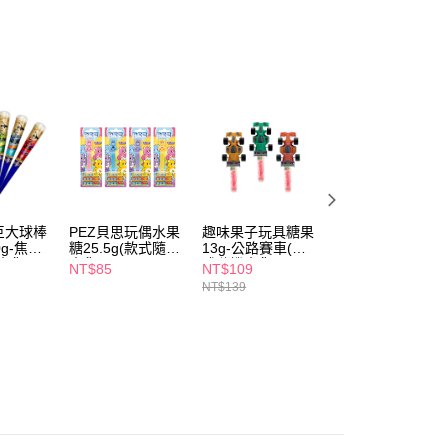
享後付
FTEE先享後付」】
先享後付是「在收到商品之後才付款」的支付方式。 讓您購物簡單
心！
：不需註冊會員、不需綁卡、不需儲值。
：只要手機號碼，簡訊認證，即可結帳。
：先確認商品／服務後，再付款。
付款
EE先享後付」結帳流程】
5，滿NT$390(含以上)免運費
方式選擇「AFTEE先享後付」後，將跳轉至「AFTEE先享後
頁面，進行簡訊認證並確認金額後，即可完成結帳。
巨大球棒
PEZ貝思玩偶水果
趣味果子玩具糖果
一日蔬果100%
家取貨
成立數日內，您將收到繳費通知簡訊。
g-焦糖
糖25.5g(款式隨機
13g-公路賽車(款
160ml*6入-水蜜
費通知簡訊後14天內，點擊此簡訊中的連結，可透過四大超商
5，滿NT$390(含以上)免運費
出貨)
出貨)
式隨機出貨)
蘋果(包裝隨機出
網路銀行／等多元方式進行付款，方視為交易完成。
NT$85
NT$109
NT$88
貨)
：結帳手續完成當下不需立刻繳費，但若您需要取消訂單，請聯
NT$139
貨付款
的店家。未經商家同意取消之訂單仍視為有效，需透過AFTEE
繳納相關費用。
5，滿NT$490(含以上)免運費
否成功請以「AFTEE先享後付 」之結帳頁面顯示為準，若有關於
功／繳費後需取消欲退款等相關疑問，請聯繫「AFTEE先享後
爾富取貨
援中心」
https://netprotections.freshdesk.com/support/home
5，滿NT$490(含以上)免運費
項】
付款
恩沛科技股份有限公司提供之「AFTEE先享後付」服務完成之