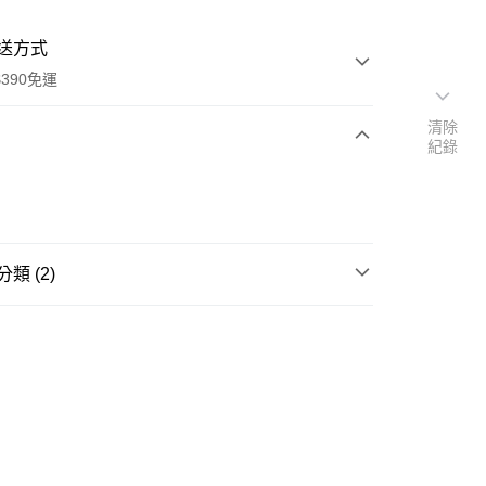
送方式
390免運
清除
紀錄
次付款
付款
類 (2)
糖果/巧克力/口香糖
糖果
館
其他
y