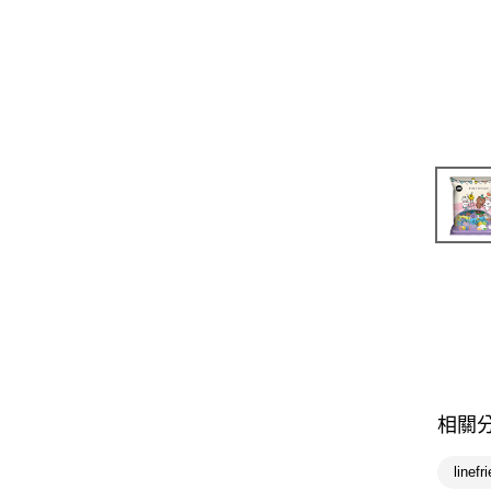
相關
linef