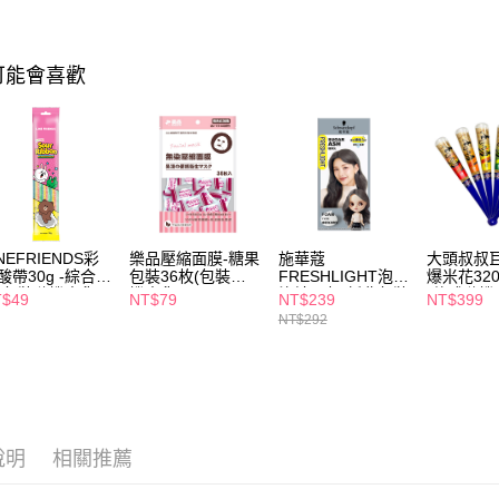
AFTEE先
相關說明
【關於「A
可能會喜歡
即享券
AFTEE
便利好安
１．簡單
２．便利
運送方式
３．安心
全家取貨
【「AFT
每筆NT$6
１．於結帳
付」結帳
INEFRIENDS彩
樂品壓縮面膜-糖果
施華蔻
大頭叔叔
付款後全
２．訂單
酸帶30g -綜合水
包裝36枚(包裝隨
FRESHLIGHT泡泡
爆米花320
３．收到繳
每筆NT$6
(包裝隨機出貨)
機出貨)
染糖果灰(新舊包裝
(款式隨機
／ATM／
T$49
NT$79
NT$239
NT$399
隨機出貨)
※ 請注意
NT$292
萊爾富取
絡購買商品
先享後付
每筆NT$6
※ 交易是
是否繳費成
付款後萊
付客戶支
每筆NT$6
說明
相關推薦
【注意事
7-11取貨
１．透過由