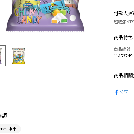
付款與運
超取滿NT$
付款方式
商品特色
POYA支付
商品編號
11453749
信用卡一
超商取貨
商品相關分
LINE Pay
食品飲料
分享
Apple Pay
授權主題
街口支付
悠遊付
分類
Google Pa
riends 水果