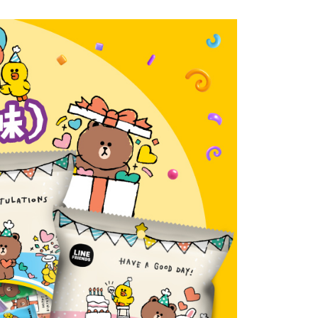
依本服務之必要範圍內提供個人資料，並將交易相關給付款項請
5，滿NT$490(含以上)免運費
讓予恩沛科技股份有限公司。
個人資料處理事宜，請瀏覽以下網址：
1取貨
ee.tw/terms/#terms3
5，滿NT$490(含以上)免運費
年的使用者請事先徵得法定代理人或監護人之同意方可使用
E先享後付」，若未經同意申辦者引起之損失，本公司不負相關責
AFTEE先享後付」時，將依據個別帳號之用戶狀況，依本公司
00，滿NT$790(含以上)免運費
核予不同之上限額度；若仍有額度不足之情形，本公司將視審查
用戶進行身份認證。
門市自取(由倉庫統一出貨)
一人註冊多個帳號或使用他人資訊註冊。若發現惡意使用之情
0，滿NT$290(含以上)免運費
科技股份有限公司將有權停止該用戶之使用額度並採取法律行