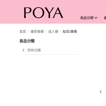
商品分類
首頁
優質帽襪
成人襪
船型/踝襪
商品分類
所有分類