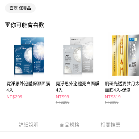
萊爾富取貨付款
※ 請注意：結帳手續完成當下不需立刻繳費，但若您需要取消訂單，請聯絡
面膜 保養品
每筆NT$65，滿NT$490(含以上)免運費
購買商品的店家。未經商家同意取消之訂單仍視為有效，需透過AFTEE先享
後付繳納相關費用。
付款後萊爾富取貨
※ 交易是否成功請以「AFTEE先享後付 」之結帳頁面顯示為準，若有關於
🔻你可能會喜歡
是否繳費成功／繳費後需取消欲退款等相關疑問，請聯繫「AFTEE先享後付
每筆NT$65，滿NT$490(含以上)免運費
客戶支援中心」
https://netprotections.freshdesk.com/support/home
7-11取貨付款
【注意事項】
１．透過由恩沛科技股份有限公司提供之「AFTEE先享後付」服務完成之交
每筆NT$65，滿NT$490(含以上)免運費
易，需依本服務之必要範圍內提供個人資料，並將交易相關給付款項請求債
權轉讓予恩沛科技股份有限公司。
付款後7-11取貨
２．關於個人資料處理事宜，請瀏覽以下網址：
每筆NT$65，滿NT$490(含以上)免運費
https://aftee.tw/terms/#terms3
３．未成年的使用者請事先徵得法定代理人或監護人之同意方可使用
宅配(本島)
「AFTEE先享後付」，若未經同意申辦者引起之損失，本公司不負相關責
霓淨思外泌體保濕面膜
霓淨思外泌體亮白面膜
肌研光透潤胜月
任。
每筆NT$100，滿NT$790(含以上)免運費
4入
4入
面膜4入-保濕
４．使用「AFTEE先享後付」時，將依據個別帳號之用戶狀況，依本公司即
NT$299
NT$99
NT$319
時審查核予不同之上限額度；若仍有額度不足之情形，本公司將視審查結果
付款後寶雅門市自取(由倉庫統一出貨)
NT$299
NT$399
請求用戶進行身份認證。
每筆NT$80，滿NT$290(含以上)免運費
５．嚴禁一人註冊多個帳號或使用他人資訊註冊。若發現惡意使用之情形，
恩沛科技股份有限公司將有權停止該用戶之使用額度並採取法律行動。
詳細說明
商品規格
相關推薦