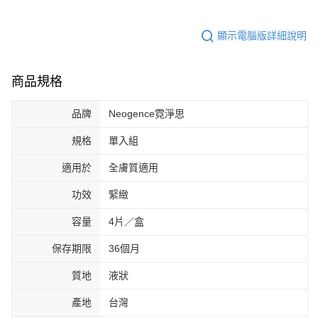
顯示電腦版詳細說明
商品規格
品牌
Neogence霓淨思
規格
單入組
適用於
全膚質適用
功效
緊緻
容量
4片／盒
保存期限
36個月
質地
液狀
產地
台灣