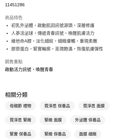
11451286
Apple Pay
商品特色
街口支付
初乳外泌體，啟動肌因訊號源頭，深層修護
悠遊付
人蔘活泌球，傳遞青春訊號，喚醒肌膚活力
維他命A醇，淡化細紋，細緻膚觸，重現柔嫩
Google Pay
膠原蛋白，緊實輪廓，澎潤飽滿，恢復肌膚彈性
AFTEE先享後付
銷售重點
相關說明
啟動活力訊號，喚醒青春
【關於「AFTEE先享後付」】
即享券
AFTEE先享後付是「在收到商品之後才付款」的支付方式。 讓您購物簡單
便利好安心！
１．簡單：不需註冊會員、不需綁卡、不需儲值。
運送方式
２．便利：只要手機號碼，簡訊認證，即可結帳。
相關分類
３．安心：先確認商品／服務後，再付款。
全家取貨付款
母親節 禮物
霓淨思 保養品
霓淨思 面膜
每筆NT$65，滿NT$390(含以上)免運費
【「AFTEE先享後付」結帳流程】
１．於結帳方式選擇「AFTEE先享後付」後，將跳轉至「AFTEE先享後付」
付款後全家取貨
霓淨思 緊緻
緊緻 面膜
外泌體 保養品
結帳頁面，進行簡訊認證並確認金額後，即可完成結帳。
２．訂單成立數日內，您將收到繳費通知簡訊。
每筆NT$65，滿NT$390(含以上)免運費
３．收到繳費通知簡訊後14天內，點擊此簡訊中的連結，可透過四大超商／
緊實 保養品
緊緻 保養品
面膜 細緻
ATM／網路銀行／等多元方式進行付款，方視為交易完成。