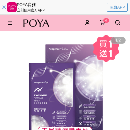
POYA寶雅
開啟APP
立刻使用官方APP
0
1
/
2