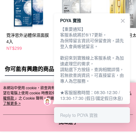
POYA 寶雅
【重要通知】
客服系統將於8/17更新，
霓淨思外泌體保濕面膜
霓淨思外泌體亮白面膜
肌研光透潤胜月
為保障留言資訊可保留查詢，請先
4入
4入
面膜4入-保濕
登入會員帳號留言。
NT$299
NT$99
NT$319
NT$299
NT$399
歡迎來到寶雅線上客服系統。為加
速處理您的需求，
你可能有興趣的商品
全站排行
請點選下方按鈕，查詢相關詳情，
若無欲查詢資訊，可直接留言，由
專人為您服務。
本網站中使用 cookie，欲查詢有關本網站使用 cookie 方式之詳情，及若您不希
★客服服務時間：08:30-12:30 /
熱門標籤
望在電腦上使用 cookie 時應如何變更電腦的 cookie 設定，請參閱本網站「
隱私
13:30-17:30 (假日/國定假日休息)
權條款
」之 Cookie 聲明。您繼續使用本網站即表示您同意本公司得按本網站使
用條款之 Cookie 聲明使用 cookie。
了解更多 >
Reply to POYA 寶雅
我知道了