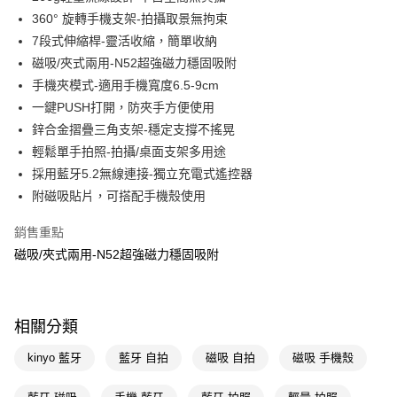
360° 旋轉手機支架-拍攝取景無拘束
街口支付
7段式伸縮桿-靈活收縮，簡單收納
悠遊付
磁吸/夾式兩用-N52超強磁力穩固吸附
手機夾模式-適用手機寬度6.5-9cm
Google Pay
一鍵PUSH打開，防夾手方便使用
AFTEE先享後付
鋅合金摺疊三角支架-穩定支撐不搖晃
相關說明
輕鬆單手拍照-拍攝/桌面支架多用途
【關於「AFTEE先享後付」】
採用藍牙5.2無線連接-獨立充電式遙控器
AFTEE先享後付是「在收到商品之後才付款」的支付方式。 讓您購物簡單
運送方式
附磁吸貼片，可搭配手機殼使用
便利好安心！
１．簡單：不需註冊會員、不需綁卡、不需儲值。
宅配(廠商直送🚚)
２．便利：只要手機號碼，簡訊認證，即可結帳。
銷售重點
每筆NT$100，滿NT$590(含以上)免運費
３．安心：先確認商品／服務後，再付款。
磁吸/夾式兩用-N52超強磁力穩固吸附
宅配(離島廠商直送🚚)
【「AFTEE先享後付」結帳流程】
１．於結帳方式選擇「AFTEE先享後付」後，將跳轉至「AFTEE先享後付」
每筆NT$300
結帳頁面，進行簡訊認證並確認金額後，即可完成結帳。
相關分類
２．訂單成立數日內，您將收到繳費通知簡訊。
３．收到繳費通知簡訊後14天內，點擊此簡訊中的連結，可透過四大超商／
ATM／網路銀行／等多元方式進行付款，方視為交易完成。
kinyo 藍牙
藍牙 自拍
磁吸 自拍
磁吸 手機殼
※ 請注意：結帳手續完成當下不需立刻繳費，但若您需要取消訂單，請聯絡
購買商品的店家。未經商家同意取消之訂單仍視為有效，需透過AFTEE先享