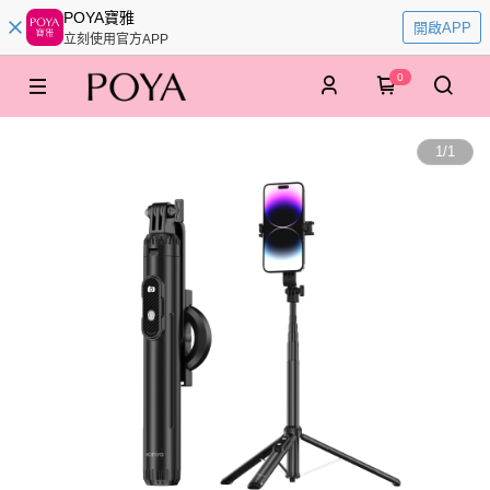
POYA寶雅
開啟APP
立刻使用官方APP
0
1
/
1