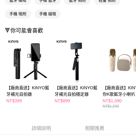
藍牙 磁吸
手機 藍牙
藍牙 拍照
輕量 拍照
後付繳納相關費用。
※ 交易是否成功請以「AFTEE先享後付 」之結帳頁面顯示為準，若有關於
是否繳費成功／繳費後需取消欲退款等相關疑問，請聯繫「AFTEE先享後付
手機 吸附
手機 磁吸
客戶支援中心」
https://netprotections.freshdesk.com/support/home
🔻你可能會喜歡
【注意事項】
１．透過由恩沛科技股份有限公司提供之「AFTEE先享後付」服務完成之交
易，需依本服務之必要範圍內提供個人資料，並將交易相關給付款項請求債
權轉讓予恩沛科技股份有限公司。
２．關於個人資料處理事宜，請瀏覽以下網址：
https://aftee.tw/terms/#terms3
３．未成年的使用者請事先徵得法定代理人或監護人之同意方可使用
「AFTEE先享後付」，若未經同意申辦者引起之損失，本公司不負相關責
任。
４．使用「AFTEE先享後付」時，將依據個別帳號之用戶狀況，依本公司即
時審查核予不同之上限額度；若仍有額度不足之情形，本公司將視審查結果
【廠商直送】KINYO藍
【廠商直送】KINYO藍
【廠商直送】KIN
請求用戶進行身份認證。
牙補光自拍器
牙補光自拍穩定器
你K歌藍牙小喇叭
５．嚴禁一人註冊多個帳號或使用他人資訊註冊。若發現惡意使用之情形，
NT$399
NT$899
NT$1,090
恩沛科技股份有限公司將有權停止該用戶之使用額度並採取法律行動。
NT$1,290
詳細說明
相關推薦