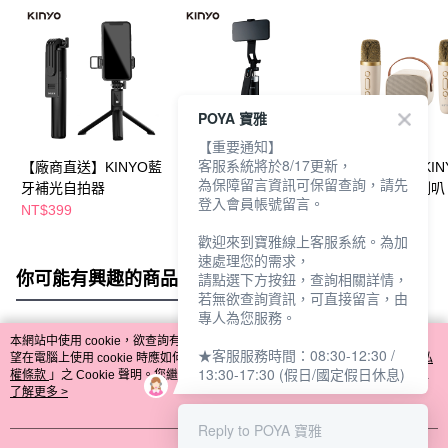
POYA 寶雅
【重要通知】
客服系統將於8/17更新，
【廠商直送】KINYO藍
【廠商直送】KINYO藍
【廠商直送】KIN
為保障留言資訊可保留查詢，請先
牙補光自拍器
牙補光自拍穩定器
你K歌藍牙小喇叭
登入會員帳號留言。
NT$399
NT$899
NT$1,090
NT$1,290
歡迎來到寶雅線上客服系統。為加
速處理您的需求，
你可能有興趣的商品
全站排行
請點選下方按鈕，查詢相關詳情，
若無欲查詢資訊，可直接留言，由
專人為您服務。
本網站中使用 cookie，欲查詢有關本網站使用 cookie 方式之詳情，及若您不希
★客服服務時間：08:30-12:30 /
熱門標籤
望在電腦上使用 cookie 時應如何變更電腦的 cookie 設定，請參閱本網站「
隱私
13:30-17:30 (假日/國定假日休息)
權條款
」之 Cookie 聲明。您繼續使用本網站即表示您同意本公司得按本網站使
用條款之 Cookie 聲明使用 cookie。
了解更多 >
Reply to POYA 寶雅