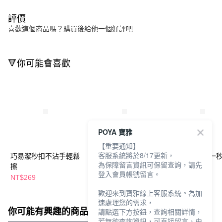
評價
喜歡這個商品嗎？購買後給他一個好評吧
🔻你可能會喜歡
POYA 寶雅
【重要通知】
客服系統將於8/17更新，
巧易潔秒扣不沾手輕鬆
巧易潔輕巧Y字拖把
妙潔食在安心一
為保障留言資訊可保留查詢，請先
擦
罩70入
登入會員帳號留言。
NT$269
NT$349
NT$75
歡迎來到寶雅線上客服系統。為加
速處理您的需求，
你可能有興趣的商品
全站排行
請點選下方按鈕，查詢相關詳情，
若無欲查詢資訊，可直接留言，由