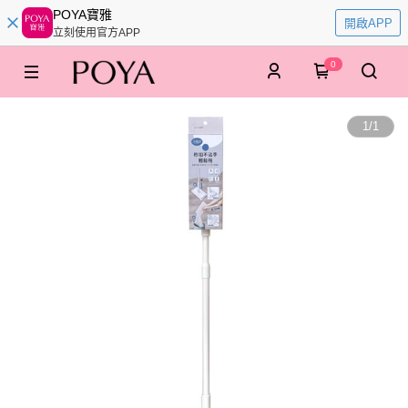
POYA寶雅
開啟APP
立刻使用官方APP
0
1
/
1