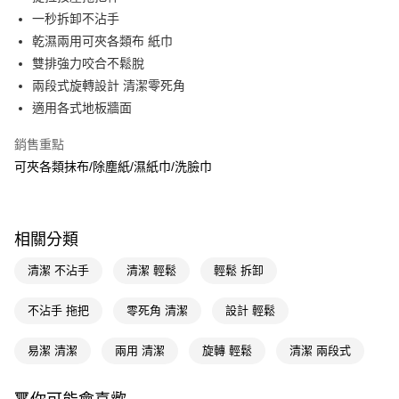
一秒拆卸不沾手
街口支付
乾濕兩用可夾各類布 紙巾
悠遊付
雙排強力咬合不鬆脫
兩段式旋轉設計 清潔零死角
Google Pay
適用各式地板牆面
AFTEE先享後付
銷售重點
相關說明
可夾各類抹布/除塵紙/濕紙巾/洗臉巾
【關於「AFTEE先享後付」】
即享券
AFTEE先享後付是「在收到商品之後才付款」的支付方式。 讓您購物簡單
便利好安心！
１．簡單：不需註冊會員、不需綁卡、不需儲值。
運送方式
２．便利：只要手機號碼，簡訊認證，即可結帳。
相關分類
３．安心：先確認商品／服務後，再付款。
宅配(本島)
清潔 不沾手
清潔 輕鬆
輕鬆 拆卸
每筆NT$100，滿NT$790(含以上)免運費
【「AFTEE先享後付」結帳流程】
１．於結帳方式選擇「AFTEE先享後付」後，將跳轉至「AFTEE先享後付」
結帳頁面，進行簡訊認證並確認金額後，即可完成結帳。
不沾手 拖把
零死角 清潔
設計 輕鬆
２．訂單成立數日內，您將收到繳費通知簡訊。
３．收到繳費通知簡訊後14天內，點擊此簡訊中的連結，可透過四大超商／
易潔 清潔
兩用 清潔
旋轉 輕鬆
清潔 兩段式
ATM／網路銀行／等多元方式進行付款，方視為交易完成。
※ 請注意：結帳手續完成當下不需立刻繳費，但若您需要取消訂單，請聯絡
購買商品的店家。未經商家同意取消之訂單仍視為有效，需透過AFTEE先享