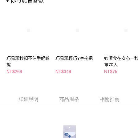
🔻你可能會喜歡
後付繳納相關費用。
※ 交易是否成功請以「AFTEE先享後付 」之結帳頁面顯示為準，若有關於
是否繳費成功／繳費後需取消欲退款等相關疑問，請聯繫「AFTEE先享後付
客戶支援中心」
https://netprotections.freshdesk.com/support/home
【注意事項】
１．透過由恩沛科技股份有限公司提供之「AFTEE先享後付」服務完成之交
易，需依本服務之必要範圍內提供個人資料，並將交易相關給付款項請求債
權轉讓予恩沛科技股份有限公司。
２．關於個人資料處理事宜，請瀏覽以下網址：
巧易潔秒扣不沾手輕鬆
巧易潔輕巧Y字拖把
妙潔食在安心一
https://aftee.tw/terms/#terms3
３．未成年的使用者請事先徵得法定代理人或監護人之同意方可使用
擦
罩70入
「AFTEE先享後付」，若未經同意申辦者引起之損失，本公司不負相關責
NT$269
NT$349
NT$75
任。
４．使用「AFTEE先享後付」時，將依據個別帳號之用戶狀況，依本公司即
時審查核予不同之上限額度；若仍有額度不足之情形，本公司將視審查結果
請求用戶進行身份認證。
５．嚴禁一人註冊多個帳號或使用他人資訊註冊。若發現惡意使用之情形，
詳細說明
商品規格
相關推薦
恩沛科技股份有限公司將有權停止該用戶之使用額度並採取法律行動。