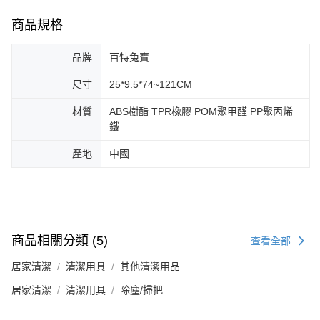
商品規格
品牌
百特兔寶
尺寸
25*9.5*74~121CM
材質
ABS樹酯 TPR橡膠 POM聚甲醛 PP聚丙烯
鐵
產地
中國
商品相關分類 (5)
查看全部
居家清潔
清潔用具
其他清潔用品
居家清潔
清潔用具
除塵/掃把