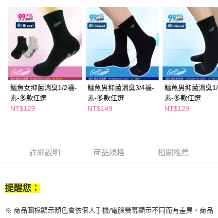
２．訂單成立數日內，您將收到繳費通知簡訊。
每筆NT$65，滿NT$390(含以上)免運費
３．收到繳費通知簡訊後14天內，點擊此簡訊中的連結，可透過四大超商／
ATM／網路銀行／等多元方式進行付款，方視為交易完成。
萊爾富取貨付款
※ 請注意：結帳手續完成當下不需立刻繳費，但若您需要取消訂單，請聯絡
每筆NT$65，滿NT$490(含以上)免運費
購買商品的店家。未經商家同意取消之訂單仍視為有效，需透過AFTEE先享
後付繳納相關費用。
付款後萊爾富取貨
※ 交易是否成功請以「AFTEE先享後付 」之結帳頁面顯示為準，若有關於
是否繳費成功／繳費後需取消欲退款等相關疑問，請聯繫「AFTEE先享後付
每筆NT$65，滿NT$490(含以上)免運費
客戶支援中心」
https://netprotections.freshdesk.com/support/home
鱷魚女抑菌消臭1/2襪-
鱷魚男抑菌消臭3/4襪-
鱷魚男抑菌消臭1/
7-11取貨付款
【注意事項】
素-多款任選
素-多款任選
素-多款任選
１．透過由恩沛科技股份有限公司提供之「AFTEE先享後付」服務完成之交
每筆NT$65，滿NT$490(含以上)免運費
NT$129
NT$149
NT$129
易，需依本服務之必要範圍內提供個人資料，並將交易相關給付款項請求債
權轉讓予恩沛科技股份有限公司。
付款後7-11取貨
２．關於個人資料處理事宜，請瀏覽以下網址：
每筆NT$65，滿NT$490(含以上)免運費
https://aftee.tw/terms/#terms3
３．未成年的使用者請事先徵得法定代理人或監護人之同意方可使用
詳細說明
商品規格
相關推薦
宅配(本島)
「AFTEE先享後付」，若未經同意申辦者引起之損失，本公司不負相關責
任。
每筆NT$100，滿NT$790(含以上)免運費
４．使用「AFTEE先享後付」時，將依據個別帳號之用戶狀況，依本公司即
時審查核予不同之上限額度；若仍有額度不足之情形，本公司將視審查結果
付款後寶雅門市自取(由倉庫統一出貨)
提醒您：
請求用戶進行身份認證。
每筆NT$80，滿NT$290(含以上)免運費
５．嚴禁一人註冊多個帳號或使用他人資訊註冊。若發現惡意使用之情形，
恩沛科技股份有限公司將有權停止該用戶之使用額度並採取法律行動。
※ 商品圖檔顯示顏色會依個人手機/電腦螢幕顯示不同而有差異，商品