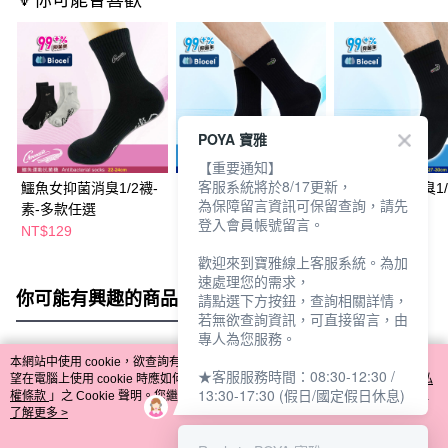
🔻你可能會喜歡
POYA 寶雅
【重要通知】
客服系統將於8/17更新，
鱷魚女抑菌消臭1/2襪-
鱷魚男抑菌消臭3/4襪-
鱷魚男抑菌消臭1/
為保障留言資訊可保留查詢，請先
素-多款任選
素-多款任選
素-多款任選
登入會員帳號留言。
NT$129
NT$149
NT$129
歡迎來到寶雅線上客服系統。為加
速處理您的需求，
你可能有興趣的商品
全站排行
請點選下方按鈕，查詢相關詳情，
若無欲查詢資訊，可直接留言，由
專人為您服務。
本網站中使用 cookie，欲查詢有關本網站使用 cookie 方式之詳情，及若您不希
★客服服務時間：08:30-12:30 /
熱門標籤
望在電腦上使用 cookie 時應如何變更電腦的 cookie 設定，請參閱本網站「
隱私
13:30-17:30 (假日/國定假日休息)
權條款
」之 Cookie 聲明。您繼續使用本網站即表示您同意本公司得按本網站使
用條款之 Cookie 聲明使用 cookie。
了解更多 >