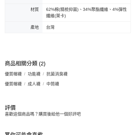
材質
62%棉(精梳抑菌)、34%聚酯纖維、4%彈性
纖維(萊卡)
產地
台灣
商品相關分類 (2)
優質帽襪
功能襪
抗菌消臭襪
優質帽襪
成人襪
中筒襪
評價
喜歡這個商品嗎？購買後給他一個好評吧