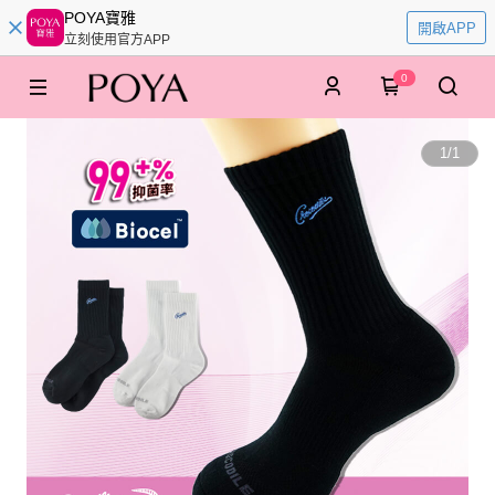
POYA寶雅
開啟APP
立刻使用官方APP
0
1
/
1