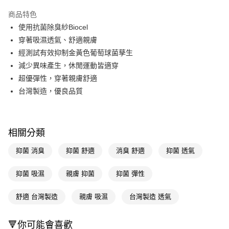
超商取貨付款
商品特色
LINE Pay
使用抗菌除臭紗Biocel
穿著吸濕透氣、舒適親膚
Apple Pay
經測試有效抑制金黃色葡萄球菌孳生
街口支付
減少異味產生，休閒運動皆適穿
超優彈性，穿著親膚舒適
悠遊付
台灣製造，優良品質
Google Pay
AFTEE先享後付
相關說明
相關分類
【關於「AFTEE先享後付」】
即享券
抑菌 消臭
抑菌 舒適
消臭 舒適
抑菌 透氣
AFTEE先享後付是「在收到商品之後才付款」的支付方式。 讓您購物簡單
便利好安心！
１．簡單：不需註冊會員、不需綁卡、不需儲值。
抑菌 吸濕
親膚 抑菌
抑菌 彈性
運送方式
２．便利：只要手機號碼，簡訊認證，即可結帳。
３．安心：先確認商品／服務後，再付款。
全家取貨付款
舒適 台灣製造
親膚 吸濕
台灣製造 透氣
每筆NT$65，滿NT$390(含以上)免運費
【「AFTEE先享後付」結帳流程】
１．於結帳方式選擇「AFTEE先享後付」後，將跳轉至「AFTEE先享後付」
🔻你可能會喜歡
付款後全家取貨
結帳頁面，進行簡訊認證並確認金額後，即可完成結帳。