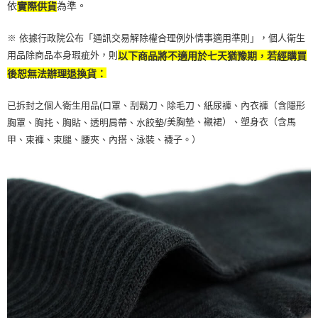
依
為準。
實際供貨
※ 依據行政院公布「通訊交易解除權合理例外情事適用準則」，個人衛生
用品除商品本身瑕疵外，則
以下商品將不適用於七天猶豫期，若經購買
後恕無法辦理退換貨：
已拆封之個人衛生用品(口罩、刮鬍刀、除毛刀、紙尿褲、內衣褲（含隱形
美胸墊、襯裙）、塑身衣（含馬
胸罩、胸扥、胸貼、透明肩帶、水餃墊/
甲、束褲、束腿、腰夾、內搭、泳裝、襪子。）