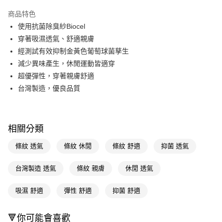
超商取貨付款
商品特色
LINE Pay
使用抗菌除臭紗Biocel
穿著吸濕透氣、舒適親膚
Apple Pay
經測試有效抑制金黃色葡萄球菌孳生
街口支付
減少異味產生，休閒運動皆適穿
超優彈性，穿著親膚舒適
悠遊付
台灣製造，優良品質
Google Pay
AFTEE先享後付
相關說明
相關分類
【關於「AFTEE先享後付」】
即享券
條紋 透氣
條紋 休閒
條紋 舒適
抑菌 透氣
AFTEE先享後付是「在收到商品之後才付款」的支付方式。 讓您購物簡單
便利好安心！
１．簡單：不需註冊會員、不需綁卡、不需儲值。
台灣製造 透氣
條紋 親膚
休閒 透氣
運送方式
２．便利：只要手機號碼，簡訊認證，即可結帳。
３．安心：先確認商品／服務後，再付款。
全家取貨付款
吸濕 舒適
彈性 舒適
抑菌 舒適
每筆NT$65，滿NT$390(含以上)免運費
【「AFTEE先享後付」結帳流程】
１．於結帳方式選擇「AFTEE先享後付」後，將跳轉至「AFTEE先享後付」
🔻你可能會喜歡
付款後全家取貨
結帳頁面，進行簡訊認證並確認金額後，即可完成結帳。