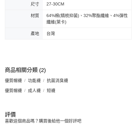
尺寸
27-30CM
材質
64%棉(精梳抑菌)、32%聚酯纖維、4%彈性
纖維(萊卡)
產地
台灣
商品相關分類 (2)
優質帽襪
功能襪
抗菌消臭襪
優質帽襪
成人襪
短襪
評價
喜歡這個商品嗎？購買後給他一個好評吧