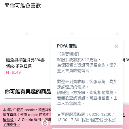
🔻你可能會喜歡
POYA 寶雅
【重要通知】
客服系統將於8/17更新，
鱷魚男抑菌消臭3/4襪-
鱷魚女抑菌消臭1/2襪-
鱷魚女抑菌消臭3/
為保障留言資訊可保留查詢，請先
條紋-多款任選
條紋-多款任選
條紋-多款任選
登入會員帳號留言。
NT$149
NT$129
NT$149
歡迎來到寶雅線上客服系統。為加
速處理您的需求，
你可能有興趣的商品
全站排行
請點選下方按鈕，查詢相關詳情，
若無欲查詢資訊，可直接留言，由
專人為您服務。
本網站中使用 cookie，欲查詢有關本網站使用 cookie 方式之詳情，及若您不希
★客服服務時間：08:30-12:30 /
熱門標籤
望在電腦上使用 cookie 時應如何變更電腦的 cookie 設定，請參閱本網站「
隱私
13:30-17:30 (假日/國定假日休息)
權條款
」之 Cookie 聲明。您繼續使用本網站即表示您同意本公司得按本網站使
用條款之 Cookie 聲明使用 cookie。
了解更多 >