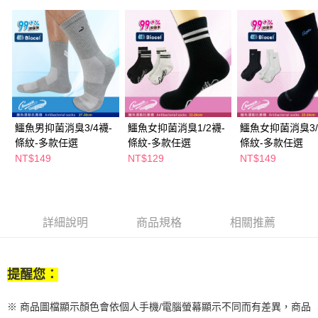
２．訂單成立數日內，您將收到繳費通知簡訊。
每筆NT$65，滿NT$390(含以上)免運費
３．收到繳費通知簡訊後14天內，點擊此簡訊中的連結，可透過四大超商／
ATM／網路銀行／等多元方式進行付款，方視為交易完成。
萊爾富取貨付款
※ 請注意：結帳手續完成當下不需立刻繳費，但若您需要取消訂單，請聯絡
每筆NT$65，滿NT$490(含以上)免運費
購買商品的店家。未經商家同意取消之訂單仍視為有效，需透過AFTEE先享
後付繳納相關費用。
付款後萊爾富取貨
※ 交易是否成功請以「AFTEE先享後付 」之結帳頁面顯示為準，若有關於
是否繳費成功／繳費後需取消欲退款等相關疑問，請聯繫「AFTEE先享後付
每筆NT$65，滿NT$490(含以上)免運費
客戶支援中心」
https://netprotections.freshdesk.com/support/home
鱷魚男抑菌消臭3/4襪-
鱷魚女抑菌消臭1/2襪-
鱷魚女抑菌消臭3/
7-11取貨付款
【注意事項】
條紋-多款任選
條紋-多款任選
條紋-多款任選
１．透過由恩沛科技股份有限公司提供之「AFTEE先享後付」服務完成之交
每筆NT$65，滿NT$490(含以上)免運費
NT$149
NT$129
NT$149
易，需依本服務之必要範圍內提供個人資料，並將交易相關給付款項請求債
權轉讓予恩沛科技股份有限公司。
付款後7-11取貨
２．關於個人資料處理事宜，請瀏覽以下網址：
每筆NT$65，滿NT$490(含以上)免運費
https://aftee.tw/terms/#terms3
３．未成年的使用者請事先徵得法定代理人或監護人之同意方可使用
詳細說明
商品規格
相關推薦
宅配(本島)
「AFTEE先享後付」，若未經同意申辦者引起之損失，本公司不負相關責
任。
每筆NT$100，滿NT$790(含以上)免運費
４．使用「AFTEE先享後付」時，將依據個別帳號之用戶狀況，依本公司即
時審查核予不同之上限額度；若仍有額度不足之情形，本公司將視審查結果
付款後寶雅門市自取(由倉庫統一出貨)
提醒您：
請求用戶進行身份認證。
每筆NT$80，滿NT$290(含以上)免運費
５．嚴禁一人註冊多個帳號或使用他人資訊註冊。若發現惡意使用之情形，
恩沛科技股份有限公司將有權停止該用戶之使用額度並採取法律行動。
※ 商品圖檔顯示顏色會依個人手機/電腦螢幕顯示不同而有差異，商品