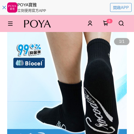
POYA寶雅
開啟APP
立刻使用官方APP
0
1
/
1