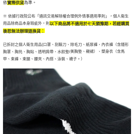
依
為準。
實際供貨
※ 依據行政院公布「通訊交易解除權合理例外情事適用準則」，個人衛生
用品除商品本身瑕疵外，則
以下商品將不適用於七天猶豫期，若經購買
後恕無法辦理退換貨：
已拆封之個人衛生用品(口罩、刮鬍刀、除毛刀、紙尿褲、內衣褲（含隱形
美胸墊、襯裙）、塑身衣（含馬
胸罩、胸扥、胸貼、透明肩帶、水餃墊/
甲、束褲、束腿、腰夾、內搭、泳裝、襪子。）