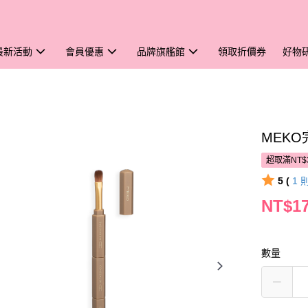
最新活動
會員優惠
品牌旗艦館
領取折價券
好物
MEKO
超取滿NT$
5 (
1
NT$1
數量