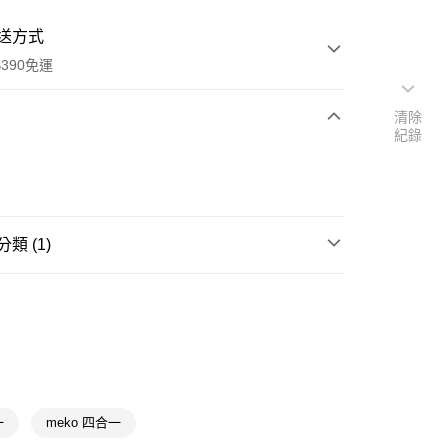
送方式
390免運
清除
紀錄
次付款
付款
類 (1)
彩妝工具
刷具/清潔液
y
一
meko 四合一