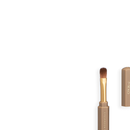
求債權轉
２．關於
付款後7-1
https://aft
每筆NT$6
３．未成
「AFTE
宅配(本島)
任。
４．使用「
每筆NT$1
即時審查
結果請求
付款後寶雅
５．嚴禁
每筆NT$8
形，恩沛
動。