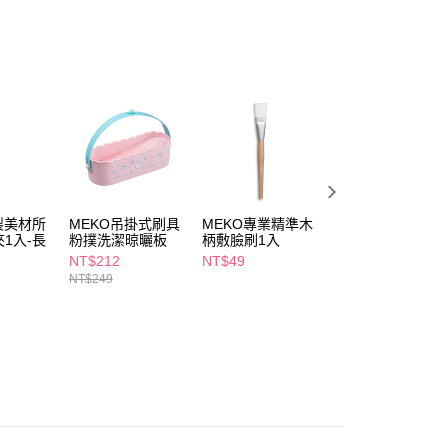
享後付
FTEE先享後付」】
先享後付是「在收到商品之後才付款」的支付方式。 讓您購物簡單
心！
：不需註冊會員、不需綁卡、不需儲值。
：只要手機號碼，簡訊認證，即可結帳。
：先確認商品／服務後，再付款。
付款
EE先享後付」結帳流程】
5，滿NT$390(含以上)免運費
方式選擇「AFTEE先享後付」後，將跳轉至「AFTEE先享後
頁面，進行簡訊認證並確認金額後，即可完成結帳。
製美材所
MEKO吊掛式刷具
MEKO專業精準木
MEKO 元森純素
家取貨
成立數日內，您將收到繳費通知簡訊。
1入-長
粉撲洗潔晾曬板
柄敷臉刷1入
義系列刷具-睫毛
費通知簡訊後14天內，點擊此簡訊中的連結，可透過四大超商
5，滿NT$390(含以上)免運費
梳兩用刷
網路銀行／等多元方式進行付款，方視為交易完成。
NT$212
NT$49
NT$249
：結帳手續完成當下不需立刻繳費，但若您需要取消訂單，請聯
NT$249
貨付款
的店家。未經商家同意取消之訂單仍視為有效，需透過AFTEE
繳納相關費用。
5，滿NT$490(含以上)免運費
否成功請以「AFTEE先享後付 」之結帳頁面顯示為準，若有關於
功／繳費後需取消欲退款等相關疑問，請聯繫「AFTEE先享後
爾富取貨
援中心」
https://netprotections.freshdesk.com/support/home
5，滿NT$490(含以上)免運費
項】
付款
恩沛科技股份有限公司提供之「AFTEE先享後付」服務完成之
依本服務之必要範圍內提供個人資料，並將交易相關給付款項請
5，滿NT$490(含以上)免運費