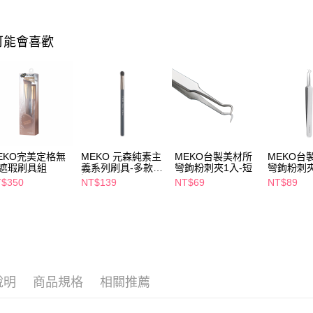
AFTEE先
相關說明
【關於「A
可能會喜歡
即享券
AFTEE
便利好安
１．簡單
２．便利
運送方式
３．安心
全家取貨
【「AFT
每筆NT$6
１．於結帳
付」結帳
EKO完美定格無
MEKO 元森純素主
MEKO台製美材所
MEKO台
付款後全
２．訂單
遮瑕刷具組
義系列刷具-多款任
彎鉤粉刺夾1入-短
彎鉤粉刺夾
３．收到繳
每筆NT$6
選
／ATM／
$350
NT$139
NT$69
NT$89
※ 請注意
萊爾富取
絡購買商品
先享後付
每筆NT$6
※ 交易是
是否繳費成
付款後萊
付客戶支
每筆NT$6
說明
商品規格
相關推薦
【注意事
7-11取貨
１．透過由
交易，需
每筆NT$6