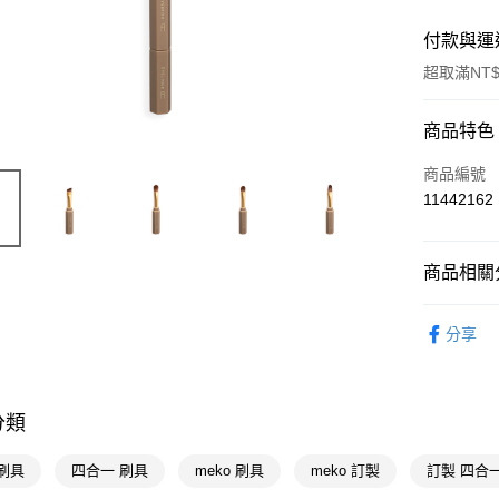
付款與運
超取滿NT$
付款方式
商品特色
POYA支付
商品編號
11442162
信用卡一
超商取貨
商品相關分
LINE Pay
時尚彩妝
分享
Apple Pay
街口支付
悠遊付
分類
Google Pa
刷具
四合一 刷具
meko 刷具
meko 訂製
訂製 四合