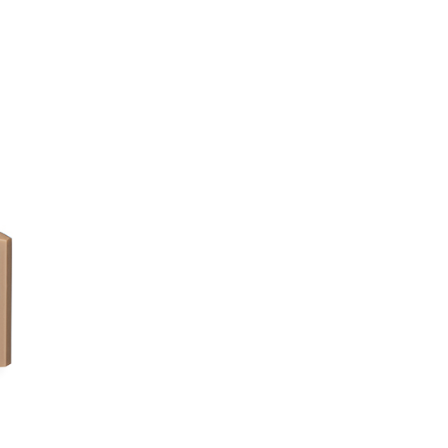
讓予恩沛科技股份有限公司。
個人資料處理事宜，請瀏覽以下網址：
1取貨
ee.tw/terms/#terms3
5，滿NT$490(含以上)免運費
年的使用者請事先徵得法定代理人或監護人之同意方可使用
E先享後付」，若未經同意申辦者引起之損失，本公司不負相關責
AFTEE先享後付」時，將依據個別帳號之用戶狀況，依本公司
00，滿NT$790(含以上)免運費
核予不同之上限額度；若仍有額度不足之情形，本公司將視審查
用戶進行身份認證。
門市自取(由倉庫統一出貨)
一人註冊多個帳號或使用他人資訊註冊。若發現惡意使用之情
0，滿NT$290(含以上)免運費
科技股份有限公司將有權停止該用戶之使用額度並採取法律行