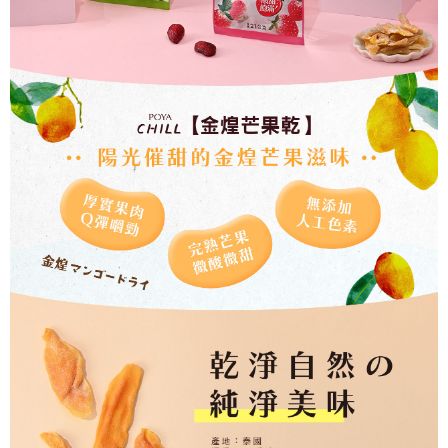
５．嚴禁一人註冊多個帳號或使用他人資訊註冊。若發現惡意使用之情形，
恩沛科技股份有限公司將有權停止該用戶之使用額度並採取法律行動。