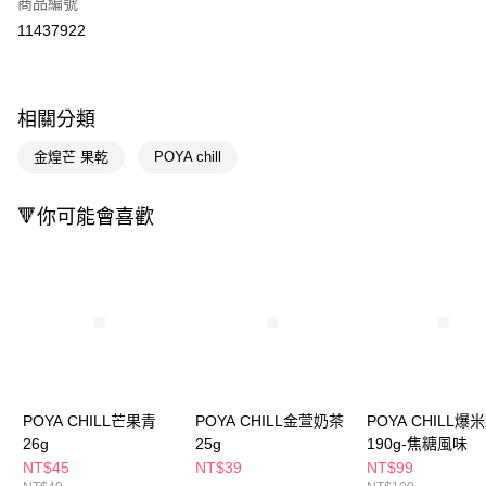
商品編號
信用卡一次付款
11437922
超商取貨付款
LINE Pay
相關分類
Apple Pay
金煌芒 果乾
POYA chill
街口支付
🔻你可能會喜歡
悠遊付
Google Pay
AFTEE先享後付
相關說明
【關於「AFTEE先享後付」】
即享券
AFTEE先享後付是「在收到商品之後才付款」的支付方式。 讓您購物簡單
便利好安心！
１．簡單：不需註冊會員、不需綁卡、不需儲值。
運送方式
POYA CHILL芒果青
POYA CHILL金萱奶茶
POYA CHILL爆
２．便利：只要手機號碼，簡訊認證，即可結帳。
26g
25g
190g-焦糖風味
３．安心：先確認商品／服務後，再付款。
全家取貨付款
NT$45
NT$39
NT$99
每筆NT$65，滿NT$390(含以上)免運費
【「AFTEE先享後付」結帳流程】