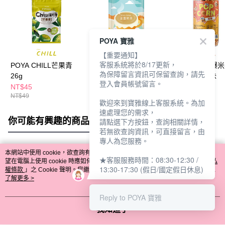
POYA 寶雅
【重要通知】
客服系統將於8/17更新，
POYA CHILL芒果青
POYA CHILL金萱奶茶
POYA CHILL爆
為保障留言資訊可保留查詢，請先
26g
25g
190g-焦糖風味
登入會員帳號留言。
NT$45
NT$39
NT$99
NT$49
NT$109
歡迎來到寶雅線上客服系統。為加
速處理您的需求，
你可能有興趣的商品
全站排行
請點選下方按鈕，查詢相關詳情，
若無欲查詢資訊，可直接留言，由
專人為您服務。
本網站中使用 cookie，欲查詢有關本網站使用 cookie 方式之詳情，及若您不希
★客服服務時間：08:30-12:30 /
熱門標籤
望在電腦上使用 cookie 時應如何變更電腦的 cookie 設定，請參閱本網站「
隱私
13:30-17:30 (假日/國定假日休息)
權條款
」之 Cookie 聲明。您繼續使用本網站即表示您同意本公司得按本網站使
用條款之 Cookie 聲明使用 cookie。
了解更多 >
Reply to POYA 寶雅
我知道了