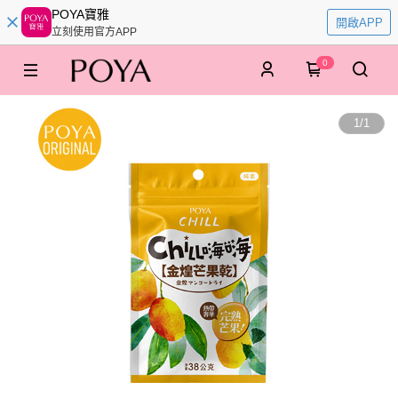
POYA寶雅
開啟APP
立刻使用官方APP
0
1
/
1