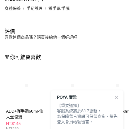
身體保養
手足護理
護手霜/手膜
評價
喜歡這個商品嗎？購買後給他一個好評吧
🔻你可能會喜歡
POYA 寶雅
【重要通知】
客服系統將於8/17更新，
ADD+護手霜60ml-仙
歐黎絲護手霜60ml-草
歐黎絲護手霜60m
為保障留言資訊可保留查詢，請先
人掌保濕
本乳香
鞭草
登入會員帳號留言。
NT$145
NT$99
NT$99
NT$269
NT$129
NT$129