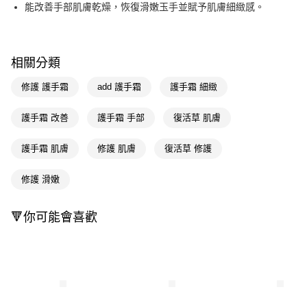
LINE Pay
能改善手部肌膚乾燥，恢復滑嫩玉手並賦予肌膚細緻感。
Apple Pay
街口支付
相關分類
悠遊付
修護 護手霜
add 護手霜
護手霜 細緻
Google Pay
護手霜 改善
護手霜 手部
復活草 肌膚
AFTEE先享後付
相關說明
護手霜 肌膚
修護 肌膚
復活草 修護
【關於「AFTEE先享後付」】
即享券
AFTEE先享後付是「在收到商品之後才付款」的支付方式。 讓您購物簡單
修護 滑嫩
便利好安心！
１．簡單：不需註冊會員、不需綁卡、不需儲值。
運送方式
２．便利：只要手機號碼，簡訊認證，即可結帳。
🔻你可能會喜歡
３．安心：先確認商品／服務後，再付款。
全家取貨付款
每筆NT$65，滿NT$390(含以上)免運費
【「AFTEE先享後付」結帳流程】
１．於結帳方式選擇「AFTEE先享後付」後，將跳轉至「AFTEE先享後付」
付款後全家取貨
結帳頁面，進行簡訊認證並確認金額後，即可完成結帳。
２．訂單成立數日內，您將收到繳費通知簡訊。
每筆NT$65，滿NT$390(含以上)免運費
３．收到繳費通知簡訊後14天內，點擊此簡訊中的連結，可透過四大超商／