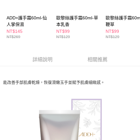
ATM／網路銀行／等多元方式進行付款，方視為交易完成。
萊爾富取貨付款
※ 請注意：結帳手續完成當下不需立刻繳費，但若您需要取消訂單，請聯絡
每筆NT$65，滿NT$490(含以上)免運費
購買商品的店家。未經商家同意取消之訂單仍視為有效，需透過AFTEE先享
ADD+護手霜60ml-仙
歐黎絲護手霜60ml-草
歐黎絲護手霜60m
後付繳納相關費用。
人掌保濕
本乳香
鞭草
付款後萊爾富取貨
※ 交易是否成功請以「AFTEE先享後付 」之結帳頁面顯示為準，若有關於
是否繳費成功／繳費後需取消欲退款等相關疑問，請聯繫「AFTEE先享後付
NT$145
NT$99
NT$99
每筆NT$65，滿NT$490(含以上)免運費
客戶支援中心」
https://netprotections.freshdesk.com/support/home
NT$269
NT$129
NT$129
7-11取貨付款
【注意事項】
１．透過由恩沛科技股份有限公司提供之「AFTEE先享後付」服務完成之交
每筆NT$65，滿NT$490(含以上)免運費
易，需依本服務之必要範圍內提供個人資料，並將交易相關給付款項請求債
詳細說明
相關推薦
權轉讓予恩沛科技股份有限公司。
付款後7-11取貨
２．關於個人資料處理事宜，請瀏覽以下網址：
每筆NT$65，滿NT$490(含以上)免運費
https://aftee.tw/terms/#terms3
３．未成年的使用者請事先徵得法定代理人或監護人之同意方可使用
能改善手部肌膚乾燥，恢復滑嫩玉手並賦予肌膚細緻感。
宅配(本島)
「AFTEE先享後付」，若未經同意申辦者引起之損失，本公司不負相關責
任。
每筆NT$100，滿NT$790(含以上)免運費
４．使用「AFTEE先享後付」時，將依據個別帳號之用戶狀況，依本公司即
時審查核予不同之上限額度；若仍有額度不足之情形，本公司將視審查結果
付款後寶雅門市自取(由倉庫統一出貨)
請求用戶進行身份認證。
每筆NT$80，滿NT$290(含以上)免運費
５．嚴禁一人註冊多個帳號或使用他人資訊註冊。若發現惡意使用之情形，
恩沛科技股份有限公司將有權停止該用戶之使用額度並採取法律行動。