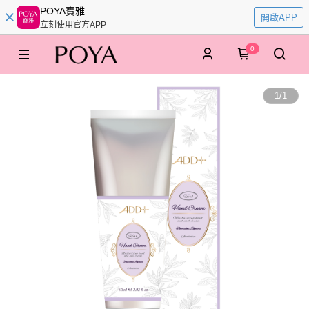
POYA寶雅
開啟APP
立刻使用官方APP
0
1
/
1