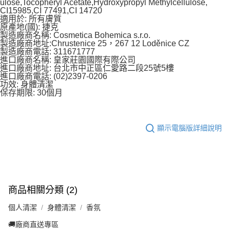
ulose,Tocopheryl Acetate,Hydroxypropyl Methylcellulose,
CI15985,CI 77491,CI 14720
適用於: 所有膚質
原產地(國): 捷克
製造廠商名稱: Cosmetica Bohemica s.r.o.
製造廠商地址:Chrustenice 25，267 12 Loděnice CZ
製造廠商電話: 311671777
進口廠商名稱: 皇家莊園國際有際公司
進口廠商地址: 台北市中正區仁愛路二段25號5樓
進口廠商電話: (02)2397-0206
功效: 身體清潔
保存期限: 30個月
顯示電腦版詳細說明
商品相關分類 (2)
個人清潔
身體清潔
香氛
🚚廠商直送專區