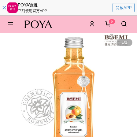
POYA寶雅
開啟APP
立刻使用官方APP
0
1
/
1