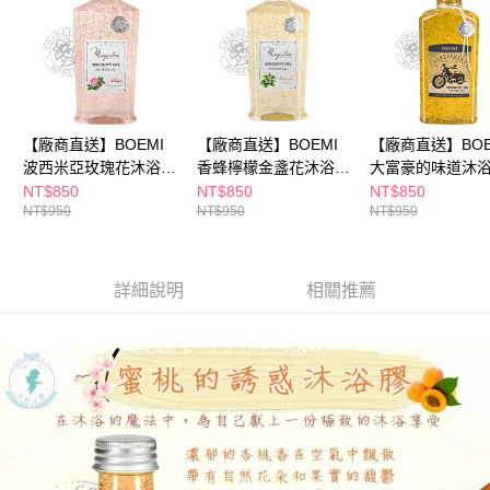
購買商品的店家。未經商家同意取消之訂單仍視為有效，需透過AFTEE先享
後付繳納相關費用。
※ 交易是否成功請以「AFTEE先享後付 」之結帳頁面顯示為準，若有關於
是否繳費成功／繳費後需取消欲退款等相關疑問，請聯繫「AFTEE先享後付
客戶支援中心」
https://netprotections.freshdesk.com/support/home
【注意事項】
１．透過由恩沛科技股份有限公司提供之「AFTEE先享後付」服務完成之交
【廠商直送】BOEMI
【廠商直送】BOEMI
【廠商直送】BOE
易，需依本服務之必要範圍內提供個人資料，並將交易相關給付款項請求債
波西米亞玫瑰花沐浴膠
香蜂檸檬金盞花沐浴膠
大富豪的味道沐
權轉讓予恩沛科技股份有限公司。
250ml
250ml
275ml
NT$850
NT$850
NT$850
２．關於個人資料處理事宜，請瀏覽以下網址：
NT$950
NT$950
NT$950
https://aftee.tw/terms/#terms3
３．未成年的使用者請事先徵得法定代理人或監護人之同意方可使用
「AFTEE先享後付」，若未經同意申辦者引起之損失，本公司不負相關責
任。
詳細說明
相關推薦
４．使用「AFTEE先享後付」時，將依據個別帳號之用戶狀況，依本公司即
時審查核予不同之上限額度；若仍有額度不足之情形，本公司將視審查結果
請求用戶進行身份認證。
５．嚴禁一人註冊多個帳號或使用他人資訊註冊。若發現惡意使用之情形，
恩沛科技股份有限公司將有權停止該用戶之使用額度並採取法律行動。