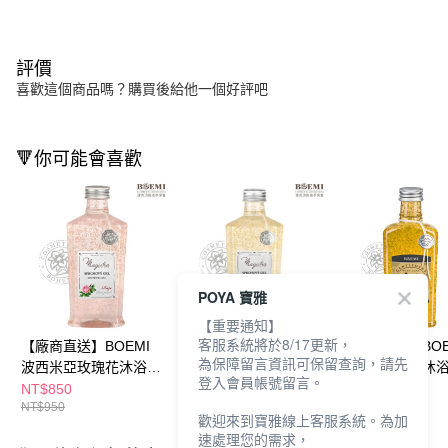
評價
喜歡這個商品嗎？購買後給他一個好評吧
🔻你可能會喜歡
POYA 寶雅
【重要通知】
客服系統將於8/17更新，
【廠商直送】BOEMI
【廠商直送】BOEMI
【廠商直送】BOE
為保障留言資訊可保留查詢，請先
波西米亞玫瑰花沐浴膠
香蜂檸檬金盞花沐浴膠
大富豪的味道沐
登入會員帳號留言。
250ml
250ml
275ml
NT$850
NT$850
NT$850
NT$950
NT$950
NT$950
歡迎來到寶雅線上客服系統。為加
速處理您的需求，