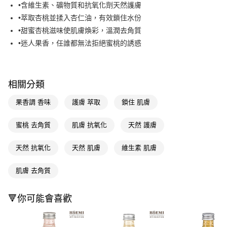
Apple Pay
•含維生素、礦物質和抗氧化劑天然護膚
•萃取杏桃並揉入杏仁油，有效鎖住水份
街口支付
•甜蜜杏桃滋味使肌膚煥彩，溫潤去角質
悠遊付
•迷人果香，任誰都無法拒絕蜜桃的誘惑
Google Pay
AFTEE先享後付
相關分類
相關說明
【關於「AFTEE先享後付」】
果香調 香味
護膚 萃取
鎖住 肌膚
AFTEE先享後付是「在收到商品之後才付款」的支付方式。 讓您購物簡單
運送方式
便利好安心！
蜜桃 去角質
肌膚 抗氧化
天然 護膚
１．簡單：不需註冊會員、不需綁卡、不需儲值。
宅配(廠商直送🚚)
２．便利：只要手機號碼，簡訊認證，即可結帳。
每筆NT$100，滿NT$590(含以上)免運費
３．安心：先確認商品／服務後，再付款。
天然 抗氧化
天然 肌膚
維生素 肌膚
宅配(離島廠商直送🚚)
【「AFTEE先享後付」結帳流程】
肌膚 去角質
１．於結帳方式選擇「AFTEE先享後付」後，將跳轉至「AFTEE先享後付」
每筆NT$300
結帳頁面，進行簡訊認證並確認金額後，即可完成結帳。
２．訂單成立數日內，您將收到繳費通知簡訊。
🔻你可能會喜歡
３．收到繳費通知簡訊後14天內，點擊此簡訊中的連結，可透過四大超商／
ATM／網路銀行／等多元方式進行付款，方視為交易完成。
※ 請注意：結帳手續完成當下不需立刻繳費，但若您需要取消訂單，請聯絡