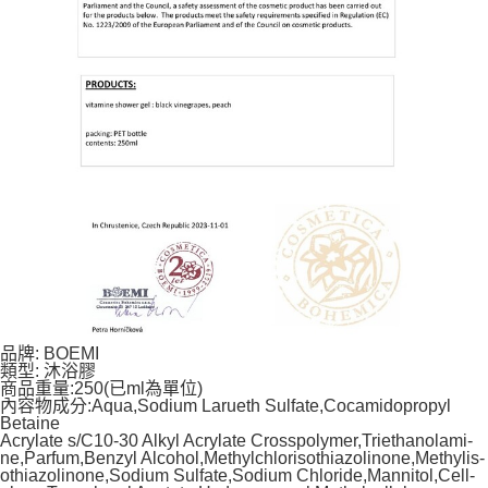
品牌: BOEMI
類型: 沐浴膠
商品重量:250(已ml為單位)
內容物成分:Aqua,Sodium Larueth Sulfate,Cocamidopropyl
Betaine
Acrylate s/C10-30 Alkyl Acrylate Crosspolymer,Triethanolami-
ne,Parfum,Benzyl Alcohol,Methylchlorisothiazolinone,Methylis-
othiazolinone,Sodium Sulfate,Sodium Chloride,Mannitol,Cell-