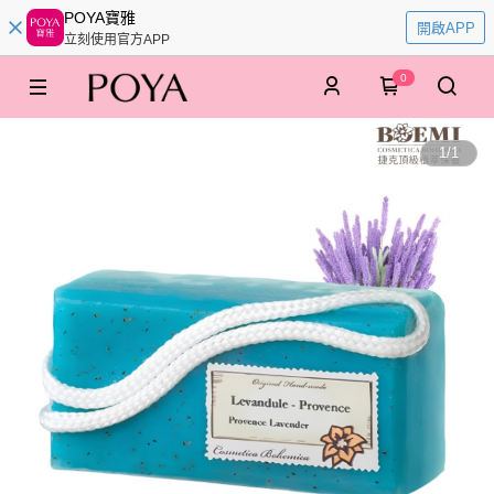
POYA寶雅
開啟APP
立刻使用官方APP
0
1
/
1