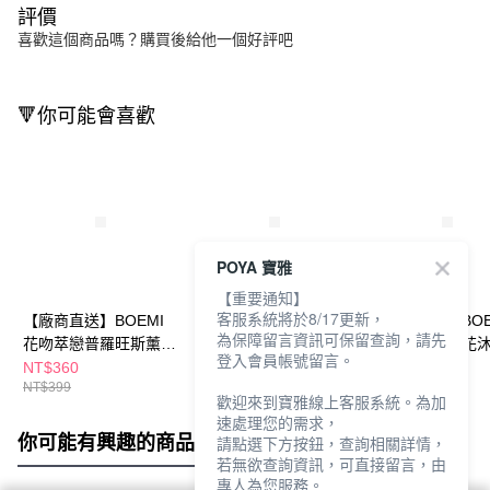
評價
喜歡這個商品嗎？購買後給他一個好評吧
🔻你可能會喜歡
POYA 寶雅
【重要通知】
客服系統將於8/17更新，
【廠商直送】BOEMI
【廠商直送】BOEMI
【廠商直送】BOE
為保障留言資訊可保留查詢，請先
花吻萃戀普羅旺斯薰衣
普羅旺斯薰衣草沐浴膠
波西米亞玫瑰花
登入會員帳號留言。
草皂105g
250ml
250ml
NT$360
NT$850
NT$850
NT$399
NT$950
NT$950
歡迎來到寶雅線上客服系統。為加
速處理您的需求，
你可能有興趣的商品
全站排行
請點選下方按鈕，查詢相關詳情，
若無欲查詢資訊，可直接留言，由
專人為您服務。