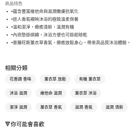
商品特色
Apple Pay
•蘊含豐富維他命與滋潤嫩膚抗氧化
•迷人香氣襯映沐浴的極致溫柔保養
街口支付
•溫和潔淨，療癒清新，溫潤有機
悠遊付
•內崁懸掛綁繩，沐浴方便也可掛起晾乾
•普羅旺斯薰衣草香氣，療癒放鬆身心，帶來高品質沐浴體驗。
Google Pay
AFTEE先享後付
相關說明
相關分類
【關於「AFTEE先享後付」】
AFTEE先享後付是「在收到商品之後才付款」的支付方式。 讓您購物簡單
運送方式
花香調 香味
薰衣草 放鬆
有機 薰衣草
便利好安心！
１．簡單：不需註冊會員、不需綁卡、不需儲值。
宅配(廠商直送🚚)
沐浴 滋潤
維他命 滋潤
薰衣草 沐浴
２．便利：只要手機號碼，簡訊認證，即可結帳。
每筆NT$100，滿NT$590(含以上)免運費
３．安心：先確認商品／服務後，再付款。
潔淨 滋潤
薰衣草 香氣
滋潤 香氣
滋潤 清新
宅配(離島廠商直送🚚)
【「AFTEE先享後付」結帳流程】
１．於結帳方式選擇「AFTEE先享後付」後，將跳轉至「AFTEE先享後付」
每筆NT$300
結帳頁面，進行簡訊認證並確認金額後，即可完成結帳。
🔻你可能會喜歡
２．訂單成立數日內，您將收到繳費通知簡訊。
３．收到繳費通知簡訊後14天內，點擊此簡訊中的連結，可透過四大超商／
ATM／網路銀行／等多元方式進行付款，方視為交易完成。