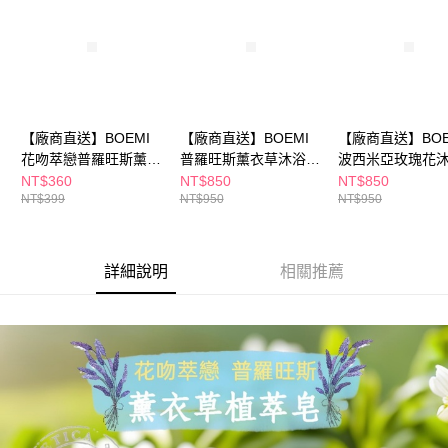
※ 請注意：結帳手續完成當下不需立刻繳費，但若您需要取消訂單，請聯絡
購買商品的店家。未經商家同意取消之訂單仍視為有效，需透過AFTEE先享
後付繳納相關費用。
※ 交易是否成功請以「AFTEE先享後付 」之結帳頁面顯示為準，若有關於
是否繳費成功／繳費後需取消欲退款等相關疑問，請聯繫「AFTEE先享後付
客戶支援中心」
https://netprotections.freshdesk.com/support/home
【廠商直送】BOEMI
【廠商直送】BOEMI
【廠商直送】BOE
【注意事項】
１．透過由恩沛科技股份有限公司提供之「AFTEE先享後付」服務完成之交
花吻萃戀普羅旺斯薰衣
普羅旺斯薰衣草沐浴膠
波西米亞玫瑰花
易，需依本服務之必要範圍內提供個人資料，並將交易相關給付款項請求債
草皂105g
250ml
250ml
NT$360
NT$850
NT$850
權轉讓予恩沛科技股份有限公司。
NT$399
NT$950
NT$950
２．關於個人資料處理事宜，請瀏覽以下網址：
https://aftee.tw/terms/#terms3
３．未成年的使用者請事先徵得法定代理人或監護人之同意方可使用
「AFTEE先享後付」，若未經同意申辦者引起之損失，本公司不負相關責
詳細說明
相關推薦
任。
４．使用「AFTEE先享後付」時，將依據個別帳號之用戶狀況，依本公司即
時審查核予不同之上限額度；若仍有額度不足之情形，本公司將視審查結果
請求用戶進行身份認證。
５．嚴禁一人註冊多個帳號或使用他人資訊註冊。若發現惡意使用之情形，
恩沛科技股份有限公司將有權停止該用戶之使用額度並採取法律行動。