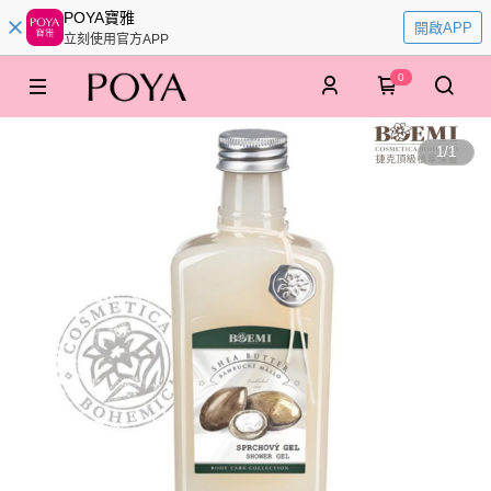
POYA寶雅
開啟APP
立刻使用官方APP
0
1
/
1