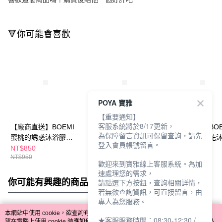
🔻你可能會喜歡
POYA 寶雅
【重要通知】
客服系統將於8/17更新，
【廠商直送】BOEMI
【廠商直送】BOEMI
【廠商直送】BOE
為保障留言資訊可保留查詢，請先
蜜桃的誘惑沐浴膠
大富豪的味道沐浴膠
波西米亞玫瑰花
登入會員帳號留言。
250ml
275ml
250ml
NT$850
NT$850
NT$850
NT$950
NT$950
NT$950
歡迎來到寶雅線上客服系統。為加
速處理您的需求，
你可能有興趣的商品
全站排行
請點選下方按鈕，查詢相關詳情，
若無欲查詢資訊，可直接留言，由
專人為您服務。
本網站中使用 cookie，欲查詢有關本網站使用 cookie 方式之詳情，及若您不希
★客服服務時間：08:30-12:30 /
熱門標籤
望在電腦上使用 cookie 時應如何變更電腦的 cookie 設定，請參閱本網站「
隱私