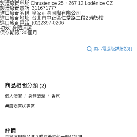
製造廠商地址:Chrustenice 25，267 12 Loděnice CZ
製造廠商電話: 311671777
進口廠商名稱: 皇家莊園國際有際公司
進口廠商地址: 台北市中正區仁愛路二段25號5樓
進口廠商電話: (02)2397-0206
功效: 身體清潔
保存期限: 30個月
顯示電腦版詳細說明
商品相關分類 (2)
個人清潔
身體清潔
香氛
🚚廠商直送專區
評價
喜歡這個商品嗎？購買後給他一個好評吧