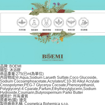
品牌: BOEMI
類型: 沐浴膠
商品重量:275(已ml為單位)
內容物成分:Aqua,Sodium Larueth Sulfate,Coco Glucoside,
Sodium Cocoamphoacetate,Acrylates/C10-30 Alkyl Acrylate
Crosspolymer,PEG-7 Glycerya Cocoate,Phenoxyethanol,
Polyglyceryl-4 Cparate,Parfum,Ethylhexylglycerin,Sodium
Hydroxide,Coumarin,Butyrospermum Parkii Butter
適用於: 所有膚質
原產地(國): 捷克
製造廠商名稱: Cosmetica Bohemica s.r.o.