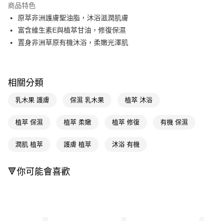
商品特色
Apple Pay
原萃非洲護膚聖油脂，沐浴滋潤肌膚
富含維生素E與植萃甘油，修復保濕
街口支付
置身非洲草原有機沐浴，柔嫩光澤肌
悠遊付
Google Pay
相關分類
AFTEE先享後付
乳木果 護膚
保濕 乳木果
植萃 沐浴
相關說明
【關於「AFTEE先享後付」】
AFTEE先享後付是「在收到商品之後才付款」的支付方式。 讓您購物簡單
植萃 保濕
植萃 柔嫩
植萃 修復
有機 保濕
運送方式
便利好安心！
１．簡單：不需註冊會員、不需綁卡、不需儲值。
宅配(廠商直送🚚)
潤肌 植萃
護膚 植萃
沐浴 有機
２．便利：只要手機號碼，簡訊認證，即可結帳。
每筆NT$100，滿NT$590(含以上)免運費
３．安心：先確認商品／服務後，再付款。
🔻你可能會喜歡
宅配(離島廠商直送🚚)
【「AFTEE先享後付」結帳流程】
１．於結帳方式選擇「AFTEE先享後付」後，將跳轉至「AFTEE先享後付」
每筆NT$300
結帳頁面，進行簡訊認證並確認金額後，即可完成結帳。
２．訂單成立數日內，您將收到繳費通知簡訊。
３．收到繳費通知簡訊後14天內，點擊此簡訊中的連結，可透過四大超商／
ATM／網路銀行／等多元方式進行付款，方視為交易完成。