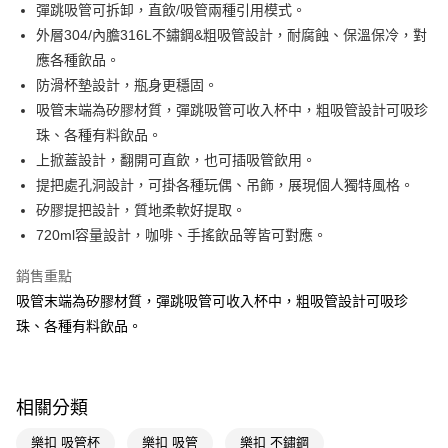
LINE Pay
彈跳吸管可拆卸，直飲/吸管兩種引用模式。
外層304/內膽316L不鏽鋼&粗吸管設計，耐腐蝕、保溫保冷，對
Apple Pay
應各種飲品。
街口支付
防滑杯墊設計，瓶身更穩固。
吸管末端為矽膠材質，彈跳吸管可收入杯中，粗吸管設計可吸珍
悠遊付
珠、各種有料飲品。
Google Pay
上掀蓋設計，翻開可直飲，也可插吸管飲用。
提把處孔洞設計，可掛各種玩偶、吊飾，展現個人獨特風格。
AFTEE先享後付
矽膠提把設計，質地柔軟好提取。
相關說明
720ml容量設計，咖啡、手搖飲品等皆可對應。
【關於「AFTEE先享後付」】
即享券
AFTEE先享後付是「在收到商品之後才付款」的支付方式。 讓您購物簡單
便利好安心！
銷售重點
１．簡單：不需註冊會員、不需綁卡、不需儲值。
吸管末端為矽膠材質，彈跳吸管可收入杯中，粗吸管設計可吸珍
運送方式
２．便利：只要手機號碼，簡訊認證，即可結帳。
珠、各種有料飲品。
３．安心：先確認商品／服務後，再付款。
全家取貨付款
每筆NT$65，滿NT$390(含以上)免運費
【「AFTEE先享後付」結帳流程】
１．於結帳方式選擇「AFTEE先享後付」後，將跳轉至「AFTEE先享後付」
付款後全家取貨
結帳頁面，進行簡訊認證並確認金額後，即可完成結帳。
相關分類
２．訂單成立數日內，您將收到繳費通知簡訊。
每筆NT$65，滿NT$390(含以上)免運費
３．收到繳費通知簡訊後14天內，點擊此簡訊中的連結，可透過四大超商／
樂扣 吸管杯
樂扣 吸管
樂扣 不鏽鋼