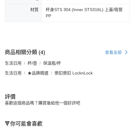
材質
杯身STS 304 (Inner STS316L) 上蓋/吸管
PP
商品相關分類 (4)
查看全部
生活日用
杯/壺
保溫瓶/杯
生活日用
★品牌精選
樂扣樂扣 LocknLock
評價
喜歡這個商品嗎？購買後給他一個好評吧
🔻你可能會喜歡