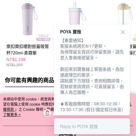
POYA 寶雅
【重要通知】
客服系統將於8/17更新，
樂扣樂扣嚼對掀蓋吸管
樂扣樂扣嚼對吸管杯
樂扣樂扣嚼對掀
為保障留言資訊可保留查詢，請先
杯720ml-柔霧紫
720ml-莓果馬卡龍
杯850ml-蜂蜜蘇
登入會員帳號留言。
NT$1,199
NT$1,199
NT$799
NT$1,399
NT$1,399
NT$889
歡迎來到寶雅線上客服系統。為加
速處理您的需求，
你可能有興趣的商品
全站排行
請點選下方按鈕，查詢相關詳情，
若無欲查詢資訊，可直接留言，由
專人為您服務。
本網站中使用 cookie，欲查詢有關本網站使用 cookie 方式之詳情，及若您不希
★客服服務時間：08:30-12:30 /
熱門標籤
望在電腦上使用 cookie 時應如何變更電腦的 cookie 設定，請參閱本網站「
隱私
13:30-17:30 (假日/國定假日休息)
權條款
」之 Cookie 聲明。您繼續使用本網站即表示您同意本公司得按本網站使
用條款之 Cookie 聲明使用 cookie。
了解更多 >
Reply to POYA 寶雅
我知道了