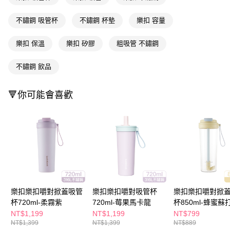
ATM／網路銀行／等多元方式進行付款，方視為交易完成。
萊爾富取貨付款
※ 請注意：結帳手續完成當下不需立刻繳費，但若您需要取消訂單，請聯絡
不鏽鋼 吸管杯
不鏽鋼 杯墊
樂扣 容量
每筆NT$65，滿NT$490(含以上)免運費
購買商品的店家。未經商家同意取消之訂單仍視為有效，需透過AFTEE先享
後付繳納相關費用。
付款後萊爾富取貨
※ 交易是否成功請以「AFTEE先享後付 」之結帳頁面顯示為準，若有關於
樂扣 保溫
樂扣 矽膠
粗吸管 不鏽鋼
是否繳費成功／繳費後需取消欲退款等相關疑問，請聯繫「AFTEE先享後付
每筆NT$65，滿NT$490(含以上)免運費
客戶支援中心」
https://netprotections.freshdesk.com/support/home
不鏽鋼 飲品
7-11取貨付款
【注意事項】
１．透過由恩沛科技股份有限公司提供之「AFTEE先享後付」服務完成之交
每筆NT$65，滿NT$490(含以上)免運費
🔻你可能會喜歡
易，需依本服務之必要範圍內提供個人資料，並將交易相關給付款項請求債
權轉讓予恩沛科技股份有限公司。
付款後7-11取貨
２．關於個人資料處理事宜，請瀏覽以下網址：
每筆NT$65，滿NT$490(含以上)免運費
https://aftee.tw/terms/#terms3
３．未成年的使用者請事先徵得法定代理人或監護人之同意方可使用
宅配(本島)
「AFTEE先享後付」，若未經同意申辦者引起之損失，本公司不負相關責
任。
每筆NT$100，滿NT$790(含以上)免運費
４．使用「AFTEE先享後付」時，將依據個別帳號之用戶狀況，依本公司即
時審查核予不同之上限額度；若仍有額度不足之情形，本公司將視審查結果
付款後寶雅門市自取(由倉庫統一出貨)
請求用戶進行身份認證。
每筆NT$80，滿NT$290(含以上)免運費
５．嚴禁一人註冊多個帳號或使用他人資訊註冊。若發現惡意使用之情形，
樂扣樂扣嚼對掀蓋吸管
樂扣樂扣嚼對吸管杯
樂扣樂扣嚼對掀
恩沛科技股份有限公司將有權停止該用戶之使用額度並採取法律行動。
杯720ml-柔霧紫
720ml-莓果馬卡龍
杯850ml-蜂蜜蘇
NT$1,199
NT$1,199
NT$799
NT$1,399
NT$1,399
NT$889