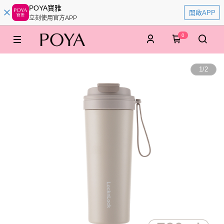
POYA寶雅
開啟APP
立刻使用官方APP
0
1
/
2