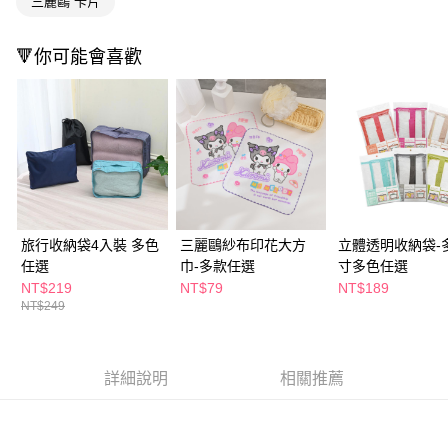
三麗鷗 卡片
付款後全家取貨
結帳頁面，進行簡訊認證並確認金額後，即可完成結帳。
２．訂單成立數日內，您將收到繳費通知簡訊。
每筆NT$65，滿NT$390(含以上)免運費
３．收到繳費通知簡訊後14天內，點擊此簡訊中的連結，可透過四大超商／
🔻你可能會喜歡
ATM／網路銀行／等多元方式進行付款，方視為交易完成。
萊爾富取貨付款
※ 請注意：結帳手續完成當下不需立刻繳費，但若您需要取消訂單，請聯絡
每筆NT$65，滿NT$490(含以上)免運費
購買商品的店家。未經商家同意取消之訂單仍視為有效，需透過AFTEE先享
後付繳納相關費用。
付款後萊爾富取貨
※ 交易是否成功請以「AFTEE先享後付 」之結帳頁面顯示為準，若有關於
是否繳費成功／繳費後需取消欲退款等相關疑問，請聯繫「AFTEE先享後付
每筆NT$65，滿NT$490(含以上)免運費
客戶支援中心」
https://netprotections.freshdesk.com/support/home
7-11取貨付款
【注意事項】
１．透過由恩沛科技股份有限公司提供之「AFTEE先享後付」服務完成之交
每筆NT$65，滿NT$490(含以上)免運費
旅行收納袋4入裝 多色
三麗鷗紗布印花大方
立體透明收納袋-
易，需依本服務之必要範圍內提供個人資料，並將交易相關給付款項請求債
任選
巾-多款任選
寸多色任選
權轉讓予恩沛科技股份有限公司。
付款後7-11取貨
２．關於個人資料處理事宜，請瀏覽以下網址：
NT$219
NT$79
NT$189
每筆NT$65，滿NT$490(含以上)免運費
https://aftee.tw/terms/#terms3
NT$249
３．未成年的使用者請事先徵得法定代理人或監護人之同意方可使用
宅配(本島)
「AFTEE先享後付」，若未經同意申辦者引起之損失，本公司不負相關責
任。
每筆NT$100，滿NT$790(含以上)免運費
４．使用「AFTEE先享後付」時，將依據個別帳號之用戶狀況，依本公司即
詳細說明
相關推薦
時審查核予不同之上限額度；若仍有額度不足之情形，本公司將視審查結果
付款後寶雅門市自取(由倉庫統一出貨)
請求用戶進行身份認證。
每筆NT$80，滿NT$290(含以上)免運費
５．嚴禁一人註冊多個帳號或使用他人資訊註冊。若發現惡意使用之情形，
恩沛科技股份有限公司將有權停止該用戶之使用額度並採取法律行動。