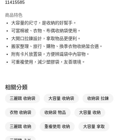
11415585
超商取貨付款
商品特色
LINE Pay
大容量的尺寸，是收納的好幫手。
可當棉被、衣物、布偶收納袋使用。
Apple Pay
大開口拉鍊設計，拿取物品更便利。
街口支付
搬家整理、旅行、購物、換季衣物收納皆合適。
附有卡片放置袋，方便辨識袋中內容物。
悠遊付
可重複使用，減少塑膠袋，友善環境。
Google Pay
AFTEE先享後付
相關說明
相關分類
【關於「AFTEE先享後付」】
即享券
三麗鷗 收納袋
大容量 收納袋
收納袋 拉鍊
AFTEE先享後付是「在收到商品之後才付款」的支付方式。 讓您購物簡單
便利好安心！
１．簡單：不需註冊會員、不需綁卡、不需儲值。
衣物 收納袋
收納袋 物品
大容量 收納
運送方式
２．便利：只要手機號碼，簡訊認證，即可結帳。
３．安心：先確認商品／服務後，再付款。
全家取貨付款
三麗鷗 收納
重複使用 收納
大容量 拿取
每筆NT$65，滿NT$390(含以上)免運費
【「AFTEE先享後付」結帳流程】
１．於結帳方式選擇「AFTEE先享後付」後，將跳轉至「AFTEE先享後付」