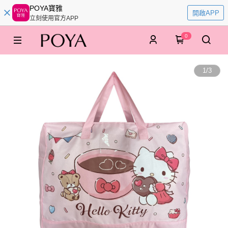
POYA寶雅
開啟APP
立刻使用官方APP
0
1
/
3