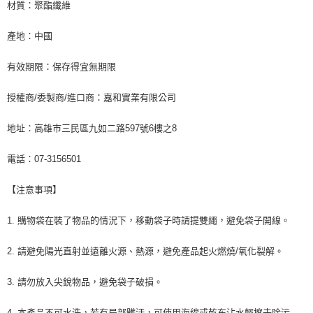
材質：聚酯纖維
產地：中國
有效期限：保存得宜無期限
授權商/委製商/進口商：嘉和實業有限公司
地址：高雄市三民區九如二路597號6樓之8
電話：07-3156501
【注意事項】
1. 購物袋在裝了物品的情況下，移動袋子時請提雙繩，避免袋子開線。
2. 請避免陽光直射並遠離火源、熱源，避免產品起火燃燒/氧化裂解。
3. 請勿放入尖銳物品，避免袋子破損。
4. 本產品不可水洗，若有局部髒汙，可使用海綿或乾布沾水輕擦去除污