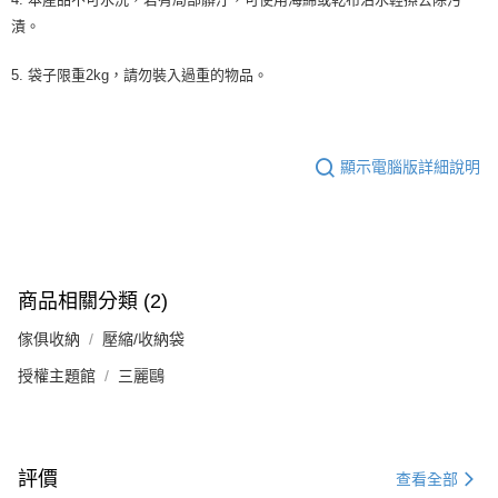
漬。
5. 袋子限重2kg，請勿裝入過重的物品。
顯示電腦版詳細說明
商品相關分類 (2)
傢俱收納
壓縮/收納袋
授權主題館
三麗鷗
評價
查看全部