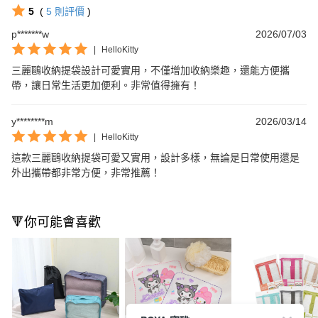
5
(
5
則評價
)
p*******w
2026/07/03
|
HelloKitty
三麗鷗收納提袋設計可愛實用，不僅增加收納樂趣，還能方便攜
帶，讓日常生活更加便利。非常值得擁有！
y********m
2026/03/14
|
HelloKitty
這款三麗鷗收納提袋可愛又實用，設計多樣，無論是日常使用還是
外出攜帶都非常方便，非常推薦！
🔻你可能會喜歡