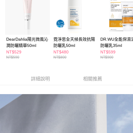
ATM／網路銀行／等多元方式進行付款，方視為交易完成。
萊爾富取貨付款
※ 請注意：結帳手續完成當下不需立刻繳費，但若您需要取消訂單，請聯絡
每筆NT$65，滿NT$490(含以上)免運費
購買商品的店家。未經商家同意取消之訂單仍視為有效，需透過AFTEE先享
後付繳納相關費用。
付款後萊爾富取貨
※ 交易是否成功請以「AFTEE先享後付 」之結帳頁面顯示為準，若有關於
是否繳費成功／繳費後需取消欲退款等相關疑問，請聯繫「AFTEE先享後付
每筆NT$65，滿NT$490(含以上)免運費
客戶支援中心」
https://netprotections.freshdesk.com/support/home
DearDahlia陽光微風沁
霓淨思全天候長效抗陽
DR.WU全能保濕
7-11取貨付款
【注意事項】
潤防曬精華50ml
防曬乳50ml
防曬乳35ml
１．透過由恩沛科技股份有限公司提供之「AFTEE先享後付」服務完成之交
每筆NT$65，滿NT$490(含以上)免運費
NT$529
NT$480
NT$599
易，需依本服務之必要範圍內提供個人資料，並將交易相關給付款項請求債
NT$590
NT$800
NT$900
權轉讓予恩沛科技股份有限公司。
付款後7-11取貨
２．關於個人資料處理事宜，請瀏覽以下網址：
每筆NT$65，滿NT$490(含以上)免運費
https://aftee.tw/terms/#terms3
３．未成年的使用者請事先徵得法定代理人或監護人之同意方可使用
詳細說明
相關推薦
宅配(本島)
「AFTEE先享後付」，若未經同意申辦者引起之損失，本公司不負相關責
任。
每筆NT$100，滿NT$790(含以上)免運費
４．使用「AFTEE先享後付」時，將依據個別帳號之用戶狀況，依本公司即
時審查核予不同之上限額度；若仍有額度不足之情形，本公司將視審查結果
付款後寶雅門市自取(由倉庫統一出貨)
請求用戶進行身份認證。
每筆NT$80，滿NT$290(含以上)免運費
５．嚴禁一人註冊多個帳號或使用他人資訊註冊。若發現惡意使用之情形，
恩沛科技股份有限公司將有權停止該用戶之使用額度並採取法律行動。