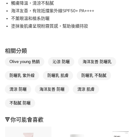
LINE Pay
觸膚降溫，清涼不黏膩
海洋友善，有效抵擋紫外線SPF50+ PA++++
Apple Pay
不薰眼溫和植系防曬
街口支付
塗抹後肌膚呈現粉霧質感，幫助後續持妝
悠遊付
Google Pay
相關分類
AFTEE先享後付
Olive young 熱銷
沁涼 防曬
海洋友善 防曬乳
相關說明
【關於「AFTEE先享後付」】
防曬乳 紫外線
防曬乳 肌膚
防曬乳 不黏膩
即享券
AFTEE先享後付是「在收到商品之後才付款」的支付方式。 讓您購物簡單
便利好安心！
１．簡單：不需註冊會員、不需綁卡、不需儲值。
清涼 防曬
海洋友善 防曬
清涼 肌膚
運送方式
２．便利：只要手機號碼，簡訊認證，即可結帳。
３．安心：先確認商品／服務後，再付款。
全家取貨付款
不黏膩 防曬
每筆NT$65，滿NT$390(含以上)免運費
【「AFTEE先享後付」結帳流程】
１．於結帳方式選擇「AFTEE先享後付」後，將跳轉至「AFTEE先享後付」
🔻你可能會喜歡
付款後全家取貨
結帳頁面，進行簡訊認證並確認金額後，即可完成結帳。
２．訂單成立數日內，您將收到繳費通知簡訊。
每筆NT$65，滿NT$390(含以上)免運費
３．收到繳費通知簡訊後14天內，點擊此簡訊中的連結，可透過四大超商／