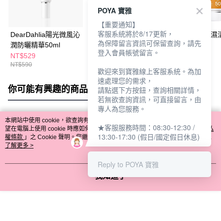
POYA 寶雅
【重要通知】
客服系統將於8/17更新，
DearDahlia陽光微風沁
霓淨思全天候長效抗陽
DR.WU全能保濕
為保障留言資訊可保留查詢，請先
潤防曬精華50ml
防曬乳50ml
防曬乳35ml
登入會員帳號留言。
NT$529
NT$480
NT$599
NT$590
NT$800
NT$900
歡迎來到寶雅線上客服系統。為加
速處理您的需求，
你可能有興趣的商品
全站排行
請點選下方按鈕，查詢相關詳情，
若無欲查詢資訊，可直接留言，由
專人為您服務。
本網站中使用 cookie，欲查詢有關本網站使用 cookie 方式之詳情，及若您不希
★客服服務時間：08:30-12:30 /
熱門標籤
望在電腦上使用 cookie 時應如何變更電腦的 cookie 設定，請參閱本網站「
隱私
13:30-17:30 (假日/國定假日休息)
權條款
」之 Cookie 聲明。您繼續使用本網站即表示您同意本公司得按本網站使
用條款之 Cookie 聲明使用 cookie。
了解更多 >
Reply to POYA 寶雅
我知道了