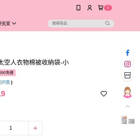
0
研究室
ife太空人衣物棉被收納袋-小
390免運
則評價
)
19