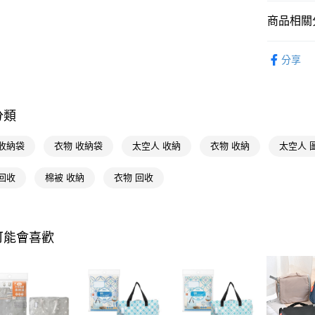
AFTEE先
相關說明
商品相關分
【關於「A
即享券
AFTEE
傢俱收納
便利好安
分享
１．簡單
２．便利
運送方式
３．安心
全家取貨
分類
【「AFT
每筆NT$6
１．於結帳
付」結帳
 收納袋
衣物 收納袋
太空人 收納
衣物 收納
太空人 
付款後全
２．訂單
３．收到繳
每筆NT$6
回收
棉被 收納
衣物 回收
／ATM／
※ 請注意
萊爾富取
絡購買商品
先享後付
每筆NT$6
※ 交易是
可能會喜歡
是否繳費成
付款後萊
付客戶支
每筆NT$6
【注意事
7-11取貨
１．透過由
交易，需
每筆NT$6