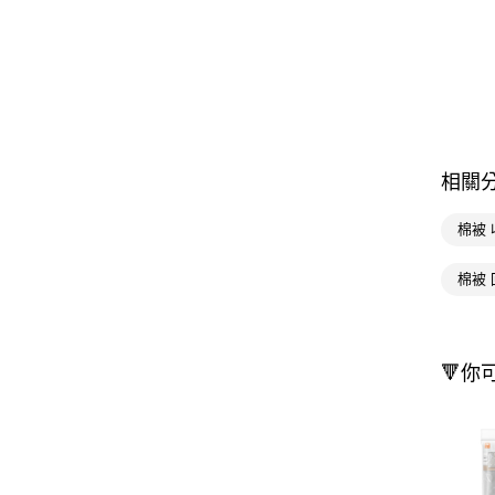
相關
棉被
棉被 
🔻你