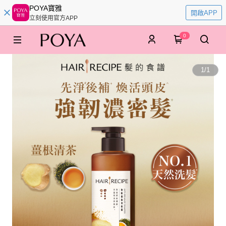
POYA寶雅
開啟APP
立刻使用官方APP
0
1
/
1