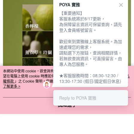
POYA 寶雅
【重要通知】
客服系統將於8/17更新，
為保障留言資訊可保留查詢，請先
登入會員帳號留言。
歡迎來到寶雅線上客服系統。為加
速處理您的需求，
請點選下方按鈕，查詢相關詳情，
若無欲查詢資訊，可直接留言，由
專人為您服務。
本網站中使用 cookie，欲查詢有關本網站使用 cookie 方式之詳情，及若您不希
★客服服務時間：08:30-12:30 /
望在電腦上使用 cookie 時應如何變更電腦的 cookie 設定，請參閱本網站「
隱私
13:30-17:30 (假日/國定假日休息)
權條款
」之 Cookie 聲明。您繼續使用本網站即表示您同意本公司得按本網站使
用條款之 Cookie 聲明使用 cookie。
了解更多 >
Reply to POYA 寶雅
我知道了