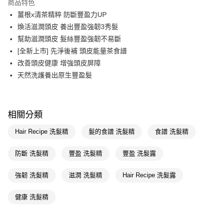
商品特色
LINE Pay
薑根x清茶精粹 防斷豐盈力UP
煥活滋潤頭皮 養出豐盈強韌3秀髮
Apple Pay
幫助滋潤頭皮 髮絲豐盈強韌不易斷
街口支付
[全新上市] 先淨後補 頭皮能量茶食譜
改善頭皮健康 增強頭皮屏障
悠遊付
天然洗護養出原生豐盈髮
Google Pay
AFTEE先享後付
相關說明
相關分類
【關於「AFTEE先享後付」】
即享券
Hair Recipe 洗髮精
髮的食譜 洗髮精
食譜 洗髮精
AFTEE先享後付是「在收到商品之後才付款」的支付方式。 讓您購物簡單
便利好安心！
１．簡單：不需註冊會員、不需綁卡、不需儲值。
防斷 洗髮精
豐盈 洗髮精
豐盈 洗髮露
運送方式
２．便利：只要手機號碼，簡訊認證，即可結帳。
３．安心：先確認商品／服務後，再付款。
全家取貨付款
強韌 洗髮精
滋潤 洗髮精
Hair Recipe 洗髮露
每筆NT$65，滿NT$390(含以上)免運費
【「AFTEE先享後付」結帳流程】
１．於結帳方式選擇「AFTEE先享後付」後，將跳轉至「AFTEE先享後付」
健康 洗髮精
付款後全家取貨
結帳頁面，進行簡訊認證並確認金額後，即可完成結帳。
２．訂單成立數日內，您將收到繳費通知簡訊。
每筆NT$65，滿NT$390(含以上)免運費