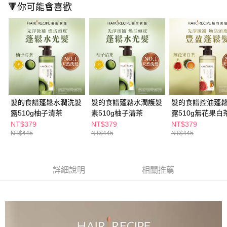
３．收到繳費通知簡訊後14天內，點擊此簡訊中的連結，可透過四大超商／
🔻你可能會喜歡
ATM／網路銀行／等多元方式進行付款，方視為交易完成。
萊爾富取貨付款
※ 請注意：結帳手續完成當下不需立刻繳費，但若您需要取消訂單，請聯絡
每筆NT$65，滿NT$490(含以上)免運費
購買商品的店家。未經商家同意取消之訂單仍視為有效，需透過AFTEE先享
後付繳納相關費用。
付款後萊爾富取貨
※ 交易是否成功請以「AFTEE先享後付 」之結帳頁面顯示為準，若有關於
是否繳費成功／繳費後需取消欲退款等相關疑問，請聯繫「AFTEE先享後付
每筆NT$65，滿NT$490(含以上)免運費
客戶支援中心」
https://netprotections.freshdesk.com/support/home
7-11取貨付款
【注意事項】
１．透過由恩沛科技股份有限公司提供之「AFTEE先享後付」服務完成之交
每筆NT$65，滿NT$490(含以上)免運費
髮的食譜蓬鬆水潤洗髮
髮的食譜蓬鬆水潤護髮
髮的食譜控油蓬
易，需依本服務之必要範圍內提供個人資料，並將交易相關給付款項請求債
露510g柚子清茶
素510g柚子清茶
露510g無花果白
權轉讓予恩沛科技股份有限公司。
付款後7-11取貨
２．關於個人資料處理事宜，請瀏覽以下網址：
NT$379
NT$379
NT$379
每筆NT$65，滿NT$490(含以上)免運費
https://aftee.tw/terms/#terms3
NT$445
NT$445
NT$445
３．未成年的使用者請事先徵得法定代理人或監護人之同意方可使用
宅配(本島)
「AFTEE先享後付」，若未經同意申辦者引起之損失，本公司不負相關責
任。
每筆NT$100，滿NT$790(含以上)免運費
４．使用「AFTEE先享後付」時，將依據個別帳號之用戶狀況，依本公司即
詳細說明
相關推薦
時審查核予不同之上限額度；若仍有額度不足之情形，本公司將視審查結果
付款後寶雅門市自取(由倉庫統一出貨)
請求用戶進行身份認證。
每筆NT$80，滿NT$290(含以上)免運費
５．嚴禁一人註冊多個帳號或使用他人資訊註冊。若發現惡意使用之情形，
恩沛科技股份有限公司將有權停止該用戶之使用額度並採取法律行動。