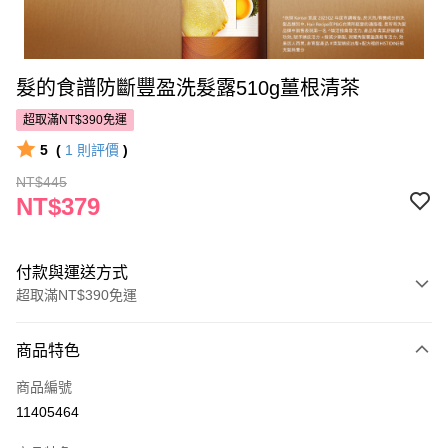
髮的食譜防斷豐盈洗髮露510g薑根清茶
超取滿NT$390免運
5
(
1
則評價
)
NT$445
NT$379
付款與運送方式
超取滿NT$390免運
付款方式
商品特色
POYA支付
商品編號
信用卡一次付款
11405464
超商取貨付款