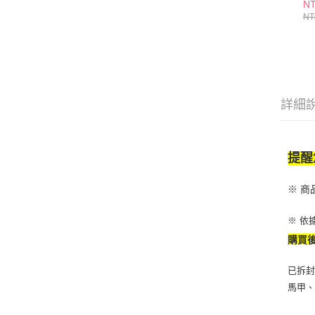
N
NT
詳細
提醒
※ 
※ 依
購買
已拆封
馬甲