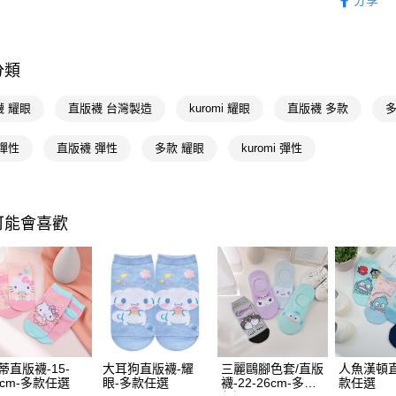
分享
授權主題
Google Pa
優質帽襪
AFTEE先
分類
相關說明
【關於「A
襪 耀眼
直版襪 台灣製造
kuromi 耀眼
直版襪 多款
多
即享券
AFTEE
便利好安
彈性
直版襪 彈性
多款 耀眼
kuromi 彈性
１．簡單
２．便利
運送方式
３．安心
全家取貨
【「AFT
可能會喜歡
每筆NT$6
１．於結帳
付」結帳
付款後全
２．訂單
３．收到繳
每筆NT$6
／ATM／
※ 請注意
萊爾富取
絡購買商品
先享後付
每筆NT$6
※ 交易是
蒂直版襪-15-
大耳狗直版襪-耀
三麗鷗腳色套/直版
人魚漢頓
是否繳費成
付款後萊
2cm-多款任選
眼-多款任選
襪-22-26cm-多款
款任選
付客戶支