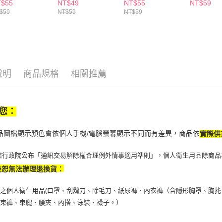
每筆NT$6
任選
T$55
NT$49
NT$55
NT$59
$59
NT$59
NT$59
【注意事
7-11取貨
１．透過由
交易，需
每筆NT$6
求債權轉
２．關於
付款後7-1
https://aft
每筆NT$6
３．未成
說明
商品規格
相關推薦
「AFTE
宅配(本島)
任。
４．使用「
每筆NT$1
即時審查
您：
結果請求
付款後寶雅
５．嚴禁
每筆NT$8
形，恩沛
商品圖檔顯示顏色會依個人手機/電腦螢幕顯示不同而有差異，商品依
實際供
動。
據行政院公布「通訊交易解除權合理例外情事適用準則」，個人衛生用品除商品
後恕無法辦理退換貨：
之個人衛生用品(口罩、刮鬍刀、除毛刀、紙尿褲、內衣褲（含隱形胸罩、胸扥
、束褲、束腿、腰夾、內搭、泳裝、襪子。）