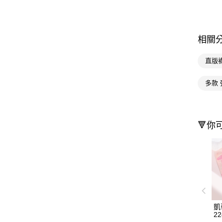
相關
直版
多款 
🔻你
凱
2