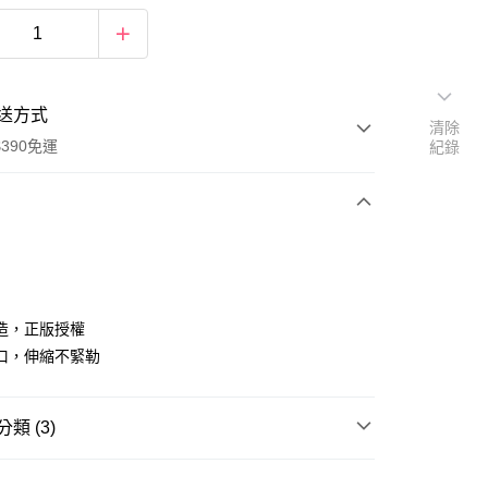
送方式
清除
390免運
紀錄
次付款
付款
造，正版授權
口，伸縮不緊勒
類 (3)
卡通授權襪
三麗鷗