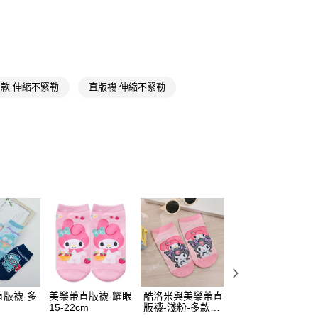
館
三麗鷗
y
兒童襪
童襪22-24cm
享後付
FTEE先享後付」】
款 伸縮不緊勒
直版襪 伸縮不緊勒
先享後付是「在收到商品之後才付款」的支付方式。 讓您購物簡單
心！
：不需註冊會員、不需綁卡、不需儲值。
：只要手機號碼，簡訊認證，即可結帳。
：先確認商品／服務後，再付款。
付款
EE先享後付」結帳流程】
5，滿NT$390(含以上)免運費
方式選擇「AFTEE先享後付」後，將跳轉至「AFTEE先享後
頁面，進行簡訊認證並確認金額後，即可完成結帳。
家取貨
成立數日內，您將收到繳費通知簡訊。
費通知簡訊後14天內，點擊此簡訊中的連結，可透過四大超商
5，滿NT$390(含以上)免運費
網路銀行／等多元方式進行付款，方視為交易完成。
：結帳手續完成當下不需立刻繳費，但若您需要取消訂單，請聯
貨付款
的店家。未經商家同意取消之訂單仍視為有效，需透過AFTEE
繳納相關費用。
5，滿NT$490(含以上)免運費
否成功請以「AFTEE先享後付 」之結帳頁面顯示為準，若有關於
直版襪-多
美樂蒂直版襪-耀眼
酷洛米與美樂蒂直
酷洛米直版襪-多
功／繳費後需取消欲退款等相關疑問，請聯繫「AFTEE先享後
爾富取貨
15-22cm
版襪-淺粉-多款任
多尺寸任選
援中心」
https://netprotections.freshdesk.com/support/home