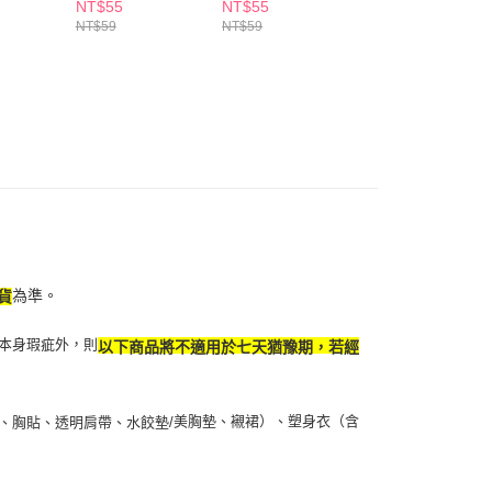
5，滿NT$490(含以上)免運費
選
NT$55
NT$55
NT$55
NT$59
NT$59
NT$59
項】
付款
恩沛科技股份有限公司提供之「AFTEE先享後付」服務完成之
依本服務之必要範圍內提供個人資料，並將交易相關給付款項請
5，滿NT$490(含以上)免運費
讓予恩沛科技股份有限公司。
個人資料處理事宜，請瀏覽以下網址：
1取貨
ee.tw/terms/#terms3
5，滿NT$490(含以上)免運費
年的使用者請事先徵得法定代理人或監護人之同意方可使用
E先享後付」，若未經同意申辦者引起之損失，本公司不負相關責
AFTEE先享後付」時，將依據個別帳號之用戶狀況，依本公司
00，滿NT$790(含以上)免運費
核予不同之上限額度；若仍有額度不足之情形，本公司將視審查
用戶進行身份認證。
門市自取(由倉庫統一出貨)
一人註冊多個帳號或使用他人資訊註冊。若發現惡意使用之情
0，滿NT$290(含以上)免運費
科技股份有限公司將有權停止該用戶之使用額度並採取法律行
為準。
貨
本身瑕疵外，則
以下商品將不適用於七天猶豫期，若經
美胸墊、襯裙）、塑身衣（含
、胸貼、透明肩帶、水餃墊/