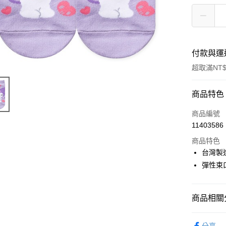
付款與運
超取滿NT$
付款方式
商品特色
POYA支付
商品編號
11403586
信用卡一
商品特色
超商取貨
台灣製
彈性束
LINE Pay
Apple Pay
商品相關分
街口支付
優質帽襪
悠遊付