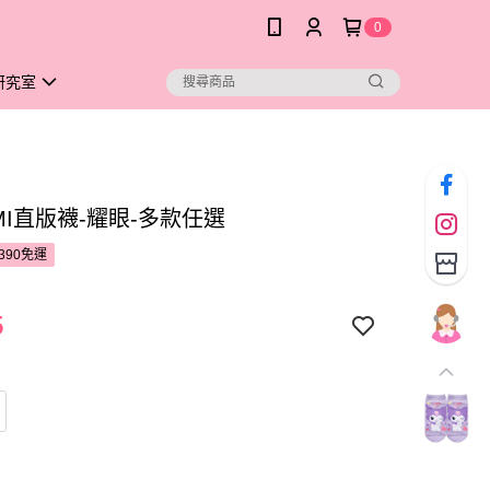
0
研究室
MI直版襪-耀眼-多款任選
390免運
5