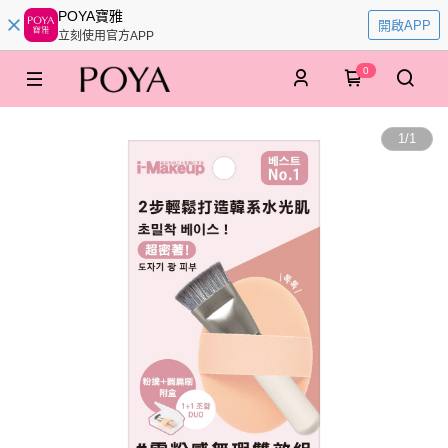
POYA寶雅
開啟APP
立刻使用官方APP
0
1
/
1