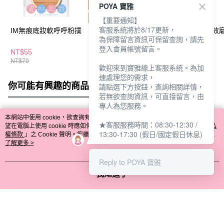
POYA 寶雅
【重要通知】
客服系統將於8/17更新，
IM無痕底妝軟呼呼粉撲
IM多功能雙效美甲鋼推
IM專業美甲雙效
為保障留言資訊可保留查詢，請先
1入
登入會員帳號留言。
NT$55
NT$59
NT$19
NT$79
NT$79
歡迎來到寶雅線上客服系統。為加
速處理您的需求，
你可能有興趣的商品
全站排行
請點選下方按鈕，查詢相關詳情，
若無欲查詢資訊，可直接留言，由
專人為您服務。
本網站中使用 cookie，欲查詢有關本網站使用 cookie 方式之詳情，及若您不希
★客服服務時間：08:30-12:30 /
熱門標籤
望在電腦上使用 cookie 時應如何變更電腦的 cookie 設定，請參閱本網站「
隱私
13:30-17:30 (假日/國定假日休息)
權條款
」之 Cookie 聲明。您繼續使用本網站即表示您同意本公司得按本網站使
用條款之 Cookie 聲明使用 cookie。
了解更多 >
Reply to POYA 寶雅
我知道了