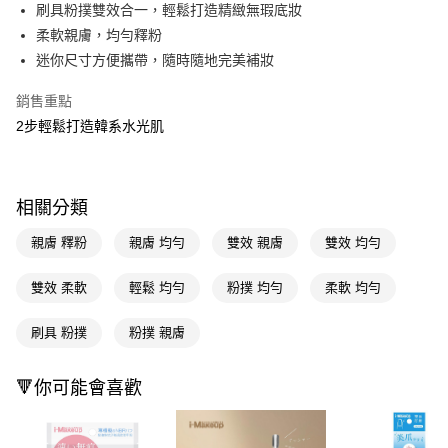
LINE Pay
刷具粉撲雙效合一，輕鬆打造精緻無瑕底妝
柔軟親膚，均勻釋粉
Apple Pay
迷你尺寸方便攜帶，隨時隨地完美補妝
街口支付
銷售重點
悠遊付
2步輕鬆打造韓系水光肌
Google Pay
AFTEE先享後付
相關分類
相關說明
【關於「AFTEE先享後付」】
親膚 釋粉
親膚 均勻
雙效 親膚
雙效 均勻
即享券
AFTEE先享後付是「在收到商品之後才付款」的支付方式。 讓您購物簡單
便利好安心！
雙效 柔軟
輕鬆 均勻
粉撲 均勻
柔軟 均勻
１．簡單：不需註冊會員、不需綁卡、不需儲值。
運送方式
２．便利：只要手機號碼，簡訊認證，即可結帳。
３．安心：先確認商品／服務後，再付款。
刷具 粉撲
粉撲 親膚
全家取貨付款
每筆NT$65，滿NT$390(含以上)免運費
【「AFTEE先享後付」結帳流程】
１．於結帳方式選擇「AFTEE先享後付」後，將跳轉至「AFTEE先享後付」
🔻你可能會喜歡
付款後全家取貨
結帳頁面，進行簡訊認證並確認金額後，即可完成結帳。
２．訂單成立數日內，您將收到繳費通知簡訊。
每筆NT$65，滿NT$390(含以上)免運費
３．收到繳費通知簡訊後14天內，點擊此簡訊中的連結，可透過四大超商／