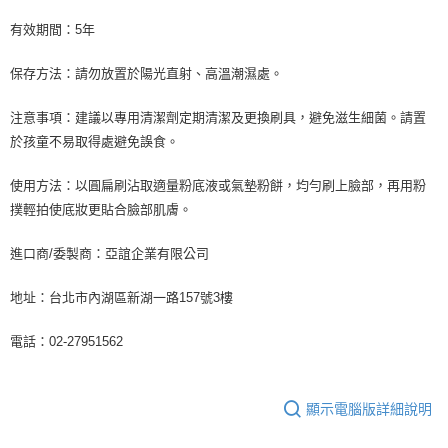
有效期間：5年
保存方法：請勿放置於陽光直射、高溫潮濕處。
注意事項：建議以專用清潔劑定期清潔及更換刷具，避免滋生細菌。請置
於孩童不易取得處避免誤食。
使用方法：以圓扁刷沾取適量粉底液或氣墊粉餅，均勻刷上臉部，再用粉
撲輕拍使底妝更貼合臉部肌膚。
進口商/委製商：亞誼企業有限公司
地址：台北市內湖區新湖一路157號3樓
電話：02-27951562
顯示電腦版詳細說明