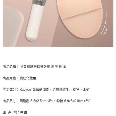
商品名稱：IM零粉感無瑕雙效組-刷子 粉撲
商品用途：輔助化妝用
主要成分：Rubycell聚氨酯海綿、合成纖維毛、鋁管、木頭
商品尺寸：圓扁刷-8.5x2.5cm±3%、粉撲-6.9x5x0.8cm±3%
原 產 地：中國