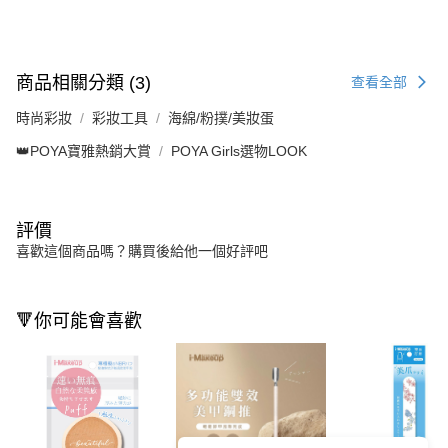
商品相關分類 (3)
查看全部
時尚彩妝
彩妝工具
海綿/粉撲/美妝蛋
👑POYA寶雅熱銷大賞
POYA Girls選物LOOK
評價
喜歡這個商品嗎？購買後給他一個好評吧
🔻你可能會喜歡