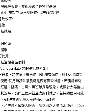
噴霧技術
y
崩解彩粧表層，立即滲透至粧容最基底
享後付
孔中的底粧! 防水型眼粧也能輕鬆卸淨!
極致效率!
FTEE先享後付」】
乳化
先享後付是「在收到商品之後才付款」的支付方式。 讓您購物簡單
卸粧體驗
心！
：不需註冊會員、不需綁卡、不需儲值。
：只要手機號碼，簡訊認證，即可結帳。
與細節處
：先確認商品／服務後，再付款。
超潔淨
付款
EE先享後付」結帳流程】
可使用!
5，滿NT$390(含以上)免運費
方式選擇「AFTEE先享後付」後，將跳轉至「AFTEE先享後
卸粧油類產品限制
頁面，進行簡訊認證並確認金額後，即可完成結帳。
家取貨
成立數日內，您將收到繳費通知簡訊。
yanoacrylate 類的睫毛黏著劑上
費通知簡訊後14天內，點擊此簡訊中的連結，可透過四大超商
5，滿NT$390(含以上)免運費
眼鏡者，請先摘下後再使用•肌膚有傷口、紅腫及濕疹等
網路銀行／等多元方式進行付款，方視為交易完成。
勿使用•使用時請注意肌膚是否有異常狀態。若肌膚有刺
：結帳手續完成當下不需立刻繳費，但若您需要取消訂單，請聯
貨付款
的店家。未經商家同意取消之訂單仍視為有效，需透過AFTEE
、紅腫、發癢、白斑、黑班等異常現象，或照射太陽後出
繳納相關費用。
5，滿NT$490(含以上)免運費
適狀況時，請停止使用並至皮膚科就診。若持續使用可能
否成功請以「AFTEE先享後付 」之結帳頁面顯示為準，若有關於
功／繳費後需取消欲退款等相關疑問，請聯繫「AFTEE先享後
爾富取貨
。•請注意避免吸入液體•使用時請避
援中心」
https://netprotections.freshdesk.com/support/home
中，若液體不慎誤入眼內，請立即以大量清水沖淨；若仍
5，滿NT$490(含以上)免運費