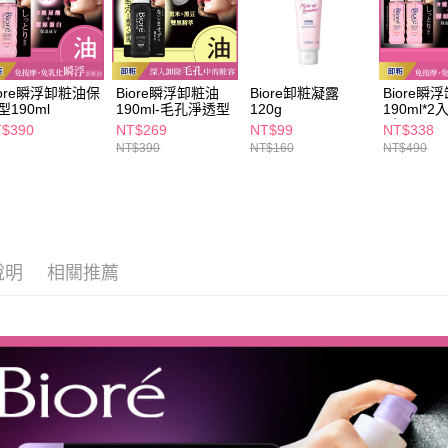
iore瞬浮卸粧油保
Biore瞬浮卸粧油
Biore卸粧凝露
Biore瞬
型190ml
190ml-毛孔淨透型
120g
190ml*
型
$390
NT$269
NT$99
NT$338
NT$390
NT$160
NT$490
說明
相關推薦