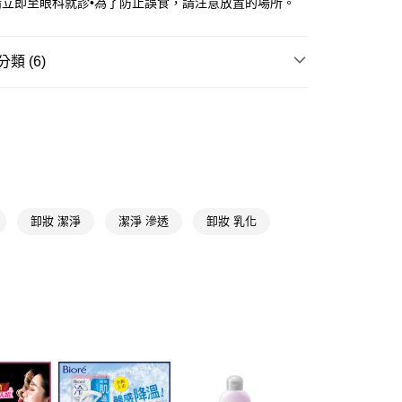
請立即至眼科就診•為了防止誤食，請注意放置的場所。
項】
付款
恩沛科技股份有限公司提供之「AFTEE先享後付」服務完成之
依本服務之必要範圍內提供個人資料，並將交易相關給付款項請
5，滿NT$490(含以上)免運費
讓予恩沛科技股份有限公司。
類 (6)
個人資料處理事宜，請瀏覽以下網址：
1取貨
ee.tw/terms/#terms3
臉部卸妝
卸妝乳/油/膏
5，滿NT$490(含以上)免運費
年的使用者請事先徵得法定代理人或監護人之同意方可使用
E先享後付」，若未經同意申辦者引起之損失，本公司不負相關責
Biore蜜妮
AFTEE先享後付」時，將依據個別帳號之用戶狀況，依本公司
00，滿NT$790(含以上)免運費
★品牌精選
蜜妮 Biore
核予不同之上限額度；若仍有額度不足之情形，本公司將視審查
用戶進行身份認證。
臉部清潔/卸妝
卸妝乳/油/膏
門市自取(由倉庫統一出貨)
一人註冊多個帳號或使用他人資訊註冊。若發現惡意使用之情
0，滿NT$290(含以上)免運費
📢
科技股份有限公司將有權停止該用戶之使用額度並採取法律行
👻鬼迷心竅購物祭 08/05-09/01
滿額享10倍點
卸妝 潔淨
潔淨 滲透
卸妝 乳化
📢
👻鬼迷心竅購物祭 08/05-09/01
整潔控的沁夏