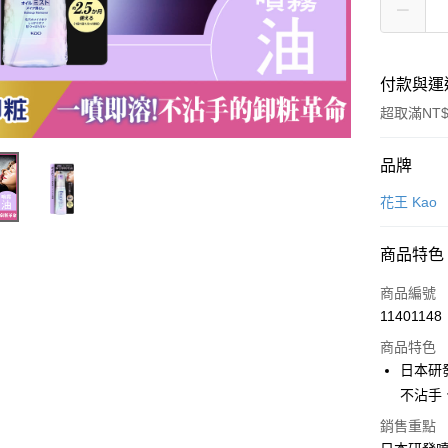
付款與運
超取滿NT$
付款方式
品牌
POYA支付
花王 Kao
信用卡一
商品特色
超商取貨
商品編號
LINE Pay
11401148
商品特色
Apple Pay
日本研
街口支付
不沾手
悠遊付
銷售重點