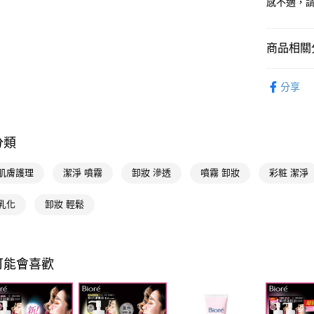
感不適，
【注意事
7-11取貨
１．透過由
交易，需
每筆NT$6
求債權轉
商品相關分
２．關於
付款後7-1
https://aft
臉部保養
每筆NT$6
３．未成
分享
「AFTE
花王 Kao
宅配(本島)
任。
４．使用「
每筆NT$1
臉部保養
即時審查
分類
結果請求
個人清潔
付款後寶雅
５．嚴禁
每筆NT$8
📢主題活動
形，恩沛
 肌膚護理
潔淨 噴霧
卸妝 滲透
噴霧 卸妝
彩粧 潔淨
動。
數回饋
乳化
卸妝 輕鬆
📢主題活動
煥新
可能會喜歡