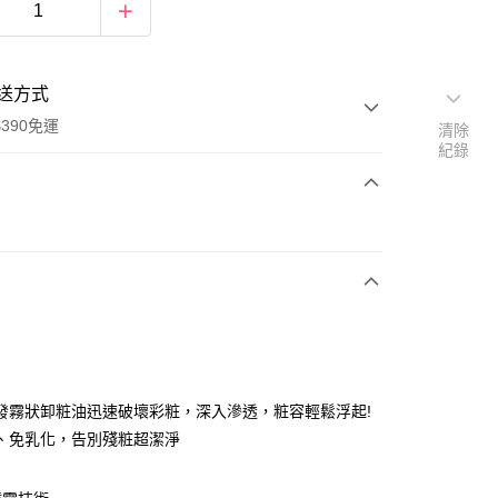
送方式
390免運
清除
紀錄
次付款
付款
發霧狀卸粧油迅速破壞彩粧，深入滲透，粧容輕鬆浮起!
、免乳化，告別殘粧超潔淨