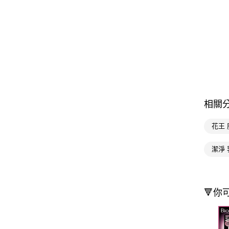
相關
花王
潔淨 
🔻你