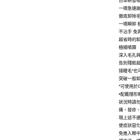
日本研發
Google Pa
一噴急速
AFTEE先
徹底卸除毛
相關說明
一噴瞬卸 
【關於「A
不沾手 免
即享券
AFTEE
超省時的
便利好安
１．簡單
極細噴霧
２．便利
運送方式
深入毛孔
３．安心
告別殘粧
全家取貨
【「AFT
接睫毛*也
每筆NT$6
１．於結帳
突破一般
付」結帳
付款後全
２．訂單
*可使用於C
３．收到繳
每筆NT$6
•配戴隱形
／ATM／
狀況時請
※ 請注意
萊爾富取
絡購買商品
痛、發疹
先享後付
每筆NT$6
現上述不
※ 交易是
是否繳費成
付款後萊
使症狀惡化
付客戶支
免進入眼
每筆NT$6