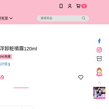
0
研究室
e瞬浮卸粧噴霧120ml
390免運
則評價
)
69