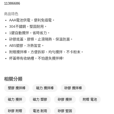
信用卡一次付款
11386686
LINE Pay
商品特色
Apple Pay
AAA電池供電，便利免插電。
304不鏽鋼，堅固耐用。
街口支付
1鍵自動攪拌，省時省力。
悠遊付
矽膠底蓋、膠條，止滑隔熱、保溫防漏。
ABS塑膠，冷熱皆宜。
Google Pay
附贈攪拌棒，方便拆卸、均勻攪拌、不卡粉末。
AFTEE先享後付
杯蓋帶有收納槽，不怕遺失攪拌棒!
相關說明
【關於「AFTEE先享後付」】
AFTEE先享後付是「在收到商品之後才付款」的支付方式。 讓您購物簡單
運送方式
便利好安心！
相關分類
１．簡單：不需註冊會員、不需綁卡、不需儲值。
宅配(廠商直送🚚)
２．便利：只要手機號碼，簡訊認證，即可結帳。
塑膠 攪拌棒
磁力 攪拌棒
矽膠 攪拌棒
每筆NT$100，滿NT$590(含以上)免運費
３．安心：先確認商品／服務後，再付款。
磁力 攪拌
磁力 塑膠
矽膠 攪拌
附贈 電池
【「AFTEE先享後付」結帳流程】
１．於結帳方式選擇「AFTEE先享後付」後，將跳轉至「AFTEE先享後付」
結帳頁面，進行簡訊認證並確認金額後，即可完成結帳。
矽膠 附贈
電池 耐用
矽膠 堅固