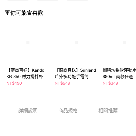
２．訂單成立數日內，您將收到繳費通知簡訊。
３．收到繳費通知簡訊後14天內，點擊此簡訊中的連結，可透過四大超商／
ATM／網路銀行／等多元方式進行付款，方視為交易完成。
🔻你可能會喜歡
※ 請注意：結帳手續完成當下不需立刻繳費，但若您需要取消訂單，請聯絡
購買商品的店家。未經商家同意取消之訂單仍視為有效，需透過AFTEE先享
後付繳納相關費用。
※ 交易是否成功請以「AFTEE先享後付 」之結帳頁面顯示為準，若有關於
是否繳費成功／繳費後需取消欲退款等相關疑問，請聯繫「AFTEE先享後付
客戶支援中心」
https://netprotections.freshdesk.com/support/home
【注意事項】
１．透過由恩沛科技股份有限公司提供之「AFTEE先享後付」服務完成之交
易，需依本服務之必要範圍內提供個人資料，並將交易相關給付款項請求債
【廠商直送】Kando
【廠商直送】Sunland
御膳坊暢飲運動
權轉讓予恩沛科技股份有限公司。
KB-350 磁力攪拌杯
戶外多功能手電筒
880ml-兩款任選
２．關於個人資料處理事宜，請瀏覽以下網址：
https://aftee.tw/terms/#terms3
350ml-多款任選
2500mAh-橘
NT$490
NT$549
NT$349
３．未成年的使用者請事先徵得法定代理人或監護人之同意方可使用
「AFTEE先享後付」，若未經同意申辦者引起之損失，本公司不負相關責
任。
４．使用「AFTEE先享後付」時，將依據個別帳號之用戶狀況，依本公司即
時審查核予不同之上限額度；若仍有額度不足之情形，本公司將視審查結果
詳細說明
商品規格
相關推薦
請求用戶進行身份認證。
５．嚴禁一人註冊多個帳號或使用他人資訊註冊。若發現惡意使用之情形，
恩沛科技股份有限公司將有權停止該用戶之使用額度並採取法律行動。