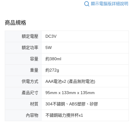
顯示電腦版詳細說明
商品規格
額定電壓
DC3V
額定功率
5W
容量
約380ml
重量
約272g
供電方式
AAA電池x2 (產品無附電池)
產品尺寸
95mm x 133mm x 135mm
材質
304不鏽鋼、ABS塑膠、矽膠
內容物
不鏽鋼磁力攪拌杯x1