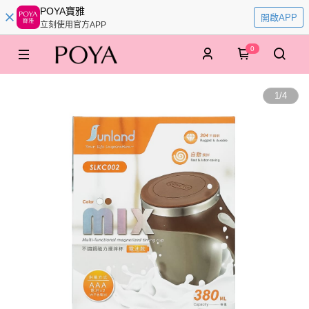
POYA寶雅
開啟APP
立刻使用官方APP
0
1
/
4