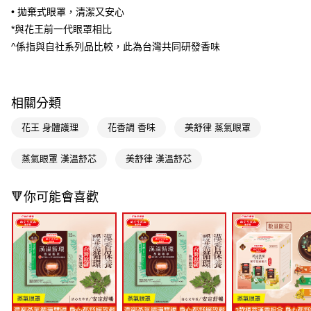
３．收到繳費通知簡訊後14天內，點擊此簡訊中的連結，可透過四大超商／
• 拋棄式眼罩，清潔又安心
ATM／網路銀行／等多元方式進行付款，方視為交易完成。
萊爾富取貨付款
*與花王前一代眼罩相比
※ 請注意：結帳手續完成當下不需立刻繳費，但若您需要取消訂單，請聯絡
每筆NT$65，滿NT$490(含以上)免運費
購買商品的店家。未經商家同意取消之訂單仍視為有效，需透過AFTEE先享
^係指與自社系列品比較，此為台灣共同研發香味
後付繳納相關費用。
付款後萊爾富取貨
※ 交易是否成功請以「AFTEE先享後付 」之結帳頁面顯示為準，若有關於
是否繳費成功／繳費後需取消欲退款等相關疑問，請聯繫「AFTEE先享後付
每筆NT$65，滿NT$490(含以上)免運費
客戶支援中心」
https://netprotections.freshdesk.com/support/home
相關分類
7-11取貨付款
【注意事項】
花王 身體護理
花香調 香味
美舒律 蒸氣眼罩
１．透過由恩沛科技股份有限公司提供之「AFTEE先享後付」服務完成之交
每筆NT$65，滿NT$490(含以上)免運費
易，需依本服務之必要範圍內提供個人資料，並將交易相關給付款項請求債
權轉讓予恩沛科技股份有限公司。
付款後7-11取貨
蒸氣眼罩 漢溫舒芯
美舒律 漢溫舒芯
２．關於個人資料處理事宜，請瀏覽以下網址：
每筆NT$65，滿NT$490(含以上)免運費
https://aftee.tw/terms/#terms3
３．未成年的使用者請事先徵得法定代理人或監護人之同意方可使用
🔻你可能會喜歡
宅配(本島)
「AFTEE先享後付」，若未經同意申辦者引起之損失，本公司不負相關責
任。
每筆NT$100，滿NT$790(含以上)免運費
４．使用「AFTEE先享後付」時，將依據個別帳號之用戶狀況，依本公司即
時審查核予不同之上限額度；若仍有額度不足之情形，本公司將視審查結果
付款後寶雅門市自取(由倉庫統一出貨)
請求用戶進行身份認證。
每筆NT$80，滿NT$290(含以上)免運費
５．嚴禁一人註冊多個帳號或使用他人資訊註冊。若發現惡意使用之情形，
恩沛科技股份有限公司將有權停止該用戶之使用額度並採取法律行動。