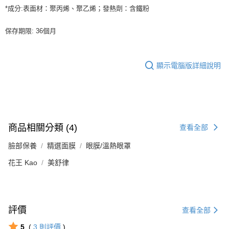
*成分:表面材：聚丙烯、聚乙烯；發熱劑：含鐵粉
保存期限: 36個月
顯示電腦版詳細說明
商品相關分類 (4)
查看全部
臉部保養
精選面膜
眼膜/溫熱眼罩
花王 Kao
美舒律
評價
查看全部
5
(
3
則評價
)