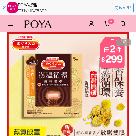
POYA寶雅
開啟APP
立刻使用官方APP
0
1
/
3