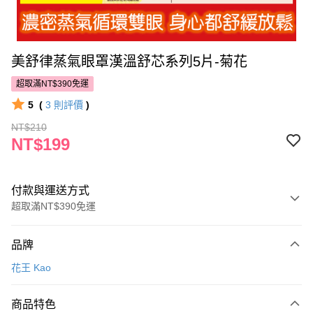
美舒律蒸氣眼罩漢溫舒芯系列5片-菊花
超取滿NT$390免運
5
(
3
則評價
)
NT$210
NT$199
付款與運送方式
超取滿NT$390免運
付款方式
品牌
POYA支付
花王 Kao
信用卡一次付款
商品特色
超商取貨付款