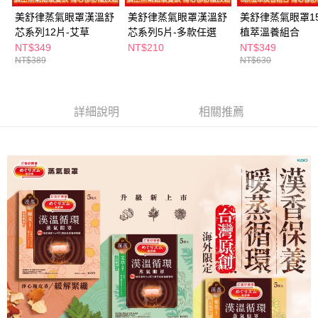
美舒律蒸氣眼罩漢溫舒
美舒律蒸氣眼罩漢溫舒
美舒律蒸氣眼罩15
芯系列12片-艾草
芯系列5片-多款任選
植萃溫養組合
NT$349
NT$210
NT$349
NT$389
NT$630
詳細說明
相關推薦