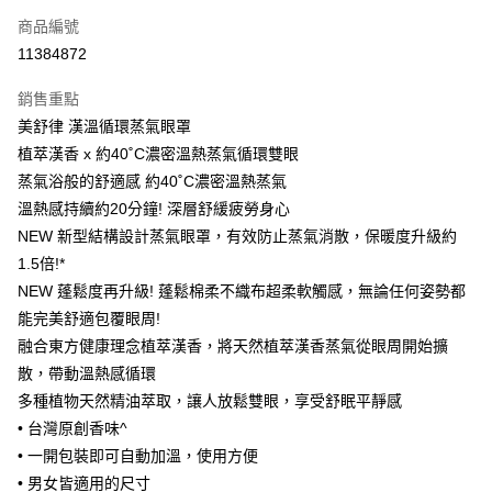
商品編號
LINE Pay
11384872
Apple Pay
銷售重點
街口支付
美舒律 漢溫循環蒸氣眼罩
悠遊付
植萃漢香 x 約40˚C濃密溫熱蒸氣循環雙眼
蒸氣浴般的舒適感 約40˚C濃密溫熱蒸氣
Google Pay
溫熱感持續約20分鐘! 深層舒緩疲勞身心
AFTEE先享後付
NEW 新型結構設計蒸氣眼罩，有效防止蒸氣消散，保暖度升級約
相關說明
1.5倍!*
【關於「AFTEE先享後付」】
NEW 蓬鬆度再升級! 蓬鬆棉柔不織布超柔軟觸感，無論任何姿勢都
即享券
AFTEE先享後付是「在收到商品之後才付款」的支付方式。 讓您購物簡單
能完美舒適包覆眼周!
便利好安心！
１．簡單：不需註冊會員、不需綁卡、不需儲值。
融合東方健康理念植萃漢香，將天然植萃漢香蒸氣從眼周開始擴
運送方式
２．便利：只要手機號碼，簡訊認證，即可結帳。
散，帶動溫熱感循環
３．安心：先確認商品／服務後，再付款。
全家取貨付款
多種植物天然精油萃取，讓人放鬆雙眼，享受舒眠平靜感
每筆NT$65，滿NT$390(含以上)免運費
【「AFTEE先享後付」結帳流程】
• 台灣原創香味^
１．於結帳方式選擇「AFTEE先享後付」後，將跳轉至「AFTEE先享後付」
• 一開包裝即可自動加溫，使用方便
付款後全家取貨
結帳頁面，進行簡訊認證並確認金額後，即可完成結帳。
２．訂單成立數日內，您將收到繳費通知簡訊。
• 男女皆適用的尺寸
每筆NT$65，滿NT$390(含以上)免運費