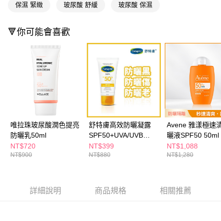
ATM／網路銀行／等多元方式進行付款，方視為交易完成。
保濕 緊緻
玻尿酸 舒緩
玻尿酸 保濕
萊爾富取貨付款
※ 請注意：結帳手續完成當下不需立刻繳費，但若您需要取消訂單，請聯絡
每筆NT$65，滿NT$490(含以上)免運費
購買商品的店家。未經商家同意取消之訂單仍視為有效，需透過AFTEE先享
後付繳納相關費用。
🔻你可能會喜歡
付款後萊爾富取貨
※ 交易是否成功請以「AFTEE先享後付 」之結帳頁面顯示為準，若有關於
是否繳費成功／繳費後需取消欲退款等相關疑問，請聯繫「AFTEE先享後付
每筆NT$65，滿NT$490(含以上)免運費
客戶支援中心」
https://netprotections.freshdesk.com/support/home
7-11取貨付款
【注意事項】
１．透過由恩沛科技股份有限公司提供之「AFTEE先享後付」服務完成之交
每筆NT$65，滿NT$490(含以上)免運費
易，需依本服務之必要範圍內提供個人資料，並將交易相關給付款項請求債
權轉讓予恩沛科技股份有限公司。
付款後7-11取貨
２．關於個人資料處理事宜，請瀏覽以下網址：
每筆NT$65，滿NT$490(含以上)免運費
https://aftee.tw/terms/#terms3
唯拉珠玻尿酸潤色提亮
舒特膚高效防曬凝露
Avene 雅漾極速
３．未成年的使用者請事先徵得法定代理人或監護人之同意方可使用
宅配(本島)
防曬乳50ml
SPF50+UVA/UVB
曬液SPF50 50ml
「AFTEE先享後付」，若未經同意申辦者引起之損失，本公司不負相關責
任。
50ml
NT$720
NT$399
NT$1,088
每筆NT$100，滿NT$790(含以上)免運費
４．使用「AFTEE先享後付」時，將依據個別帳號之用戶狀況，依本公司即
NT$900
NT$880
NT$1,280
時審查核予不同之上限額度；若仍有額度不足之情形，本公司將視審查結果
付款後寶雅門市自取(由倉庫統一出貨)
請求用戶進行身份認證。
每筆NT$80，滿NT$290(含以上)免運費
５．嚴禁一人註冊多個帳號或使用他人資訊註冊。若發現惡意使用之情形，
恩沛科技股份有限公司將有權停止該用戶之使用額度並採取法律行動。
詳細說明
商品規格
相關推薦