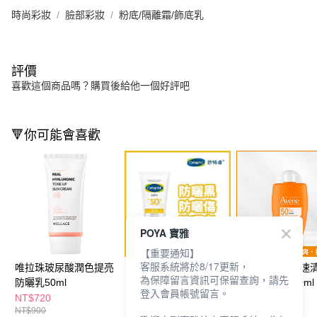
時尚彩妝
臉部彩妝
粉底/隔離霜/飾底乳
評價
喜歡這個商品嗎？購買後給他一個好評吧
🔻你可能會喜歡
POYA 寶雅
【重要通知】
客服系統將於8/17更新，
唯拉珠玻尿酸潤色提亮
舒特膚高效防曬凝露
Avene 雅漾極速
為保障留言資訊可保留查詢，請先
防曬乳50ml
SPF50+UVA/UVB
曬液SPF50 50ml
登入會員帳號留言。
50ml
NT$720
NT$399
NT$1,088
NT$900
NT$880
NT$1,280