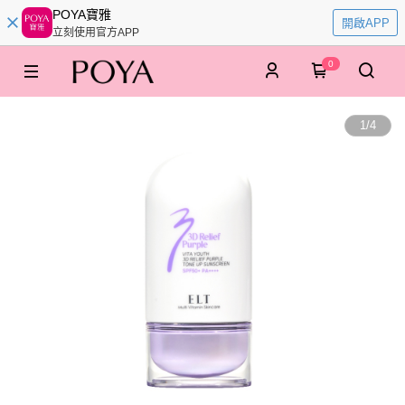
POYA寶雅
開啟APP
立刻使用官方APP
0
1
/
4