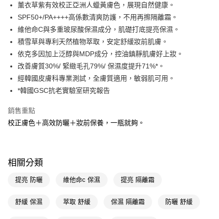
LINE Pay
薰衣草紫有效校正亞洲人蠟黃膚色，展現自然健康。
SPF50+/PA++++高係數清爽防護，不用再擦隔離霜。
Apple Pay
維他命C與多重玻尿酸保濕成分，肌礎打底提亮保濕。
街口支付
積雪草與專利天然植物萃取，安定舒緩妝前肌膚。
依克多因加上泛醇與MDP成分，控油鎮靜肌膚好上妝。
悠遊付
改善膚質30%/ 緊緻毛孔79%/ 保濕度提升71%*。
Google Pay
經韓國皮膚科專業測試，全膚質適用，敏弱肌可用。
*韓國GSC抗老實驗室研究報告
AFTEE先享後付
相關說明
銷售重點
【關於「AFTEE先享後付」】
校正膚色＋高效防曬＋妝前保養，一瓶就夠。
即享券
AFTEE先享後付是「在收到商品之後才付款」的支付方式。 讓您購物簡單
便利好安心！
１．簡單：不需註冊會員、不需綁卡、不需儲值。
運送方式
２．便利：只要手機號碼，簡訊認證，即可結帳。
３．安心：先確認商品／服務後，再付款。
相關分類
全家取貨付款
每筆NT$65，滿NT$390(含以上)免運費
【「AFTEE先享後付」結帳流程】
提亮 防曬
維他命c 保濕
提亮 隔離霜
１．於結帳方式選擇「AFTEE先享後付」後，將跳轉至「AFTEE先享後付」
付款後全家取貨
結帳頁面，進行簡訊認證並確認金額後，即可完成結帳。
舒緩 保濕
萃取 舒緩
保濕 隔離霜
防曬 舒緩
２．訂單成立數日內，您將收到繳費通知簡訊。
每筆NT$65，滿NT$390(含以上)免運費
３．收到繳費通知簡訊後14天內，點擊此簡訊中的連結，可透過四大超商／