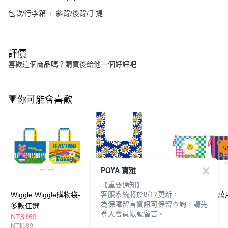
包款/行李箱
斜背/後背/手提
評價
喜歡這個商品嗎？購買後給他一個好評吧
🔻你可能會喜歡
POYA 寶雅
【重要通知】
客服系統將於8/17更新，
Wiggle Wiggle購物袋-
Wiggle Wiggle背心購
Wiggle Wiggle
為保障留言資訊可保留查詢，請先
多款任選
物袋-多款任選
納包-多款任選
登入會員帳號留言。
NT$169
NT$189
NT$119
NT$189
NT$209
NT$139