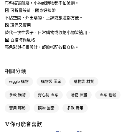
付款後全家取貨
結帳頁面，進行簡訊認證並確認金額後，即可完成結帳。
布料結實耐磨，小物或購物都不怕破損。
２．訂單成立數日內，您將收到繳費通知簡訊。
每筆NT$65，滿NT$390(含以上)免運費
4️⃣ 可折疊設計，隨身好攜帶
３．收到繳費通知簡訊後14天內，點擊此簡訊中的連結，可透過四大超商／
不佔空間，外出購物、上課或旅遊都方便。
ATM／網路銀行／等多元方式進行付款，方視為交易完成。
萊爾富取貨付款
※ 請注意：結帳手續完成當下不需立刻繳費，但若您需要取消訂單，請聯絡
5️⃣ 環保又實用
每筆NT$65，滿NT$490(含以上)免運費
購買商品的店家。未經商家同意取消之訂單仍視為有效，需透過AFTEE先享
替代一次性袋子，日常購物或收納小物皆適用。
後付繳納相關費用。
付款後萊爾富取貨
6️⃣ 百搭時尚風格
※ 交易是否成功請以「AFTEE先享後付 」之結帳頁面顯示為準，若有關於
是否繳費成功／繳費後需取消欲退款等相關疑問，請聯繫「AFTEE先享後付
亮色彩與插畫設計，輕鬆搭配各種穿搭。
每筆NT$65，滿NT$490(含以上)免運費
客戶支援中心」
https://netprotections.freshdesk.com/support/home
7-11取貨付款
【注意事項】
１．透過由恩沛科技股份有限公司提供之「AFTEE先享後付」服務完成之交
每筆NT$65，滿NT$490(含以上)免運費
相關分類
易，需依本服務之必要範圍內提供個人資料，並將交易相關給付款項請求債
權轉讓予恩沛科技股份有限公司。
付款後7-11取貨
wiggle 購物
購物袋 圖案
購物袋 材質
２．關於個人資料處理事宜，請瀏覽以下網址：
每筆NT$65，滿NT$490(含以上)免運費
https://aftee.tw/terms/#terms3
３．未成年的使用者請事先徵得法定代理人或監護人之同意方可使用
多款 購物
好心情 圖案
購物 插畫
圖案 輕鬆
宅配(本島)
「AFTEE先享後付」，若未經同意申辦者引起之損失，本公司不負相關責
任。
每筆NT$100，滿NT$790(含以上)免運費
實用 輕鬆
購物 圖案
多款 實用
４．使用「AFTEE先享後付」時，將依據個別帳號之用戶狀況，依本公司即
時審查核予不同之上限額度；若仍有額度不足之情形，本公司將視審查結果
付款後寶雅門市自取(由倉庫統一出貨)
請求用戶進行身份認證。
每筆NT$80，滿NT$290(含以上)免運費
🔻你可能會喜歡
５．嚴禁一人註冊多個帳號或使用他人資訊註冊。若發現惡意使用之情形，
恩沛科技股份有限公司將有權停止該用戶之使用額度並採取法律行動。