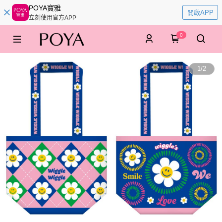
POYA寶雅
開啟APP
立刻使用官方APP
0
1
/
2