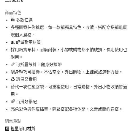
11380278
超商取貨付款
商品特色
LINE Pay
🛍 多款任選
多種圖案任你挑選，每一款都獨具特色，收藏、搭配穿搭都能展
Apple Pay
現個人風格。
街口支付
🧵 輕量耐用材質
採用結實布料，耐磨耐裝，小物或購物都不怕破損，長期使用也
悠遊付
耐用。
Google Pay
📏 可折疊設計，隨身好攜帶
袋身輕巧可摺疊，不佔空間，外出購物、上課或旅遊都方便。
AFTEE先享後付
♻️ 環保又實用
相關說明
替代一次性塑膠袋，可重複使用，日常購物、外出小物收納皆適
【關於「AFTEE先享後付」】
即享券
AFTEE先享後付是「在收到商品之後才付款」的支付方式。 讓您購物簡單
用。
便利好安心！
🌈 百搭好搭配
１．簡單：不需註冊會員、不需綁卡、不需儲值。
運送方式
２．便利：只要手機號碼，簡訊認證，即可結帳。
亮色彩色與俏皮插畫，輕鬆搭配各種休閒、文青或簡約穿搭。
３．安心：先確認商品／服務後，再付款。
全家取貨付款
銷售重點
每筆NT$65，滿NT$390(含以上)免運費
【「AFTEE先享後付」結帳流程】
3️⃣ 輕量耐用材質
１．於結帳方式選擇「AFTEE先享後付」後，將跳轉至「AFTEE先享後付」