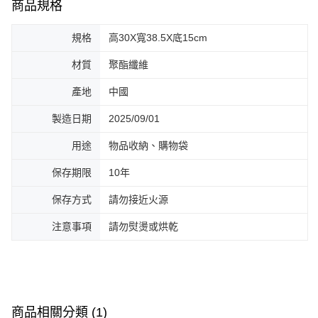
商品規格
規格
高30X寬38.5X底15cm
材質
聚酯纖維
產地
中國
製造日期
2025/09/01
用途
物品收納、購物袋
保存期限
10年
保存方式
請勿接近火源
注意事項
請勿熨燙或烘乾
商品相關分類 (1)