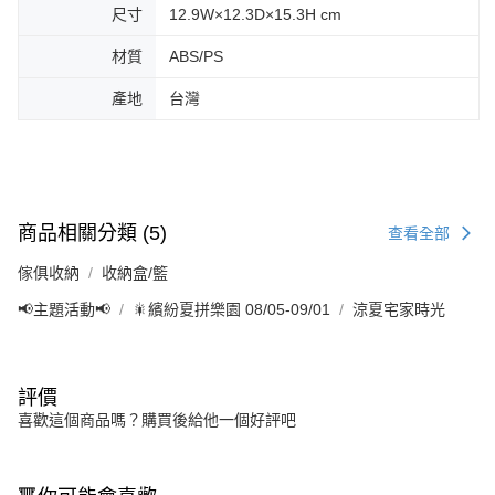
尺寸
12.9W×12.3D×15.3H cm
材質
ABS/PS
產地
台灣
商品相關分類 (5)
查看全部
傢俱收納
收納盒/籃
📢主題活動📢
🎇繽紛夏拼樂園 08/05-09/01
涼夏宅家時光
評價
喜歡這個商品嗎？購買後給他一個好評吧