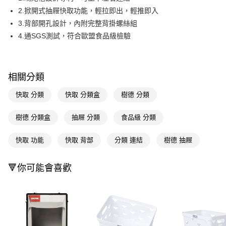
2.掀開式抽屜快取功能，輕拉即出，輕推即入
Apple Pay
3.背部開孔設計，內附完整背掛螺絲組
街口支付
4.通SGS測試，符合歐盟食品級檢驗
悠遊付
Google Pay
相關分類
AFTEE先享後付
快取 分類
快取 分類盒
樹德 分類
相關說明
【關於「AFTEE先享後付」】
樹德 分類盒
抽屜 分類
食品級 分類
即享券
AFTEE先享後付是「在收到商品之後才付款」的支付方式。 讓您購物簡單
便利好安心！
１．簡單：不需註冊會員、不需綁卡、不需儲值。
快取 功能
快取 背部
分類 連結
樹德 抽屜
運送方式
２．便利：只要手機號碼，簡訊認證，即可結帳。
３．安心：先確認商品／服務後，再付款。
全家取貨付款
🔻你可能會喜歡
每筆NT$65，滿NT$390(含以上)免運費
【「AFTEE先享後付」結帳流程】
１．於結帳方式選擇「AFTEE先享後付」後，將跳轉至「AFTEE先享後付」
付款後全家取貨
結帳頁面，進行簡訊認證並確認金額後，即可完成結帳。
２．訂單成立數日內，您將收到繳費通知簡訊。
每筆NT$65，滿NT$390(含以上)免運費
３．收到繳費通知簡訊後14天內，點擊此簡訊中的連結，可透過四大超商／
ATM／網路銀行／等多元方式進行付款，方視為交易完成。