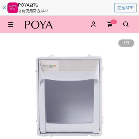
POYA寶雅
開啟APP
立刻使用官方APP
0
1
/
3