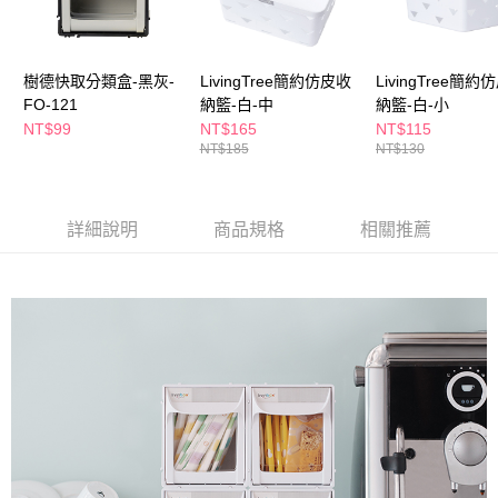
萊爾富取貨付款
※ 請注意：結帳手續完成當下不需立刻繳費，但若您需要取消訂單，請聯絡
每筆NT$65，滿NT$490(含以上)免運費
購買商品的店家。未經商家同意取消之訂單仍視為有效，需透過AFTEE先享
後付繳納相關費用。
付款後萊爾富取貨
※ 交易是否成功請以「AFTEE先享後付 」之結帳頁面顯示為準，若有關於
樹德快取分類盒-黑灰-
LivingTree簡約仿皮收
LivingTree簡約
是否繳費成功／繳費後需取消欲退款等相關疑問，請聯繫「AFTEE先享後付
每筆NT$65，滿NT$490(含以上)免運費
FO-121
納籃-白-中
納籃-白-小
客戶支援中心」
https://netprotections.freshdesk.com/support/home
NT$99
NT$165
NT$115
7-11取貨付款
NT$185
NT$130
【注意事項】
１．透過由恩沛科技股份有限公司提供之「AFTEE先享後付」服務完成之交
每筆NT$65，滿NT$490(含以上)免運費
易，需依本服務之必要範圍內提供個人資料，並將交易相關給付款項請求債
權轉讓予恩沛科技股份有限公司。
付款後7-11取貨
詳細說明
商品規格
相關推薦
２．關於個人資料處理事宜，請瀏覽以下網址：
每筆NT$65，滿NT$490(含以上)免運費
https://aftee.tw/terms/#terms3
３．未成年的使用者請事先徵得法定代理人或監護人之同意方可使用
宅配(本島)
「AFTEE先享後付」，若未經同意申辦者引起之損失，本公司不負相關責
任。
每筆NT$100，滿NT$790(含以上)免運費
４．使用「AFTEE先享後付」時，將依據個別帳號之用戶狀況，依本公司即
時審查核予不同之上限額度；若仍有額度不足之情形，本公司將視審查結果
付款後寶雅門市自取(由倉庫統一出貨)
請求用戶進行身份認證。
每筆NT$80，滿NT$290(含以上)免運費
５．嚴禁一人註冊多個帳號或使用他人資訊註冊。若發現惡意使用之情形，
恩沛科技股份有限公司將有權停止該用戶之使用額度並採取法律行動。