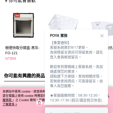
🔻你可能會喜歡
POYA 寶雅
【重要通知】
客服系統將於8/17更新，
樹德快取分類盒-黑灰-
LivingTree簡約仿皮收
LivingTree簡約
為保障留言資訊可保留查詢，請先
FO-121
納籃-白-中
納籃-白-小
登入會員帳號留言。
NT$99
NT$165
NT$115
NT$185
NT$130
歡迎來到寶雅線上客服系統。為加
速處理您的需求，
你可能有興趣的商品
全站排行
請點選下方按鈕，查詢相關詳情，
若無欲查詢資訊，可直接留言，由
專人為您服務。
本網站中使用 cookie，欲查詢有關本網站使用 cookie 方式之詳情，及若您不希
★客服服務時間：08:30-12:30 /
熱門標籤
望在電腦上使用 cookie 時應如何變更電腦的 cookie 設定，請參閱本網站「
隱私
13:30-17:30 (假日/國定假日休息)
權條款
」之 Cookie 聲明。您繼續使用本網站即表示您同意本公司得按本網站使
用條款之 Cookie 聲明使用 cookie。
了解更多 >