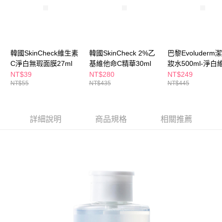
ATM／網路銀行／等多元方式進行付款，方視為交易完成。
萊爾富取貨付款
※ 請注意：結帳手續完成當下不需立刻繳費，但若您需要取消訂單，請聯絡
每筆NT$65，滿NT$490(含以上)免運費
購買商品的店家。未經商家同意取消之訂單仍視為有效，需透過AFTEE先享
後付繳納相關費用。
付款後萊爾富取貨
※ 交易是否成功請以「AFTEE先享後付 」之結帳頁面顯示為準，若有關於
是否繳費成功／繳費後需取消欲退款等相關疑問，請聯繫「AFTEE先享後付
每筆NT$65，滿NT$490(含以上)免運費
韓國SkinCheck維生素
韓國SkinCheck 2%乙
巴黎Evoluderm
客戶支援中心」
https://netprotections.freshdesk.com/support/home
C淨白無瑕面膜27ml
基維他命C精華30ml
妝水500ml-淨白
7-11取貨付款
NT$39
NT$280
NT$249
【注意事項】
１．透過由恩沛科技股份有限公司提供之「AFTEE先享後付」服務完成之交
NT$55
NT$435
NT$445
每筆NT$65，滿NT$490(含以上)免運費
易，需依本服務之必要範圍內提供個人資料，並將交易相關給付款項請求債
權轉讓予恩沛科技股份有限公司。
付款後7-11取貨
２．關於個人資料處理事宜，請瀏覽以下網址：
每筆NT$65，滿NT$490(含以上)免運費
詳細說明
商品規格
相關推薦
https://aftee.tw/terms/#terms3
３．未成年的使用者請事先徵得法定代理人或監護人之同意方可使用
宅配(本島)
「AFTEE先享後付」，若未經同意申辦者引起之損失，本公司不負相關責
任。
每筆NT$100，滿NT$790(含以上)免運費
４．使用「AFTEE先享後付」時，將依據個別帳號之用戶狀況，依本公司即
時審查核予不同之上限額度；若仍有額度不足之情形，本公司將視審查結果
付款後寶雅門市自取(由倉庫統一出貨)
請求用戶進行身份認證。
每筆NT$80，滿NT$290(含以上)免運費
５．嚴禁一人註冊多個帳號或使用他人資訊註冊。若發現惡意使用之情形，
恩沛科技股份有限公司將有權停止該用戶之使用額度並採取法律行動。