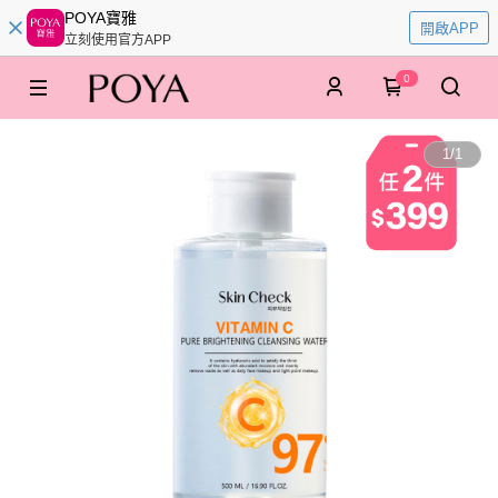
POYA寶雅
開啟APP
立刻使用官方APP
0
1
/
1