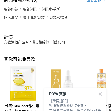
商品相關分類 (5)
查看全部
臉部保養
臉部卸妝
卸妝水/慕斯
個人清潔
臉部清潔/卸妝
卸妝水/慕斯
評價
喜歡這個商品嗎？購買後給他一個好評吧
🔻你可能會喜歡
POYA 寶雅
【重要通知】
客服系統將於8/17更新，
韓國SkinCheck維生素
韓國SkinCheck 2%乙
巴黎Evoluderm
為保障留言資訊可保留查詢，請先