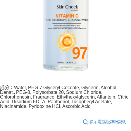
成分：Water, PEG-7 Glyceryl Cocoate, Glycerin, Alcohol
Denat., PEG-8, Polysorbate 20, Sodium Chloride,
Chlorphenesin, Fragrance, Ethylhexylglycerin, Allantoin, Citric
Acid, Disodium EDTA, Panthenol, Tocopheryl Acetate,
Niacinamide, Pyridoxine HCl, Ascorbic Acid
顯示電腦版詳細說明