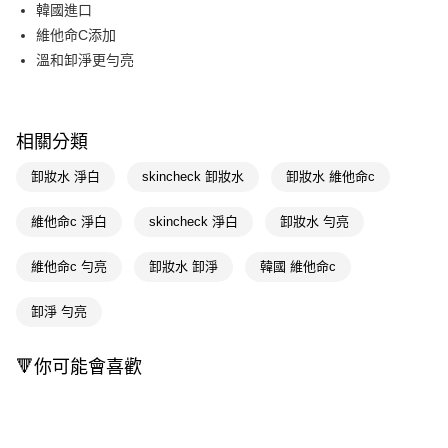
LINE Pay
韓國進口
維他命C添加
Apple Pay
溫和卸淨更勻亮
街口支付
悠遊付
相關分類
Google Pay
卸妝水 淨白
skincheck 卸妝水
卸妝水 維他命c
AFTEE先享後付
相關說明
維他命c 淨白
skincheck 淨白
卸妝水 勻亮
【關於「AFTEE先享後付」】
即享券
AFTEE先享後付是「在收到商品之後才付款」的支付方式。 讓您購物簡單
維他命c 勻亮
卸妝水 卸淨
韓國 維他命c
便利好安心！
１．簡單：不需註冊會員、不需綁卡、不需儲值。
運送方式
２．便利：只要手機號碼，簡訊認證，即可結帳。
卸淨 勻亮
３．安心：先確認商品／服務後，再付款。
全家取貨付款
每筆NT$65，滿NT$390(含以上)免運費
【「AFTEE先享後付」結帳流程】
🔻你可能會喜歡
１．於結帳方式選擇「AFTEE先享後付」後，將跳轉至「AFTEE先享後付」
付款後全家取貨
結帳頁面，進行簡訊認證並確認金額後，即可完成結帳。
２．訂單成立數日內，您將收到繳費通知簡訊。
每筆NT$65，滿NT$390(含以上)免運費
３．收到繳費通知簡訊後14天內，點擊此簡訊中的連結，可透過四大超商／