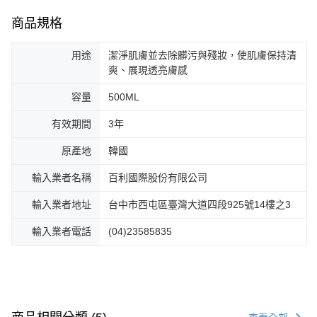
商品規格
用途
潔淨肌膚並去除髒污與殘妝，使肌膚保持清
爽、展現透亮膚感
容量
500ML
有效期間
3年
原產地
韓國
輸入業者名稱
百利國際股份有限公司
輸入業者地址
台中市西屯區臺灣大道四段925號14樓之3
輸入業者電話
(04)23585835